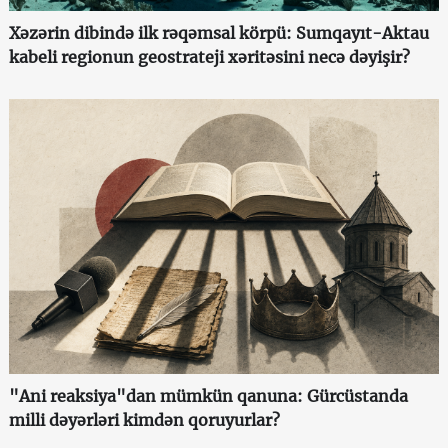
Xəzərin dibində ilk rəqəmsal körpü: Sumqayıt-Aktau
kabeli regionun geostrateji xəritəsini necə dəyişir?
"Ani reaksiya"dan mümkün qanuna: Gürcüstanda
milli dəyərləri kimdən qoruyurlar?