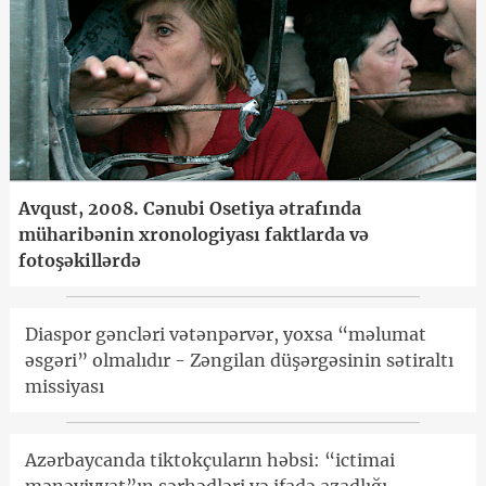
Avqust, 2008. Cənubi Osetiya ətrafında
müharibənin xronologiyası faktlarda və
fotoşəkillərdə
Diaspor gəncləri vətənpərvər, yoxsa “məlumat
əsgəri” olmalıdır - Zəngilan düşərgəsinin sətiraltı
missiyası
Azərbaycanda tiktokçuların həbsi: “ictimai
mənəviyyat”ın sərhədləri və ifadə azadlığı