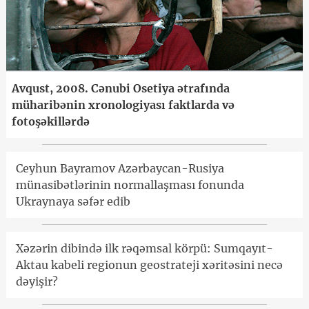
Avqust, 2008. Cənubi Osetiya ətrafında
müharibənin xronologiyası faktlarda və
fotoşəkillərdə
Ceyhun Bayramov Azərbaycan-Rusiya
münasibətlərinin normallaşması fonunda
Ukraynaya səfər edib
Xəzərin dibində ilk rəqəmsal körpü: Sumqayıt-
Aktau kabeli regionun geostrateji xəritəsini necə
dəyişir?