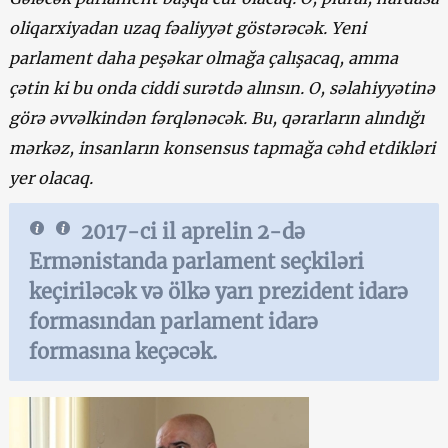
oliqarxiyadan uzaq fəaliyyət göstərəcək. Yeni
parlament daha peşəkar olmağa çalışacaq, amma
çətin ki bu onda ciddi surətdə alınsın. O, səlahiyyətinə
görə əvvəlkindən fərqlənəcək. Bu, qərarların alındığı
mərkəz, insanların konsensus tapmağa cəhd etdikləri
yer olacaq.
2017-ci il aprelin 2-də
Ermənistanda parlament seçkiləri
keçiriləcək və ölkə yarı prezident idarə
formasından parlament idarə
formasına keçəcək.