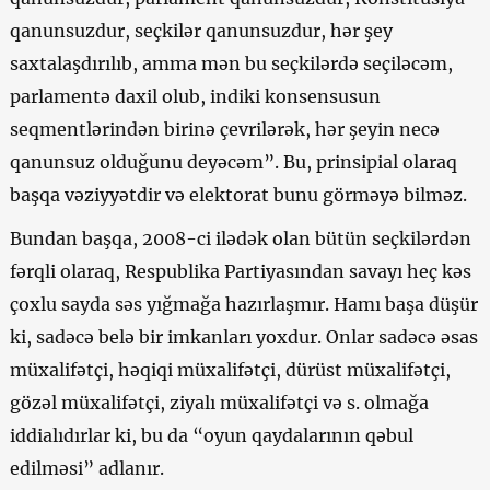
qanunsuzdur, seçkilər qanunsuzdur, hər şey
saxtalaşdırılıb, amma mən bu seçkilərdə seçiləcəm,
parlamentə daxil olub, indiki konsensusun
seqmentlərindən birinə çevrilərək, hər şeyin necə
qanunsuz olduğunu deyəcəm”. Bu, prinsipial olaraq
başqa vəziyyətdir və elektorat bunu görməyə bilməz.
Bundan başqa, 2008-ci ilədək olan bütün seçkilərdən
fərqli olaraq, Respublika Partiyasından savayı heç kəs
çoxlu sayda səs yığmağa hazırlaşmır. Hamı başa düşür
ki, sadəcə belə bir imkanları yoxdur. Onlar sadəcə əsas
müxalifətçi, həqiqi müxalifətçi, dürüst müxalifətçi,
gözəl müxalifətçi, ziyalı müxalifətçi və s. olmağa
iddialıdırlar ki, bu da “oyun qaydalarının qəbul
edilməsi” adlanır.