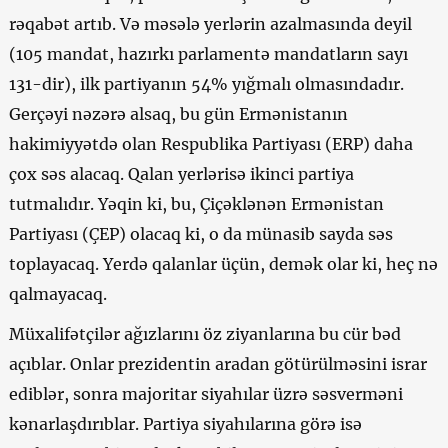
rəqabət artıb. Və məsələ yerlərin azalmasında deyil
(105 mandat, hazırkı parlamentə mandatların sayı
131-dir), ilk partiyanın 54% yığmalı olmasındadır.
Gerçəyi nəzərə alsaq, bu gün Ermənistanın
hakimiyyətdə olan Respublika Partiyası (ERP) daha
çox səs alacaq. Qalan yerlərisə ikinci partiya
tutmalıdır. Yəqin ki, bu, Çiçəklənən Ermənistan
Partiyası (ÇEP) olacaq ki, o da münasib sayda səs
toplayacaq. Yerdə qalanlar üçün, demək olar ki, heç nə
qalmayacaq.
Müxalifətçilər ağızlarını öz ziyanlarına bu cür bəd
açıblar. Onlar prezidentin aradan götürülməsini israr
ediblər, sonra majoritar siyahılar üzrə səsverməni
kənarlaşdırıblar. Partiya siyahılarına görə isə