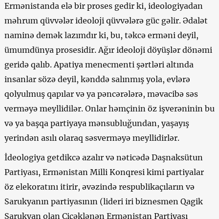
Ermənistanda elə bir proses gedir ki, ideologiyadan
məhrum qüvvələr ideoloji qüvvələrə güc gəlir. Ədalət
naminə demək lazımdır ki, bu, təkcə erməni deyil,
ümumdünya prosesidir. Ağır ideoloji döyüşlər dönəmi
geridə qalıb. Apatiya menecmenti şərtləri altında
insanlar sözə deyil, kənddə salınmış yola, evlərə
qolyulmuş qapılar və ya pəncərələrə, məvacibə səs
verməyə meyllidilər. Onlar həmçinin öz işverəninin bu
və ya başqa partiyaya mənsubluğundan, yaşayış
yerindən asılı olaraq səsverməyə meyllidirlər.
İdeologiya getdikcə azalır və nəticədə Daşnaksütun
Partiyası, Ermənistan Milli Konqresi kimi partiyalar
öz elekoratını itirir, əvəzində respublikaçıların və
Sarukyanın partiyasının (lideri iri biznesmen Qagik
Sarukyan olan Çiçəklənən Ermənistan Partiyası