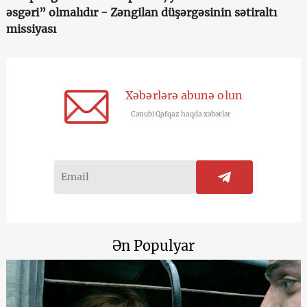
əsgəri” olmalıdır - Zəngilan düşərgəsinin sətiraltı
missiyası
Xəbərlərə abunə olun
Cənubi Qafqaz haqda xəbərlər
Ən Populyar