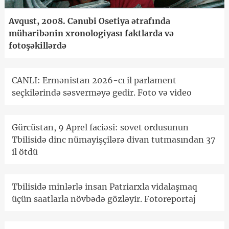
Avqust, 2008. Cənubi Osetiya ətrafında
müharibənin xronologiyası faktlarda və
fotoşəkillərdə
CANLI: Ermənistan 2026-cı il parlament
seçkilərində səsverməyə gedir. Foto və video
Gürcüstan, 9 Aprel faciəsi: sovet ordusunun
Tbilisidə dinc nümayişçilərə divan tutmasından 37
il ötdü
Tbilisidə minlərlə insan Patriarxla vidalaşmaq
üçün saatlarla növbədə gözləyir. Fotoreportaj