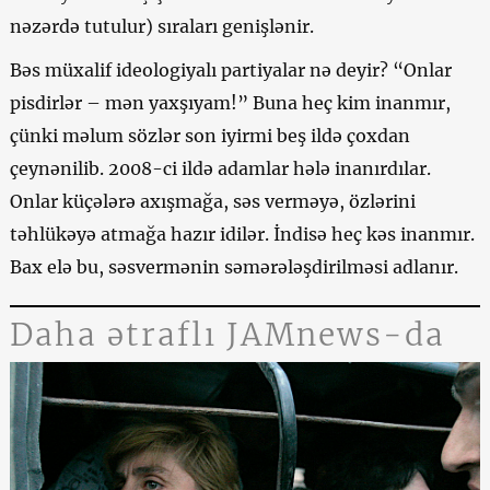
nəzərdə tutulur) sıraları genişlənir.
Bəs müxalif ideologiyalı partiyalar nə deyir? “Onlar
pisdirlər – mən yaxşıyam!” Buna heç kim inanmır,
çünki məlum sözlər son iyirmi beş ildə çoxdan
çeynənilib. 2008-ci ildə adamlar hələ inanırdılar.
Onlar küçələrə axışmağa, səs verməyə, özlərini
təhlükəyə atmağa hazır idilər. İndisə heç kəs inanmır.
Bax elə bu, səsvermənin səmərələşdirilməsi adlanır.
Daha ətraflı JAMnews-da