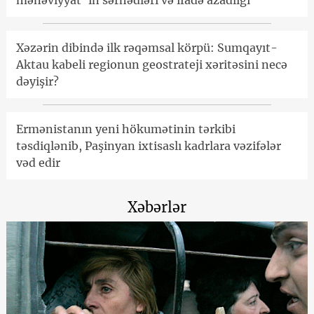
Xəzərin dibində ilk rəqəmsal körpü: Sumqayıt-
Aktau kabeli regionun geostrateji xəritəsini necə
dəyişir?
Ermənistanın yeni hökumətinin tərkibi
təsdiqlənib, Paşinyan ixtisaslı kadrlara vəzifələr
vəd edir
Xəbərlər