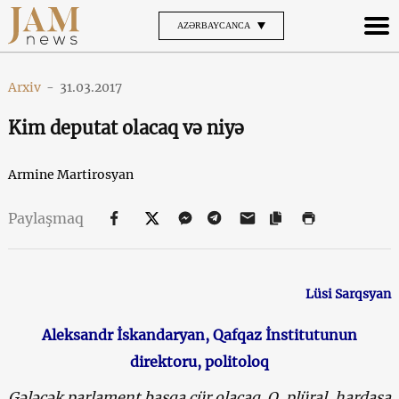
AZƏRBAYCANCA
Arxiv
-
31.03.2017
Kim deputat olacaq və niyə
Armine Martirosyan
Paylaşmaq
Lüsi Sarqsyan
Aleksandr İskandaryan, Qafqaz İnstitutunun
direktoru, politoloq
Gələcək parlament başqa cür olacaq. O, plüral, hardasa