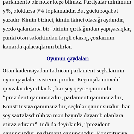
parlamentə bir nəfər keçə bilməz. Partiyalar minimum
5%, bloklarsa 7% toplamalıdır. Bu, güclü rəqabət
yaradır. Kimin birinci, kimin ikinci olacağı aydındır,
yerdə qalanlarsa bir-birinin qırtlağından yapışacaqlar,
çünki ötən səfərkindən fərqli olaraq, çoxlarının
kənarda qalacaqlarını bilirlər.
Oyunun qaydaları
Ötən kadensiyadan tədricən parlament seçkilərinin
oyun qaydaları sistemi qurulur. Keçmişdə müxalif
qüvvələr deyirdilər ki, hər şey qeyri-qanunidir:
“prezident qanunsuzdur, parlament qanunsuzdur,
Konstitusiya qanunsuzdur, seçkilər qanunsuzdur, hər
şey saxtalaşdırılıb və mən bayırda dayanıb olanlara
etiraz edirəm”. İndi də deyirlər ki, “prezident
qanunsuzdur, parlament qanunsuzdur, Konstitusiya