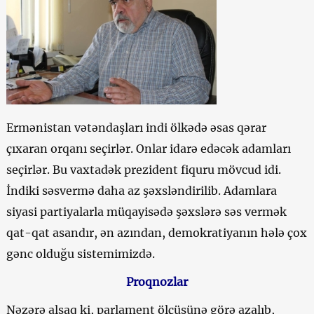
Ermənistan vətəndaşları indi ölkədə əsas qərar
çıxaran orqanı seçirlər. Onlar idarə edəcək adamları
seçirlər. Bu vaxtadək prezident fiquru mövcud idi.
İndiki səsvermə daha az şəxsləndirilib. Adamlara
siyasi partiyalarla müqayisədə şəxslərə səs vermək
qat-qat asandır, ən azından, demokratiyanın hələ çox
gənc olduğu sistemimizdə.
Proqnozlar
Nəzərə alsaq ki, parlament ölçüsünə görə azalıb,