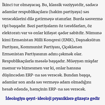
İkinci tur olmayacaq. Bu, klassik vəziyyətdir, sadəcə
adamlar respublikaçılara (hakim partiyaya) səs
verəcəklərini dilə gətirməyə utanırlar. Burda səsvermə
tipi başqadır. Bəzi partiyaların öz tərəfdarları, öz
elektoratı var və onlar kifayət qədər sabitdir. Nümunə
kimi Ermənistan Milli Konqresi (EMK), Daşnaksütun
Partiyası, Kommunist Partiyası, Çiçəklənən
Ermənistan Partiyasının adını çəkmək olar.
Respublikaçılarla məsələ başqadır. Müəyyən miqdar
məmur və biznesmen var ki, onlar hansısa
düşüncədən ERP-na səs verəcək. Bundan başqa,
adamlar son anda səs verməyə adam olmadığını
hesab edəndə, həmçinin ERP-na səs verəcək.
İdeologiya qeyri-ideoloji pryaniklərə güzəştə gedir