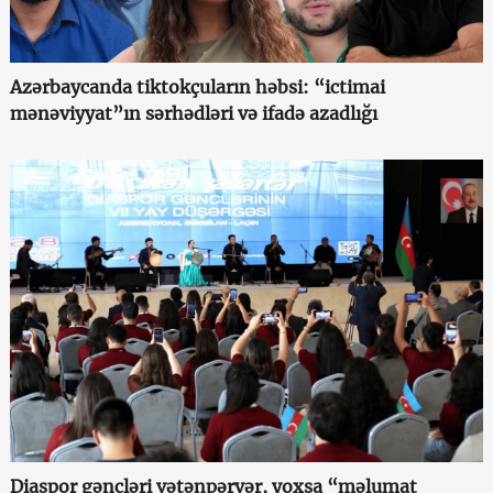
Azərbaycanda tiktokçuların həbsi: “ictimai
mənəviyyat”ın sərhədləri və ifadə azadlığı
Diaspor gəncləri vətənpərvər, yoxsa “məlumat