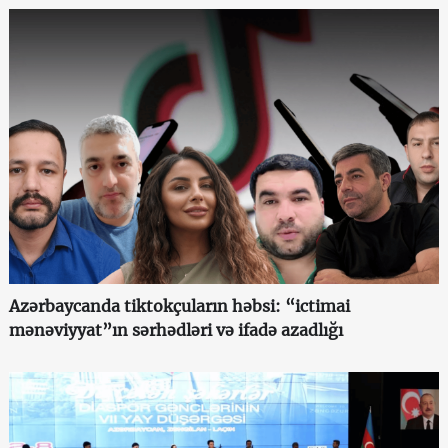
Azərbaycanda tiktokçuların həbsi: “ictimai
mənəviyyat”ın sərhədləri və ifadə azadlığı