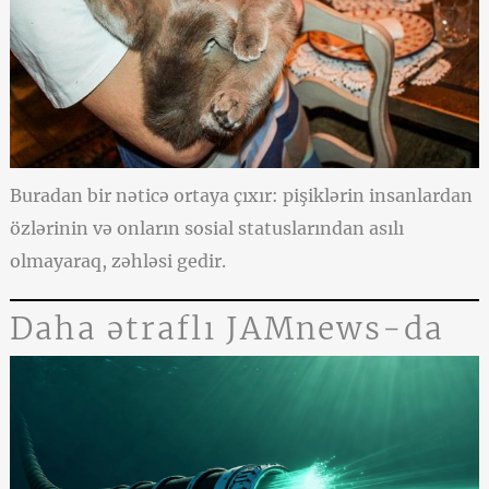
Buradan bir nəticə ortaya çıxır: pişiklərin insanlardan
özlərinin və onların sosial statuslarından asılı
olmayaraq, zəhləsi gedir.
Daha ətraflı JAMnews-da