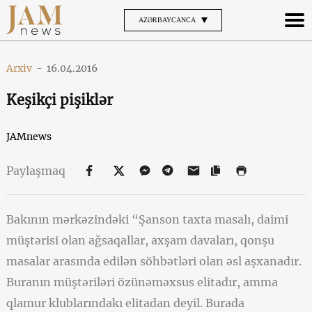
AZƏRBAYCANCA
Arxiv
-
16.04.2016
Keşikçi pişiklər
JAMnews
Paylaşmaq
Bakının mərkəzindəki “Şanson taxta masalı, daimi
müştərisi olan ağsaqallar, axşam davaları, qonşu
masalar arasında edilən söhbətləri olan əsl aşxanadır.
Buranın müştəriləri özünəməxsus elitadır, amma
qlamur klublarındakı elitadan deyil. Burada