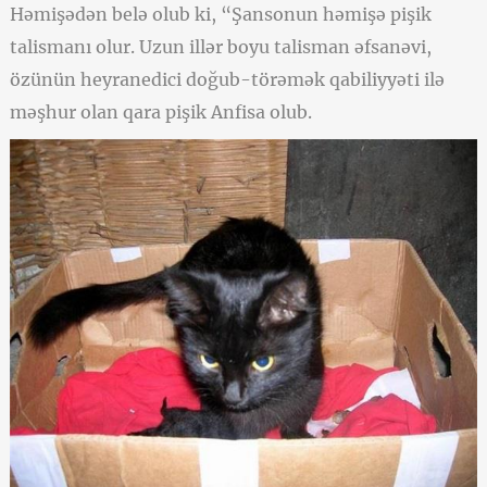
Həmişədən belə olub ki, “Şansonun həmişə pişik
talismanı olur. Uzun illər boyu talisman əfsanəvi,
özünün heyranedici doğub-törəmək qabiliyyəti ilə
məşhur olan qara pişik Anfisa olub.