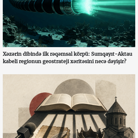
Xəzərin dibində ilk rəqəmsal körpü: Sumqayıt-Aktau
kabeli regionun geostrateji xəritəsini necə dəyişir?