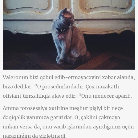
Valeronun bizi qəbul edib-etməyəcəyini xəbər alanda,
bizə dedilər: “O prosedurlardadır. Çox nəzakətli
ofisiant üzrxahlıqla əlavə edir: “Onu menecer aparıb.
Amma fotosessiya xatirinə məşhur pişiyi bir neçə
dəqiqəlik yanımıza gətirirlər. O, şəklini çəkməyə
imkan versə də, onu vacib işlərindən ayırdığımız üçün
narazılığını da gizlətmədi.