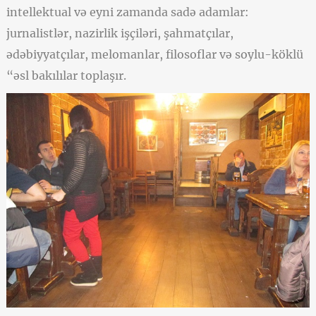
intellektual və eyni zamanda sadə adamlar:
jurnalistlər, nazirlik işçiləri, şahmatçılar,
ədəbiyyatçılar, melomanlar, filosoflar və soylu-köklü
“əsl bakılılar toplaşır.