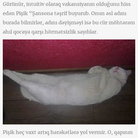
Görünür, intuitiv olaraq vakansiyanın olduğunu hiss
edən Pişik “Şansona təşrif buyurub. Onun əsl adını
burada bilmirlər, adını dəyişməyi isə bu cür möhtərəm
ahıl qocaya qarşı hörmətsizlik saydılar.
Pişik heç vaxt artıq hərəkətlərə yol vermir. O, qapının