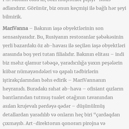
adlandırır. Görünür, biz onun keçmişi ilə bağlı hər şeyi
bilmirik.
MariVanna
– Bakının iaşə obyektlərinin son
sensasiyasıdır. Bu, Rusiyanın restoranlar şəbəkəsinin
yerli bazardakı öz ab-havası ilə seçilən iaşə obyektləri
arasında boş yeri tutan filialıdır. Bakının elitası – indi
biz məhz qlamur təbəqə, yaradıcılığa yaxın peşələrin
kübar nümayəndələri və qapalı tədbirlərin
iştirakçılarından bəhs edirik – MariVannanın
heyranıdı. Buradakı rahat ab-hava – ofisiant qızların
bantlarından tutmuş tualet otağının tavanından
asılan krujevalı pərdəyə qədər – düşünülmüş
detallardan yaradılıb və onların heç biri “çardaqdan
çıxmayıb. Art-direktorun qonorarı pirojna və