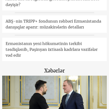
dəyişir?
ABŞ-nin TRIPP+ fondunun rəhbəri Ermənistanda
danışıqlar aparır: müzakirələrin detalları
Ermənistanın yeni hökumətinin tərkibi
təsdiqlənib, Paşinyan ixtisaslı kadrlara vəzifələr
vəd edir
Xəbərlər