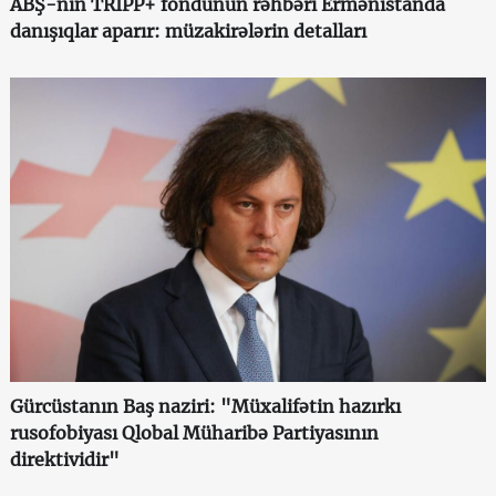
ABŞ-nin TRIPP+ fondunun rəhbəri Ermənistanda
danışıqlar aparır: müzakirələrin detalları
Gürcüstanın Baş naziri: "Müxalifətin hazırkı
rusofobiyası Qlobal Müharibə Partiyasının
direktividir"