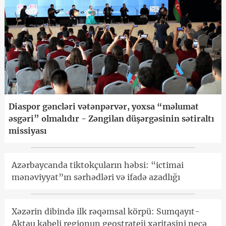
Diaspor gəncləri vətənpərvər, yoxsa “məlumat
əsgəri” olmalıdır - Zəngilan düşərgəsinin sətiraltı
missiyası
Azərbaycanda tiktokçuların həbsi: “ictimai
mənəviyyat”ın sərhədləri və ifadə azadlığı
Xəzərin dibində ilk rəqəmsal körpü: Sumqayıt-
Aktau kabeli regionun geostrateji xəritəsini necə