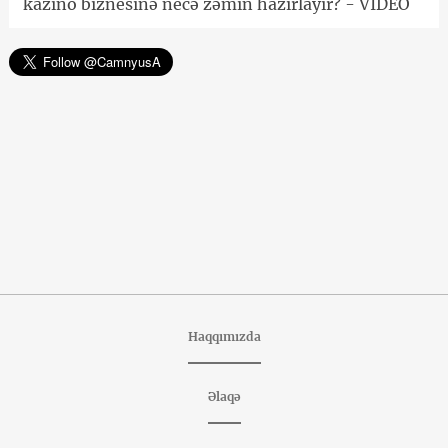
kazino biznesinə necə zəmin hazırlayır? - VİDEO
Haqqımızda
Əlaqə