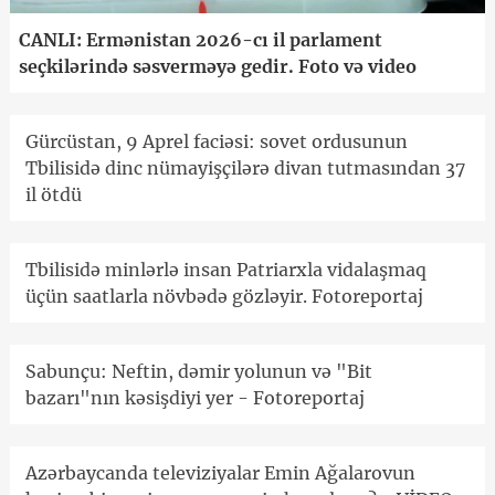
CANLI: Ermənistan 2026-cı il parlament
seçkilərində səsverməyə gedir. Foto və video
Gürcüstan, 9 Aprel faciəsi: sovet ordusunun
Tbilisidə dinc nümayişçilərə divan tutmasından 37
il ötdü
Tbilisidə minlərlə insan Patriarxla vidalaşmaq
üçün saatlarla növbədə gözləyir. Fotoreportaj
Sabunçu: Neftin, dəmir yolunun və "Bit
bazarı"nın kəsişdiyi yer - Fotoreportaj
Azərbaycanda televiziyalar Emin Ağalarovun