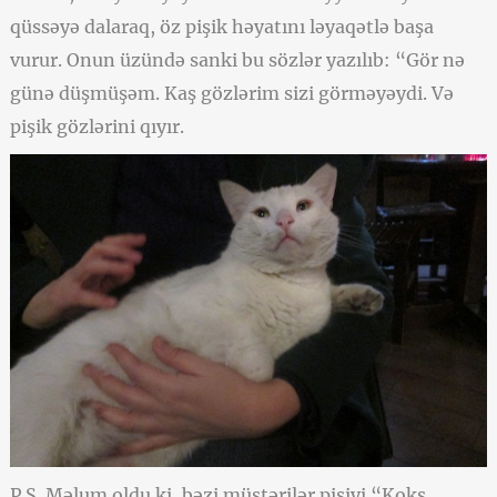
qüssəyə dalaraq, öz pişik həyatını ləyaqətlə başa
vurur. Onun üzündə sanki bu sözlər yazılıb: “Gör nə
günə düşmüşəm. Kaş gözlərim sizi görməyəydi. Və
pişik gözlərini qıyır.
P.S. Məlum oldu ki, bəzi müştərilər pişiyi “Koks