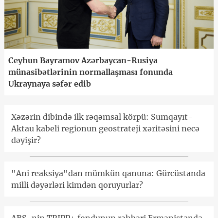
Ceyhun Bayramov Azərbaycan-Rusiya
münasibətlərinin normallaşması fonunda
Ukraynaya səfər edib
Xəzərin dibində ilk rəqəmsal körpü: Sumqayıt-
Aktau kabeli regionun geostrateji xəritəsini necə
dəyişir?
"Ani reaksiya"dan mümkün qanuna: Gürcüstanda
milli dəyərləri kimdən qoruyurlar?
ABŞ-nin TRIPP+ fondunun rəhbəri Ermənistanda