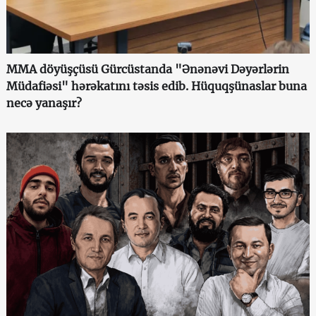
MMA döyüşçüsü Gürcüstanda "Ənənəvi Dəyərlərin
Müdafiəsi" hərəkatını təsis edib. Hüquqşünaslar buna
necə yanaşır?