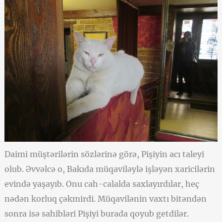
Daimi müştərilərin sözlərinə görə, Pişiyin acı taleyi
olub. Əvvəlcə o, Bakıda müqaviləylə işləyən xaricilərin
evində yaşayıb. Onu cah-calalda saxlayırdılar, heç
nədən korluq çəkmirdi. Müqavilənin vaxtı bitəndən
sonra isə sahibləri Pişiyi burada qoyub getdilər.