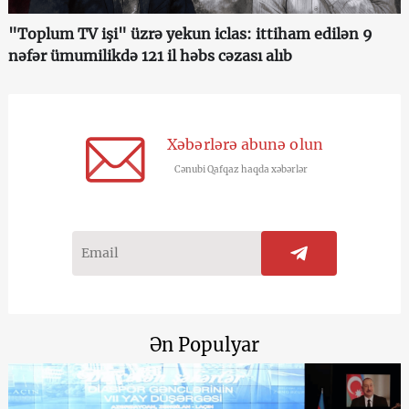
"Toplum TV işi" üzrə yekun iclas: ittiham edilən 9
nəfər ümumilikdə 121 il həbs cəzası alıb
Xəbərlərə abunə olun
Cənubi Qafqaz haqda xəbərlər
Ən Populyar