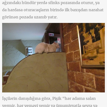
ağzındakı hündür yerdə sfinks pozasında oturur, ya
da hardasa oturacaqların birində ilk baxışdan narahat
görünən pozada uzanıb yatır.
İşçilərin danışdığına görə, Pişik “hər adama salan
vermir, hər yeməyi yemir və ümumiyyətlə seyrə və