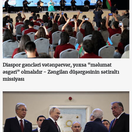
Diaspor gəncləri vətənpərvər, yoxsa “məlumat
əsgəri” olmalıdır - Zəngilan düşərgəsinin sətiraltı
missiyası