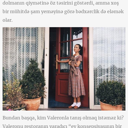
dolmanın qiymətinə öz təsirini göstərdi, amma xoş
bir mühitdə şam yeməyinə görə bədxərclik də eləmək
olar.
Bundan başqa, kim Valeronla tanış olmaq istəməz ki?
Valeronu restoranın yaradıcı “ev konsepsiyasının bir