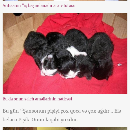
Anfisanın “iş başındanadir arxiv fotosu
Bu da onun saleh əməllərinin nəticəsi
Bu gün “Şansonun pişiyi çox qoca və çox ağdır… Elə
beləcə Pişik. Onun ləqəbi yoxdur.