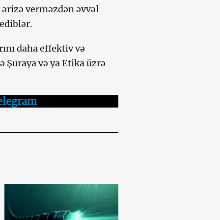
ə ərizə verməzdən əvvəl
ediblər.
ını daha effektiv və
ə Şuraya və ya Etika üzrə
elegram