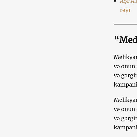
AŞPA A
rəyi
“Medi
Melikyan
və onun 
və gərgi
kampaniy
Melikyan
və onun 
və gərgi
kampaniy