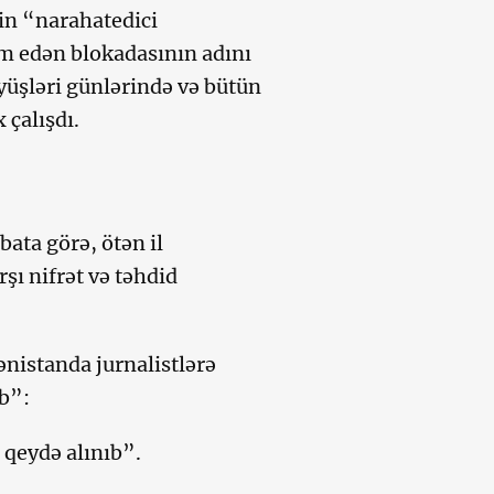
in “narahatedici
am edən blokadasının adını
yüşləri günlərində və bütün
çalışdı.
bata görə, ötən il
şı nifrət və təhdid
nistanda jurnalistlərə
ıb”:
 qeydə alınıb”.