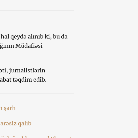
hal qeydə alınıb ki, bu da
ığının Müdafiəsi
i, jurnalistlərin
sabat təqdim edib.
n şərh
arəsiz qalıb