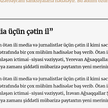
zərbaycanı sanksiyalarla hədələyir. Bu addım özü
a üçün çətin il”
 ötən ili media və jurnalistlər üçün çətin il kimi sə
ətrafında bir çox mühüm hadisələr baş verib. Ötən il
nləşən ictimai-siyasi vəziyyəti, Yerevan Ağsaqqalla
a zamanı şiddətli mübarizə paytaxtın yeni merinin 
 ötən ili media və jurnalistlər üçün çətin il kimi sə
ətrafında bir çox mühüm hadisələr baş verib. Ötən il
nləşən ictimai-siyasi vəziyyəti, İrəvan Ağsaqqallar
a zamanı şiddətli mübarizə paytaxtın yeni merinin 