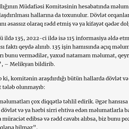
lığının Müdafiəsi Komitəsinin hesabatında məluma
şdırılması hallarına da toxunulur. Dövlət orqanl
ını əsassız olaraq rədd etmiş və ya kifayət qədər d
 ildə 135, 2022-ci ildə isə 115 informasiya əldə 
ı faktı qeydə alınıb. 135 işin hamısında açıq məlum
rı bunu vermədilər, yaxud natamam məlumat, qey
”, – Melikyan bildirib.
ib ki, komitənin araşdırdığı bütün hallarda dövlət və
 tələb olunmayıb:
məlumatları çox diqqətlə təhlil edirik. Əgər hansısa
 dövlət və ya hərbi sirri ehtiva edən məlumatlarla ba
 müraciət edibsə və rədd cavabı alıbsa, biz bunu p
çıqlana bilməz”.