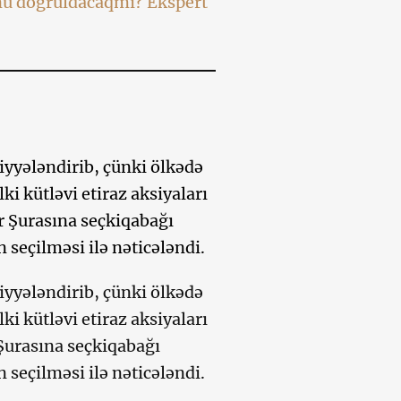
nü doğruldacaqmı? Ekspert
ciyyələndirib, çünki ölkədə
ki kütləvi etiraz aksiyaları
r Şurasına seçkiqabağı
seçilməsi ilə nəticələndi.
ciyyələndirib, çünki ölkədə
ki kütləvi etiraz aksiyaları
 Şurasına seçkiqabağı
seçilməsi ilə nəticələndi.