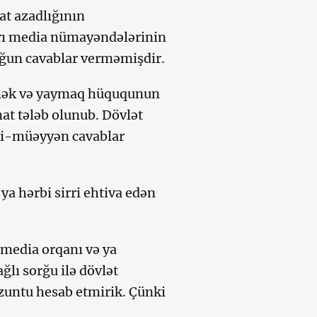
t azadlığının
arı media nümayəndələrinin
olğun cavablar verməmişdir.
etmək və yaymaq hüququnun
at tələb olunub. Dövlət
ri-müəyyən cavablar
 ya hərbi sirri ehtiva edən
 media orqanı və ya
ğlı sorğu ilə dövlət
ozuntu hesab etmirik. Çünki