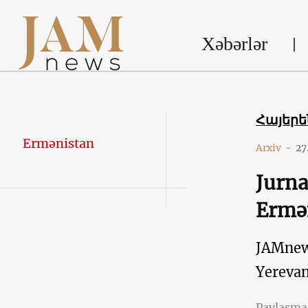
Xəbərlər
Հայեր
Ermənistan
Arxiv
-
27
Jurna
Ermən
JAMne
Yereva
Paylaşm