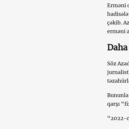
Erməni c
hadisələ
çəkib. A
erməni ə
Daha 
Söz Azad
jurnalis
təzahürlə
Bununla 
qarşı “f
“2022-ci