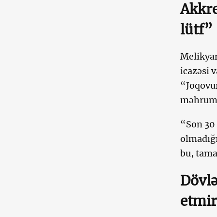
Akkre
lütf”
Melikyan
icazəsi 
“Joqovur
məhrum e
“Son 30 
olmadığı
bu, tama
Dövlə
etmir