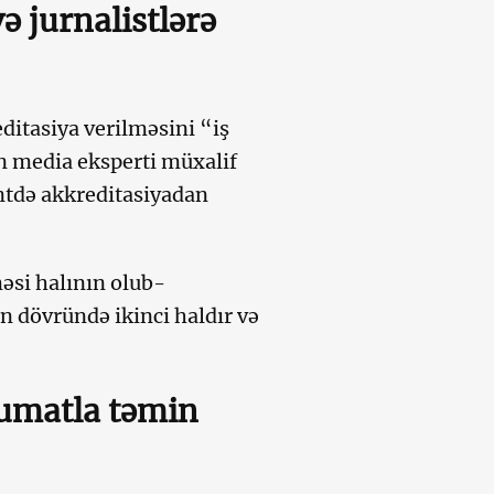
ə jurnalistlərə
ditasiya verilməsini “iş
in media eksperti müxalif
ntdə akkreditasiyadan
əsi halının olub-
n dövründə ikinci haldır və
lumatla təmin