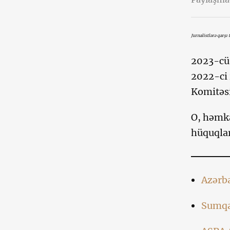
Jurnalistlərə qarşı 
2023-cü 
2022-ci 
Komitəsi
O, həmka
hüquqlar
Azərb
Sumqay