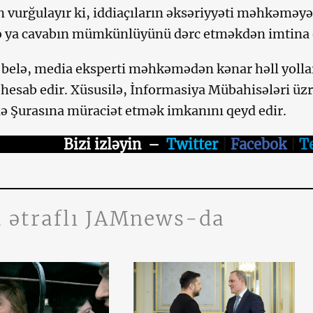
 vurğulayır ki, iddiaçıların əksəriyyəti məhkəməy
ə ya cavabın mümkünlüyünü dərc etməkdən imtina 
belə, media eksperti məhkəmədən kənar həll yollar
 hesab edir. Xüsusilə, İnformasiya Mübahisələri üzr
 Şurasına müraciət etmək imkanını qeyd edir.
Bizi izləyin
–
Twitter
|
Facebok
|
T
 ətraflı JAMnews-da