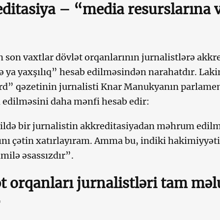
ditasiya – “media resurslarına v
 son vaxtlar dövlət orqanlarının jurnalistlərə akkre
və ya yaxşılıq” hesab edilməsindən narahatdır. Lak
d” qəzetinin jurnalisti Knar Manukyanın parlame
dilməsini daha mənfi hesab edir:
ildə bir jurnalistin akkreditasiyadan məhrum edilm
nı çətin xatırlayıram. Amma bu, indiki hakimiyyəti
milə əsassızdır”.
t orqanları jurnalistləri tam mə