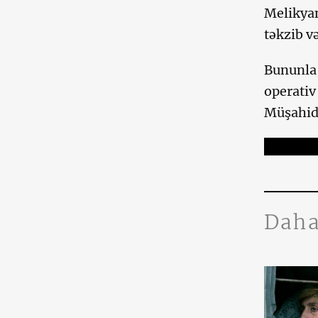
Melikyan
təkzib v
Bununla 
operativ
Müşahidə
Daha