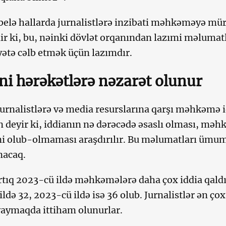
belə hallarda jurnalistlərə inzibati məhkəməyə müra
ir ki, bu, nəinki dövlət orqanından lazımi məlumat
ətə cəlb etmək üçün lazımdır.
i hərəkətlərə nəzarət olunur
urnalistlərə və media resurslarına qarşı məhkəmə id
 deyir ki, iddianın nə dərəcədə əsaslı olması, məh
i olub-olmaması araşdırılır. Bu məlumatları ümum
nacaq.
ıq 2023-cü ildə məhkəmələrə daha çox iddia qaldırı
ildə 32, 2023-cü ildə isə 36 olub. Jurnalistlər ən ço
aymaqda ittiham olunurlar.