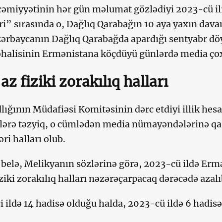
əmiyyətinin hər gün məlumat gözlədiyi 2023-cü il
ri” sırasında o, Dağlıq Qarabağın 10 aya yaxın dav
zərbaycanın Dağlıq Qarabağda apardığı sentyabr dö
halisinin Ermənistana köçdüyü günlərdə media çox 
az fiziki zorakılıq halları
lığının Müdafiəsi Komitəsinin dərc etdiyi illik hesa
tlərə təzyiq, o cümlədən media nümayəndələrinə qar
ri halları olub.
belə, Melikyanın sözlərinə görə, 2023-cü ildə Ermə
iziki zorakılıq halları nəzərəçarpacaq dərəcədə azal
 ildə 14 hadisə olduğu halda, 2023-cü ildə 6 hadisə