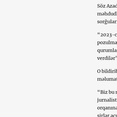
Söz Azad
məhdudla
sorğular
“2023-cü
pozulmas
qurumla
verdilər
O bildir
məlumat
“Biz bu 
jurnalist
orqanına
sirlər a