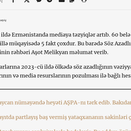
təzyiq
ildə Ermənistanda mediaya təzyiqlər artıb. 60 belə 
illə müqayisədə 5 fakt çoxdur. Bu barədə Söz Azadl
nin rəhbəri Aşot Melikyan məlumat verib.
rlarına 2023-cü ildə ölkədə söz azadlığının vəziyyət
ının və media resurslarının pozulması ilə bağlı he
aycan nümayəndə heyəti AŞPA-nı tərk edib. Bakıda
ıtda partlayış baş vermiş yataqxananın sakinləri ç