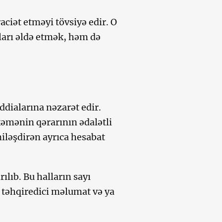
ciət etməyi tövsiyə edir. O
ları əldə etmək, həm də
dialarına nəzarət edir.
kəmənin qərarının ədalətli
iləşdirən ayrıca hesabat
lıb. Bu halların sayı
x təhqiredici məlumat və ya