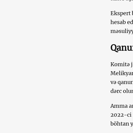
Ekspert 
hesab ed
məsuliyy
Qanun
Komitə j
Melikyan
və qanun
dərc olu
Amma art
2022-ci 
böhtan y