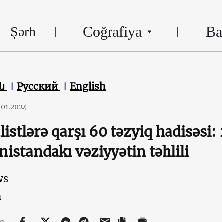
Coğrafiya
Ba
Şərh
են
Русский
English
.01.2024
listlərə qarşı 60 təzyiq hadisəsi:
istandakı vəziyyətin təhlili
ws
n
aq