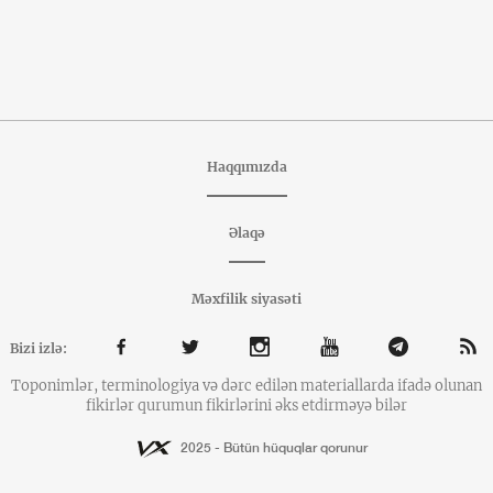
Haqqımızda
Əlaqə
Məxfilik siyasəti
Bizi izlə:
Toponimlər, terminologiya və dərc edilən materiallarda ifadə olunan
fikirlər qurumun fikirlərini əks etdirməyə bilər
2025 - Bütün hüquqlar qorunur