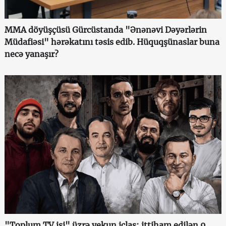
MMA döyüşçüsü Gürcüstanda "Ənənəvi Dəyərlərin
Müdafiəsi" hərəkatını təsis edib. Hüquqşünaslar buna
necə yanaşır?
"Toplum TV işi" üzrə yekun iclas: ittiham edilən 9