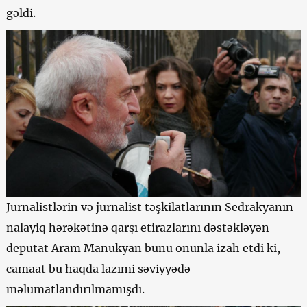
gəldi.
Jurnalistlərin və jurnalist təşkilatlarının Sedrakyanın
nalayiq hərəkətinə qarşı etirazlarını dəstəkləyən
deputat Aram Manukyan bunu onunla izah etdi ki,
camaat bu haqda lazımi səviyyədə
məlumatlandırılmamışdı.