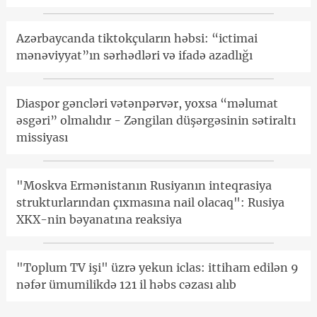
Azərbaycanda tiktokçuların həbsi: “ictimai
mənəviyyat”ın sərhədləri və ifadə azadlığı
Diaspor gəncləri vətənpərvər, yoxsa “məlumat
əsgəri” olmalıdır - Zəngilan düşərgəsinin sətiraltı
missiyası
"Moskva Ermənistanın Rusiyanın inteqrasiya
strukturlarından çıxmasına nail olacaq": Rusiya
XKX-nin bəyanatına reaksiya
"Toplum TV işi" üzrə yekun iclas: ittiham edilən 9
nəfər ümumilikdə 121 il həbs cəzası alıb