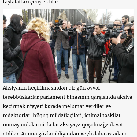
təşkilatları çıxış etdilər.
Aksiyanın keçirilməsindən bir gün əvvəl
təşəbbüskarlar parlament binasının qarşısında aksiya
keçirmək niyyəti barədə məlumat verdilər və
redaktorlar, hüquq müdafiəçiləri, ictimai təşkilat
nümayəndələrini də bu aksiyaya qoşulmağa dəvət
etdilər. Amma gözlənildiyindən xeyli daha az adam