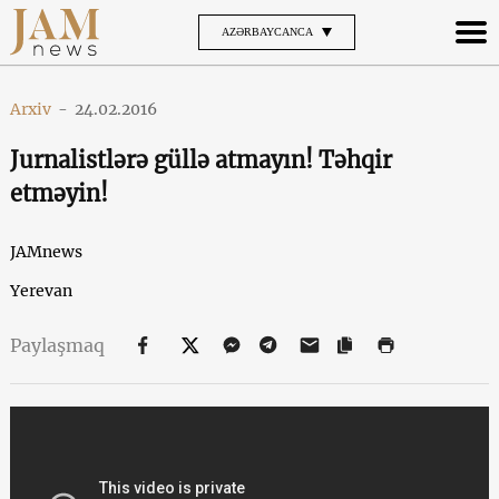
AZƏRBAYCANCA
Arxiv
-
24.02.2016
Jurnalistlərə güllə atmayın! Təhqir
etməyin!
JAMnews
Yerevan
Paylaşmaq