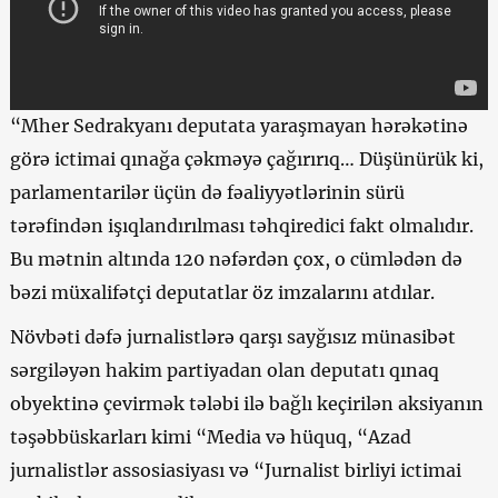
“Mher Sedrakyanı deputata yaraşmayan hərəkətinə
görə ictimai qınağa çəkməyə çağırırıq… Düşünürük ki,
parlamentarilər üçün də fəaliyyətlərinin sürü
tərəfindən işıqlandırılması təhqiredici fakt olmalıdır.
Bu mətnin altında 120 nəfərdən çox, o cümlədən də
bəzi müxalifətçi deputatlar öz imzalarını atdılar.
Növbəti dəfə jurnalistlərə qarşı sayğısız münasibət
sərgiləyən hakim partiyadan olan deputatı qınaq
obyektinə çevirmək tələbi ilə bağlı keçirilən aksiyanın
təşəbbüskarları kimi “Media və hüquq, “Azad
jurnalistlər assosiasiyası və “Jurnalist birliyi ictimai