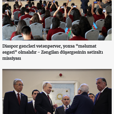
Diaspor gəncləri vətənpərvər, yoxsa “məlumat
əsgəri” olmalıdır - Zəngilan düşərgəsinin sətiraltı
missiyası