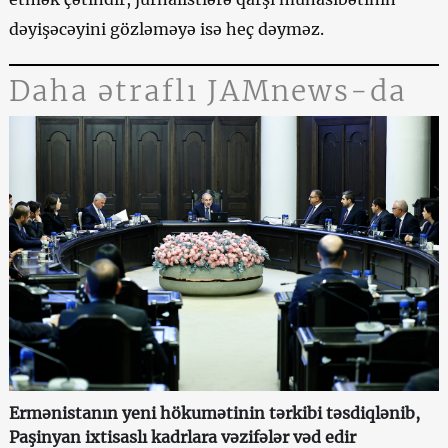
dəyişəcəyini gözləməyə isə heç dəyməz.
Daha ətraflı JAMnews-da
Ermənistanın yeni hökumətinin tərkibi təsdiqlənib,
Paşinyan ixtisaslı kadrlara vəzifələr vəd edir