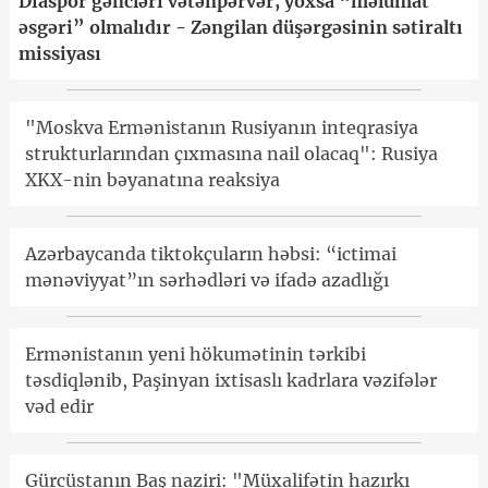
Diaspor gəncləri vətənpərvər, yoxsa “məlumat
əsgəri” olmalıdır - Zəngilan düşərgəsinin sətiraltı
missiyası
"Moskva Ermənistanın Rusiyanın inteqrasiya
strukturlarından çıxmasına nail olacaq": Rusiya
XKX-nin bəyanatına reaksiya
Azərbaycanda tiktokçuların həbsi: “ictimai
mənəviyyat”ın sərhədləri və ifadə azadlığı
Ermənistanın yeni hökumətinin tərkibi
təsdiqlənib, Paşinyan ixtisaslı kadrlara vəzifələr
vəd edir
Gürcüstanın Baş naziri: "Müxalifətin hazırkı