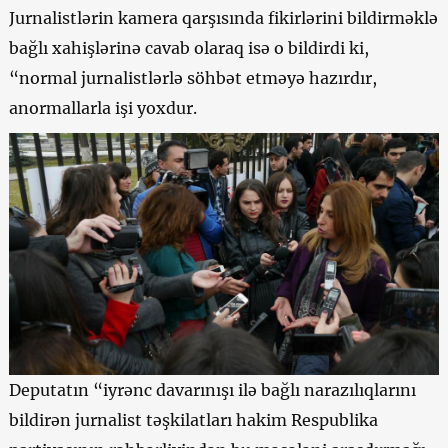
Jurnalistlərin kamera qarşısında fikirlərini bildirməklə
bağlı xahişlərinə cavab olaraq isə o bildirdi ki,
“normal jurnalistlərlə söhbət etməyə hazırdır,
anormallarla işi yoxdur.
Deputatın “iyrənc davarınışı ilə bağlı narazılıqlarını
bildirən jurnalist təşkilatları hakim Respublika