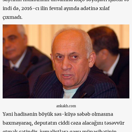
indi də, 2016-cı ilin fevral ayında adətinə xılaf
çıxmadı.
ankakh.com
Yəni hadisənin böyük səs-küyə səbəb olmasına
baxmayaraq, deputatın ciddi cəza alacağını təsəvvür
etmək çətindir, jurnalistlərə qarşı münasibətinin