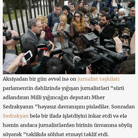
Aksiyadan bir gün əvvəl isə on
jurnalist təşkilatı
parlamentin dəhlizində yığışan jurnalistləri “sürü
adlandıran Milli yığıncağın deputatı Mher
Sedrakyanın “həyasız davranışını pislədilər. Sonradan
Sedrakyan
belə bir ifadə işlətdiyini inkar etdi və elə
həmin andaca jurnalistlərdən birinin ünvanına söyüş
söyərək “təklikdə söhbət etməyi təklif etdi.