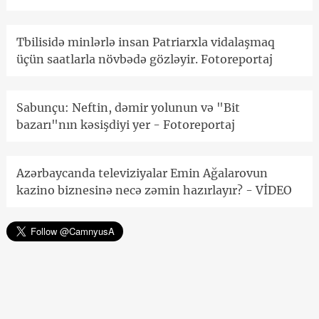
Tbilisidə minlərlə insan Patriarxla vidalaşmaq
üçün saatlarla növbədə gözləyir. Fotoreportaj
Sabunçu: Neftin, dəmir yolunun və "Bit
bazarı"nın kəsişdiyi yer - Fotoreportaj
Azərbaycanda televiziyalar Emin Ağalarovun
kazino biznesinə necə zəmin hazırlayır? - VİDEO