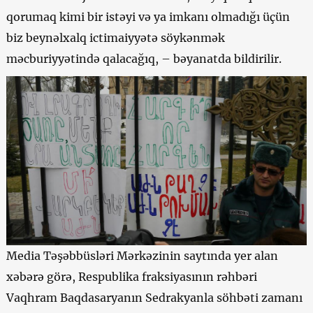
qorumaq kimi bir istəyi və ya imkanı olmadığı üçün
biz beynəlxalq ictimaiyyətə söykənmək
məcburiyyətində qalacağıq, – bəyanatda bildirilir.
Media Təşəbbüsləri Mərkəzinin saytında yer alan
xəbərə görə, Respublika fraksiyasının rəhbəri
Vaqhram Baqdasaryanın Sedrakyanla söhbəti zamanı