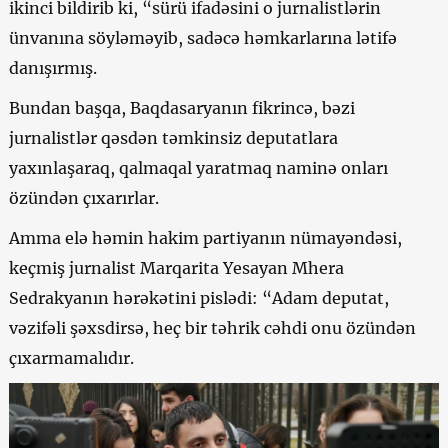
ikinci bildirib ki, “sürü ifadəsini o jurnalistlərin
ünvanına söyləməyib, sadəcə həmkarlarına lətifə
danışırmış.
Bundan başqa, Baqdasaryanın fikrincə, bəzi
jurnalistlər qəsdən təmkinsiz deputatlara
yaxınlaşaraq, qalmaqal yaratmaq naminə onları
özündən çıxarırlar.
Amma elə həmin hakim partiyanın nümayəndəsi,
keçmiş jurnalist Marqarita Yesayan Mhera
Sedrakyanın hərəkətini pislədi: “Adam deputat,
vəzifəli şəxsdirsə, heç bir təhrik cəhdi onu özündən
çıxarmamalıdır.