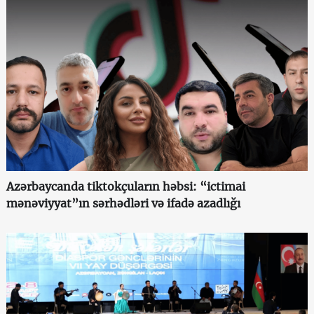
Azərbaycanda tiktokçuların həbsi: “ictimai
mənəviyyat”ın sərhədləri və ifadə azadlığı