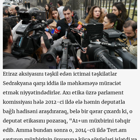
Etiraz aksiyasını təşkil edən ictimai təşkilatlar
Sedrakyana qarşı iddia ilə məhkəməyə müraciət
etmək niyyətindədirlər. Axı etika üzrə parlament
komissiyası hələ 2012-ci ildə elə həmin deputatla
bağlı hadisəni araşdıraraq, belə bir qərar çıxardı ki, o
deputat etikasını pozaraq, “А1+un müxbirini təhqir
edib. Amma bundan sonra o, 2014-cü ildə Tert.am
saytının müxbirinin ünvanına küçə söyüşləri işlətdi və