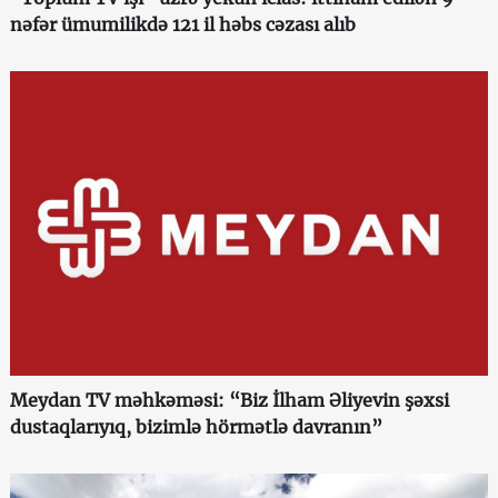
nəfər ümumilikdə 121 il həbs cəzası alıb
Meydan TV məhkəməsi: “Biz İlham Əliyevin şəxsi
dustaqlarıyıq, bizimlə hörmətlə davranın”