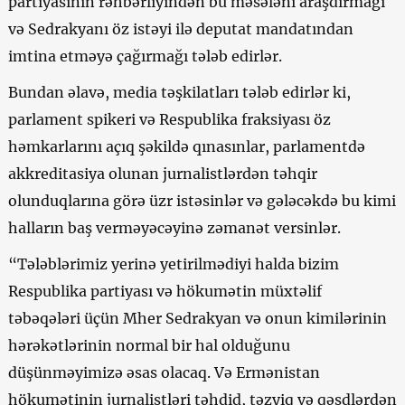
partiyasının rəhbərliyindən bu məsələni araşdırmağı
və Sedrakyanı öz istəyi ilə deputat mandatından
imtina etməyə çağırmağı tələb edirlər.
Bundan əlavə, media təşkilatları tələb edirlər ki,
parlament spikeri və Respublika fraksiyası öz
həmkarlarını açıq şəkildə qınasınlar, parlamentdə
akkreditasiya olunan jurnalistlərdən təhqir
olunduqlarına görə üzr istəsinlər və gələcəkdə bu kimi
halların baş verməyəcəyinə zəmanət versinlər.
“Tələblərimiz yerinə yetirilmədiyi halda bizim
Respublika partiyası və hökumətin müxtəlif
təbəqələri üçün Mher Sedrakyan və onun kimilərinin
hərəkətlərinin normal bir hal olduğunu
düşünməyimizə əsas olacaq. Və Ermənistan
hökumətinin jurnalistləri təhdid, təzyiq və qəsdlərdən