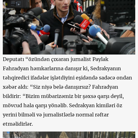
Deputatı “özündən çıxaran jurnalist Paylak
Fahradyan həmkarlarına danışır ki, Sedrakyanın
təhqiredici ifadələr işlətdiyini eşidəndə sadəcə ondan
xəbər aldı: “Siz niyə belə danışırsız? Fahradyan
bildirir: “Bizim mübarizəmiz bir şəxsə qarşı deyil,
mövcud hala qarşı yönəlib. Sedrakyan kimiləri öz
yerini bilməli və jurnalistlərlə normal rəftar
etməlidirlər.