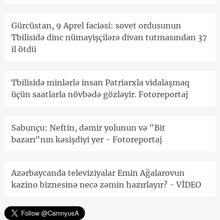
Gürcüstan, 9 Aprel faciəsi: sovet ordusunun
Tbilisidə dinc nümayişçilərə divan tutmasından 37
il ötdü
Tbilisidə minlərlə insan Patriarxla vidalaşmaq
üçün saatlarla növbədə gözləyir. Fotoreportaj
Sabunçu: Neftin, dəmir yolunun və "Bit
bazarı"nın kəsişdiyi yer - Fotoreportaj
Azərbaycanda televiziyalar Emin Ağalarovun
kazino biznesinə necə zəmin hazırlayır? - VİDEO