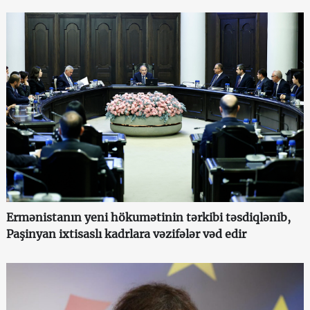
Ermənistanın yeni hökumətinin tərkibi təsdiqlənib,
Paşinyan ixtisaslı kadrlara vəzifələr vəd edir