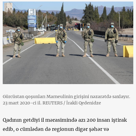
Gürcüstan qoşunları Marneulinin girişini nəzarətdə saxlayır.
23 mart 2020-ci il. REUTERS / İrakli Qedenidze
Qadının getdiyi il mərasimində azı 200 insan iştirak
edib, o cümlədən də regionun digər şəhər və