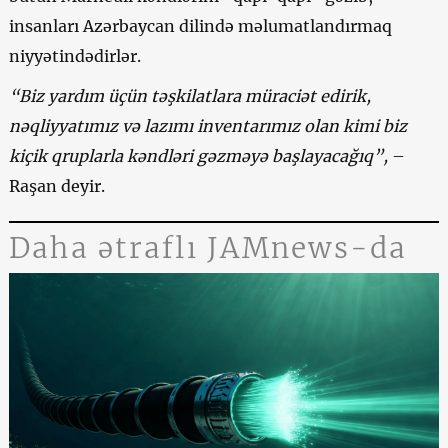
insanları Azərbaycan dilində məlumatlandırmaq
niyyətindədirlər.
“Biz yardım üçün təşkilatlara müraciət edirik,
nəqliyyatımız və lazımı inventarımız olan kimi biz
kiçik qruplarla kəndləri gəzməyə başlayacağıq”,
–
Raşan deyir.
Daha ətraflı JAMnews-da