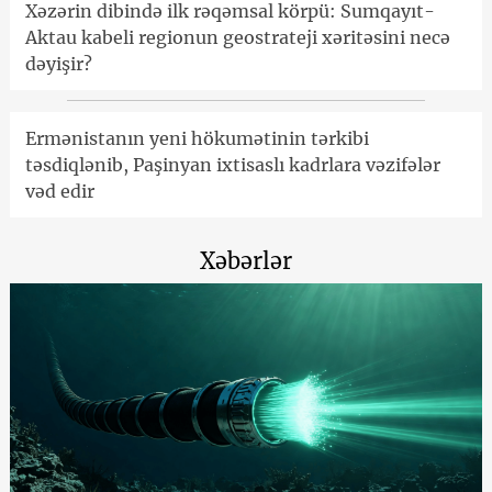
Xəzərin dibində ilk rəqəmsal körpü: Sumqayıt-
Aktau kabeli regionun geostrateji xəritəsini necə
dəyişir?
Ermənistanın yeni hökumətinin tərkibi
təsdiqlənib, Paşinyan ixtisaslı kadrlara vəzifələr
vəd edir
Xəbərlər