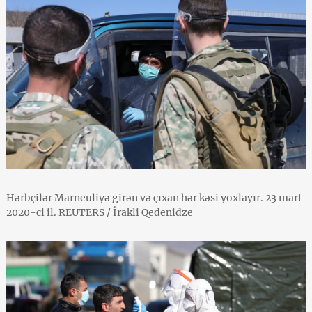
Hərbçilər Marneuliyə girən və çıxan hər kəsi yoxlayır. 23 mart
2020-ci il. REUTERS / İrakli Qedenidze