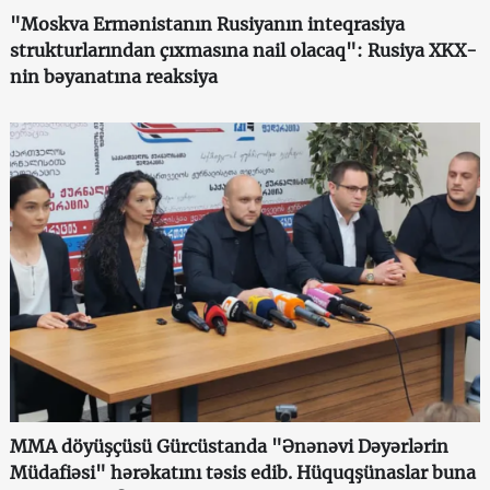
"Moskva Ermənistanın Rusiyanın inteqrasiya
strukturlarından çıxmasına nail olacaq": Rusiya XKX-
nin bəyanatına reaksiya
MMA döyüşçüsü Gürcüstanda "Ənənəvi Dəyərlərin
Müdafiəsi" hərəkatını təsis edib. Hüquqşünaslar buna