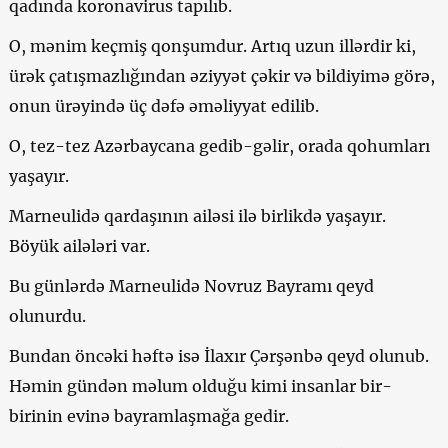
qadında koronavirus tapılıb.
O, mənim keçmiş qonşumdur. Artıq uzun illərdir ki,
ürək çatışmazlığından əziyyət çəkir və bildiyimə görə,
onun ürəyində üç dəfə əməliyyat edilib.
O, tez-tez Azərbaycana gedib-gəlir, orada qohumları
yaşayır.
Marneulidə qardaşının ailəsi ilə birlikdə yaşayır.
Böyük ailələri var.
Bu günlərdə Marneulidə Novruz Bayramı qeyd
olunurdu.
Bundan öncəki həftə isə İlaxır Çərşənbə qeyd olunub.
Həmin gündən məlum olduğu kimi insanlar bir-
birinin evinə bayramlaşmağa gedir.