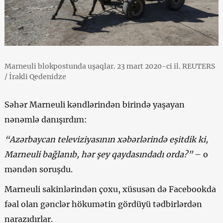
Marneuli blokpostunda uşaqlar. 23 mart 2020-ci il. REUTERS
/ İrakli Qedenidze
Səhər Marneuli kəndlərindən birində yaşayan
nənəmlə danışırdım:
“Azərbaycan televiziyasının xəbərlərində eşitdik ki,
Marneuli bağlanıb, hər şey qaydasındadı orda?”
– o
məndən soruşdu.
Marneuli sakinlərindən çoxu, xüsusən də Facebookda
fəal olan gənclər hökumətin gördüyü tədbirlərdən
narazıdırlar.