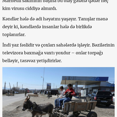
Marneuli sakininin başına bu olay gələnə qədər heç
kim virusu ciddiyə almırdı.
Kəndlər hələ də adi həyatını yaşayır. Tanışlar mənə
deyir ki, kəndlərdə insanlar hələ də birlikdə
toplanırlar.
İndi yaz fəslidir və çoxları sahələrdə işləyir. Bəzilərinin
televizora baxmağa vaxtı yoxdur – onlar torpağı
belləyir, tərəvəz yetişdirirlər.