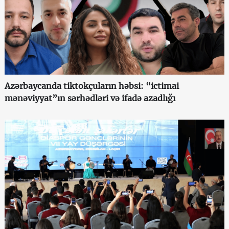
Azərbaycanda tiktokçuların həbsi: “ictimai
mənəviyyat”ın sərhədləri və ifadə azadlığı