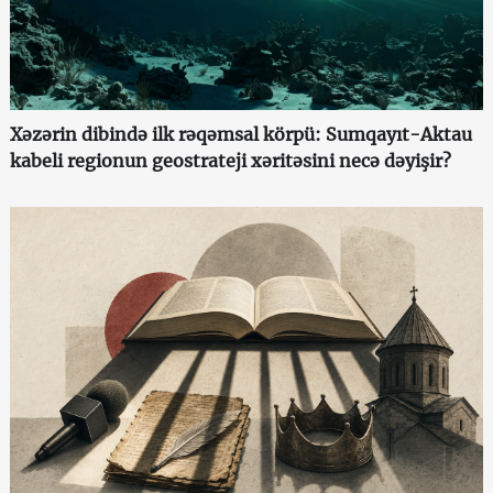
Xəzərin dibində ilk rəqəmsal körpü: Sumqayıt-Aktau
kabeli regionun geostrateji xəritəsini necə dəyişir?