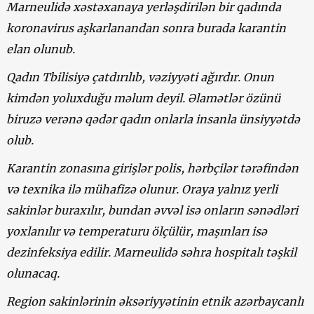
Marneulidə xəstəxanaya yerləşdirilən bir qadında
koronavirus aşkarlanandan sonra burada karantin
elan olunub.
Qadın Tbilisiyə çatdırılıb, vəziyyəti ağırdır. Onun
kimdən yoluxduğu məlum deyil. Əlamətlər özünü
biruzə verənə qədər qadın onlarla insanla ünsiyyətdə
olub.
Karantin zonasına girişlər polis, hərbçilər tərəfindən
və texnika ilə mühafizə olunur. Oraya yalnız yerli
sakinlər buraxılır, bundan əvvəl isə onların sənədləri
yoxlanılır və temperaturu ölçülür, maşınları isə
dezinfeksiya edilir. Marneulidə səhra hospitalı təşkil
olunacaq.
Region sakinlərinin əksəriyyətinin etnik azərbaycanlı