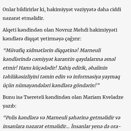
Onlar bildirirlər ki, hakimiyyət vəziyyətə daha ciddi
nəzarət etməlidir.
Alqeti kəndindən olan Novruz Mehdi hakimiyyəti
kəndlərə diqqət yetirməyə çağırır:
“Müvafiq xidmətlərin diqqətinə! Marneuli
kəndlərində cəmiyyət karantin qaydalarına əməl
etmir! Hamı küçədədir! Xahiş edirik, əhalinin
təhlükəsizliyini təmin edin və informasiya yaymaq
üçün nümayəndələri kəndlərə göndərin!”
Bunu isə Tsereteli kəndindən olan Mariam Kveladze
yazıb:
“Polis kəndlərə və Marneuli şəhərinə getməlidir və
insanlara nəzarət etməlidir… İnsanlar yenə də ora-