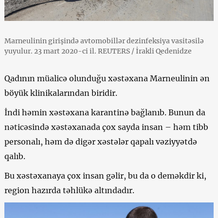
Marneulinin girişində avtomobillər dezinfeksiya vasitəsilə
yuyulur. 23 mart 2020-ci il. REUTERS / İrakli Qedenidze
Qadının müalicə olunduğu xəstəxana Marneulinin ən
böyük klinikalarından biridir.
İndi həmin xəstəxana karantinə bağlanıb. Bunun da
nəticəsində xəstəxanada çox sayda insan – həm tibb
personalı, həm də digər xəstələr qapalı vəziyyətdə
qalıb.
Bu xəstəxanaya çox insan gəlir, bu da o deməkdir ki,
region hazırda təhlükə altındadır.