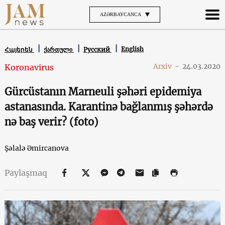
AZƏRBAYCANCA
English
Հայերեն
ქართული
Русский
Arxiv
-
24.03.2020
Koronavirus
Gürcüstanın Marneuli şəhəri epidemiya
astanasında. Karantinə bağlanmış şəhərdə
nə baş verir? (foto)
Şəlalə Əmircanova
Paylaşmaq