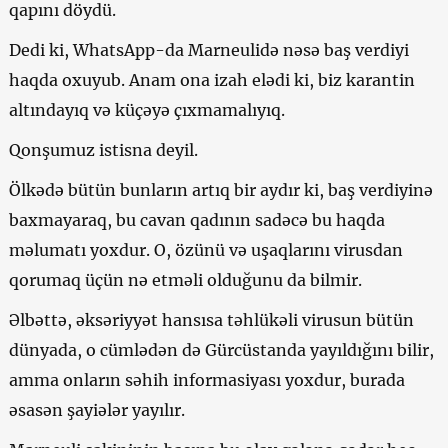
qapını döydü.
Dedi ki, WhatsApp-da Marneulidə nəsə baş verdiyi
haqda oxuyub. Anam ona izah elədi ki, biz karantin
altındayıq və küçəyə çıxmamalıyıq.
Qonşumuz istisna deyil.
Ölkədə bütün bunların artıq bir aydır ki, baş verdiyinə
baxmayaraq, bu cavan qadının sadəcə bu haqda
məlumatı yoxdur. O, özünü və uşaqlarını virusdan
qorumaq üçün nə etməli olduğunu da bilmir.
Əlbəttə, əksəriyyət hansısa təhlükəli virusun bütün
dünyada, o cümlədən də Gürcüstanda yayıldığını bilir,
amma onların səhih informasiyası yoxdur, burada
əsasən şayiələr yayılır.