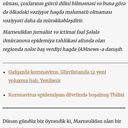
olması, çoxlarının gürcü dilini bilməməsi və buna görə
də ölkədəki vəziyyət haqda məlumatlı olmaması
vəziyyəti daha da mürəkkəbləşdirir.
Marneulidən jurnalist və ictimai fəal Şəlalə
Əmircanova epidemiya təhlükəsi altında olan
regionda nələr baş verdiyi haqda JAMnews-a danışıb.
_________________________________
Qafqazda koronavirus. Gürcüstanda 12 yeni
yoluxma halı. Yenilənir
Koronavirus epidemiyası dövründə boşalmış Tbilisi
Dünən gündüz biz öyrəndik ki, Marneulidən olan bir