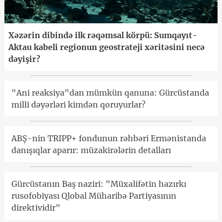
Xəzərin dibində ilk rəqəmsal körpü: Sumqayıt-
Aktau kabeli regionun geostrateji xəritəsini necə
dəyişir?
"Ani reaksiya"dan mümkün qanuna: Gürcüstanda
milli dəyərləri kimdən qoruyurlar?
ABŞ-nin TRIPP+ fondunun rəhbəri Ermənistanda
danışıqlar aparır: müzakirələrin detalları
Gürcüstanın Baş naziri: "Müxalifətin hazırkı
rusofobiyası Qlobal Müharibə Partiyasının
direktividir"