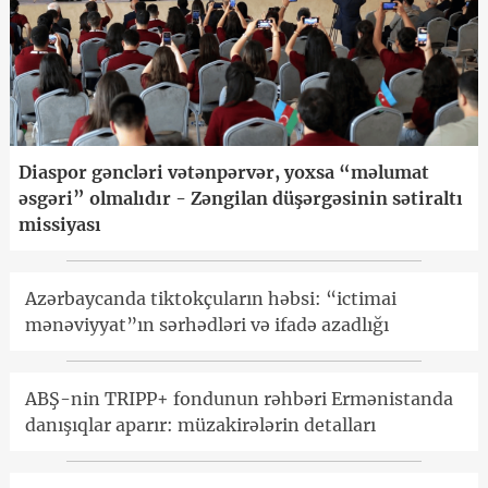
Diaspor gəncləri vətənpərvər, yoxsa “məlumat
əsgəri” olmalıdır - Zəngilan düşərgəsinin sətiraltı
missiyası
Azərbaycanda tiktokçuların həbsi: “ictimai
mənəviyyat”ın sərhədləri və ifadə azadlığı
ABŞ-nin TRIPP+ fondunun rəhbəri Ermənistanda
danışıqlar aparır: müzakirələrin detalları