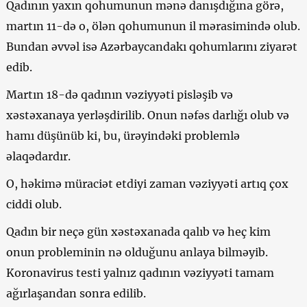
Qadının yaxın qohumunun mənə danışdığına görə,
martın 11-də o, ölən qohumunun il mərasimində olub.
Bundan əvvəl isə Azərbaycandakı qohumlarını ziyarət
edib.
Martın 18-də qadının vəziyyəti pisləşib və
xəstəxanaya yerləşdirilib. Onun nəfəs darlığı olub və
hamı düşünüb ki, bu, ürəyindəki problemlə
əlaqədardır.
O, həkimə müraciət etdiyi zaman vəziyyəti artıq çox
ciddi olub.
Qadın bir neçə gün xəstəxanada qalıb və heç kim
onun probleminin nə olduğunu anlaya bilməyib.
Koronavirus testi yalnız qadının vəziyyəti tamam
ağırlaşandan sonra edilib.