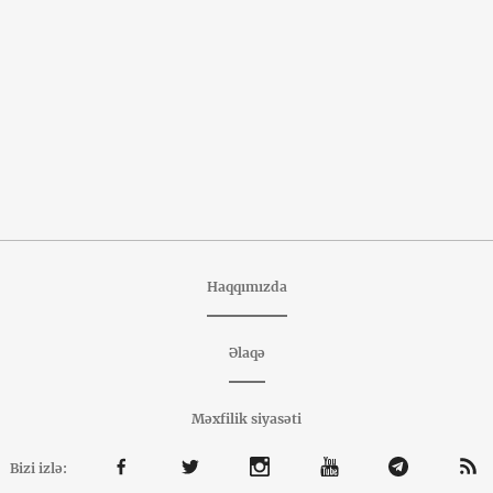
Haqqımızda
Əlaqə
Məxfilik siyasəti
Bizi izlə: