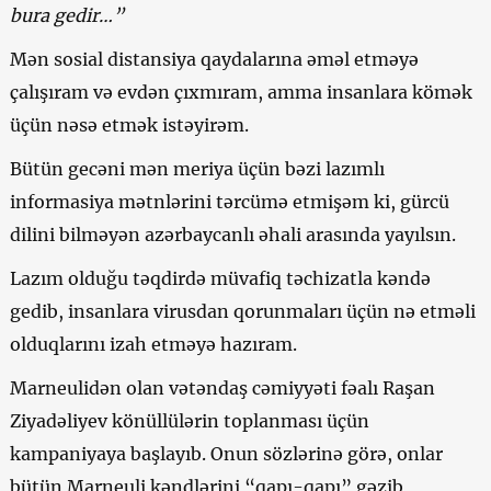
bura gedir…”
Mən sosial distansiya qaydalarına əməl etməyə
çalışıram və evdən çıxmıram, amma insanlara kömək
üçün nəsə etmək istəyirəm.
Bütün gecəni mən meriya üçün bəzi lazımlı
informasiya mətnlərini tərcümə etmişəm ki, gürcü
dilini bilməyən azərbaycanlı əhali arasında yayılsın.
Lazım olduğu təqdirdə müvafiq təchizatla kəndə
gedib, insanlara virusdan qorunmaları üçün nə etməli
olduqlarını izah etməyə hazıram.
Marneulidən olan vətəndaş cəmiyyəti fəalı Raşan
Ziyadəliyev könüllülərin toplanması üçün
kampaniyaya başlayıb. Onun sözlərinə görə, onlar
bütün Marneuli kəndlərini “qapı-qapı” gəzib,