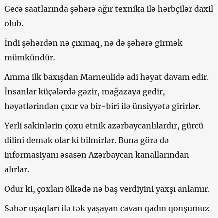
Gecə saatlarında şəhərə ağır texnika ilə hərbçilər daxil
olub.
İndi şəhərdən nə çıxmaq, nə də şəhərə girmək
mümkündür.
Amma ilk baxışdan Marneulidə adi həyat davam edir.
İnsanlar küçələrdə gəzir, mağazaya gedir,
həyətlərindən çıxır və bir-biri ilə ünsiyyətə girirlər.
Yerli sakinlərin çoxu etnik azərbaycanlılardır, gürcü
dilini demək olar ki bilmirlər. Buna görə də
informasiyanı əsasən Azərbaycan kanallarından
alırlar.
Odur ki, çoxları ölkədə nə baş verdiyini yaxşı anlamır.
Səhər uşaqları ilə tək yaşayan cavan qadın qonşumuz