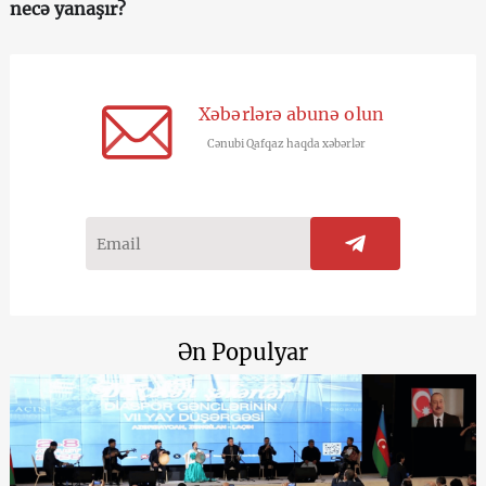
necə yanaşır?
Xəbərlərə abunə olun
Cənubi Qafqaz haqda xəbərlər
Ən Populyar