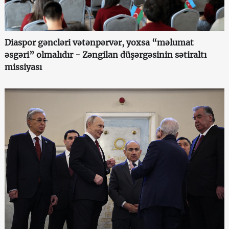
Diaspor gəncləri vətənpərvər, yoxsa “məlumat
əsgəri” olmalıdır - Zəngilan düşərgəsinin sətiraltı
missiyası