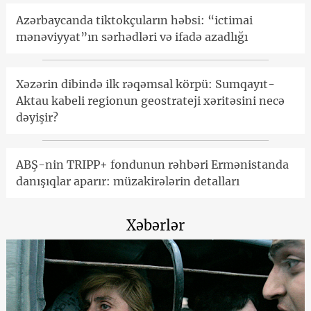
Azərbaycanda tiktokçuların həbsi: “ictimai
mənəviyyat”ın sərhədləri və ifadə azadlığı
Xəzərin dibində ilk rəqəmsal körpü: Sumqayıt-
Aktau kabeli regionun geostrateji xəritəsini necə
dəyişir?
ABŞ-nin TRIPP+ fondunun rəhbəri Ermənistanda
danışıqlar aparır: müzakirələrin detalları
Xəbərlər