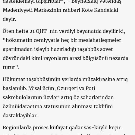
dəstəkləməyi tapşırıblar”, – Beynəlxalq Vətəndaş
Mədəniyyəti Mərkəzinin rəhbəri Kote Kandelaki
deyir.
Ötən həftə 21 QHT-nin verdiyi bəyanatda deyilir ki,
“hökumətin cəmiyyətlə heç bir məsləhətləşmələr
aparılmadan işləyib hazırladığı təşəbbüs sovet
dövründəki kimi rayonların ərazi bölgüsünü nəzərdə
tutur”.
Hökumət təşəbbüsünün yerlərdə müzakirəsinə artıq
başlanılıb. Misal üçün, Ozurqeti və Poti
sakrebulolarının üzvləri artıq öz şəhərlərindən
özünüidarəetmə statusunun alınması təklifini
dəstəkləyiblər.
Regionlarda proses kiifayət qədər səs-küylü keçir.