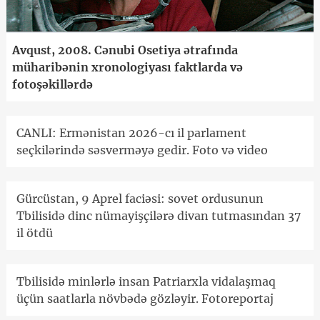
Avqust, 2008. Cənubi Osetiya ətrafında
müharibənin xronologiyası faktlarda və
fotoşəkillərdə
CANLI: Ermənistan 2026-cı il parlament
seçkilərində səsverməyə gedir. Foto və video
Gürcüstan, 9 Aprel faciəsi: sovet ordusunun
Tbilisidə dinc nümayişçilərə divan tutmasından 37
il ötdü
Tbilisidə minlərlə insan Patriarxla vidalaşmaq
üçün saatlarla növbədə gözləyir. Fotoreportaj