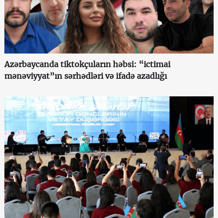
Azərbaycanda tiktokçuların həbsi: “ictimai
mənəviyyat”ın sərhədləri və ifadə azadlığı