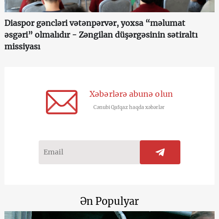
Diaspor gəncləri vətənpərvər, yoxsa “məlumat
əsgəri” olmalıdır - Zəngilan düşərgəsinin sətiraltı
missiyası
Xəbərlərə abunə olun
Cənubi Qafqaz haqda xəbərlər
Ən Populyar