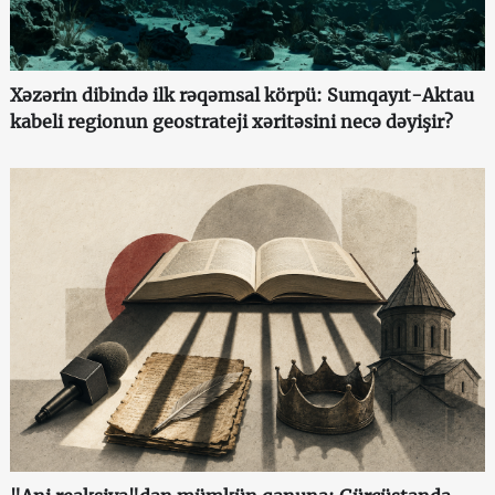
Xəzərin dibində ilk rəqəmsal körpü: Sumqayıt-Aktau
kabeli regionun geostrateji xəritəsini necə dəyişir?