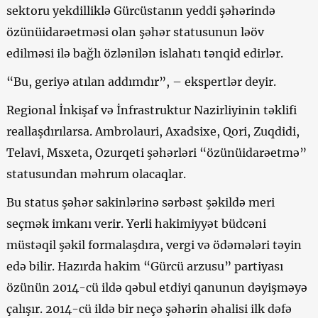
sektoru yekdilliklə Gürcüstanın yeddi şəhərində
özünüidarəetməsi olan şəhər statusunun ləöv
edilməsi ilə bağlı özlənilən islahatı tənqid edirlər.
“Bu, geriyə atılan addımdır”, – ekspertlər deyir.
Regional İnkişaf və İnfrastruktur Nazirliyinin təklifi
reallaşdırılarsa. Ambrolauri, Axadsixe, Qori, Zuqdidi,
Telavi, Msxeta, Ozurqeti şəhərləri “özünüidarəetmə”
statusundan məhrum olacaqlar.
Bu status şəhər sakinlərinə sərbəst şəkildə meri
seçmək imkanı verir. Yerli hakimiyyət büdcəni
müstəqil şəkil formalaşdıra, vergi və ödəmələri təyin
edə bilir. Hazırda hakim “Gürcü arzusu” partiyası
özünün 2014-cü ildə qəbul etdiyi qanunun dəyişməyə
çalışır. 2014-cü ildə bir neçə şəhərin əhalisi ilk dəfə