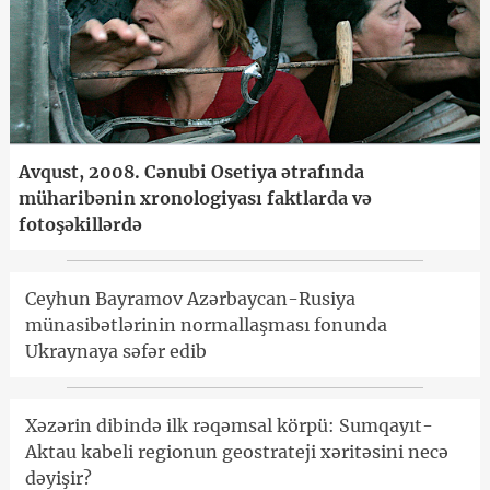
Avqust, 2008. Cənubi Osetiya ətrafında
müharibənin xronologiyası faktlarda və
fotoşəkillərdə
Ceyhun Bayramov Azərbaycan-Rusiya
münasibətlərinin normallaşması fonunda
Ukraynaya səfər edib
Xəzərin dibində ilk rəqəmsal körpü: Sumqayıt-
Aktau kabeli regionun geostrateji xəritəsini necə
dəyişir?