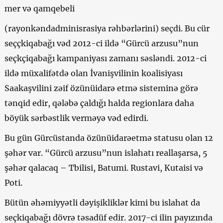
mer və qamqebeli
(rayonkəndadminisrasiya rəhbərlərini) seçdi. Bu cür
seççkiqabağı vəd 2012-ci ildə “Gürcü arzusu”nun
seçkçiqabağı kampaniyası zamanı səsləndi. 2012-ci
ildə müxalifətdə olan İvanişvilinin koalisiyası
Saakaşvilini zəif özünüidarə etmə sisteminə görə
tənqid edir, qələbə çaldığı halda regionlara daha
böyük sərbəstlik verməyə vəd edirdi.
Bu gün Gürcüstanda özünüidarəetmə statusu olan 12
şəhər var. “Gürcü arzusu”nun islahatı reallaşarsa, 5
şəhər qalacaq – Tbilisi, Batumi. Rustavi, Kutaisi və
Poti.
Bütün əhəmiyyətli dəyişikliklər kimi bu islahat da
seçkiqabağı dövrə təsadüf edir. 2017-ci ilin payızında