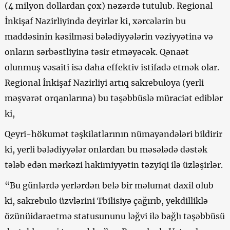
(4 milyon dollardan çox) nəzərdə tutulub. Regional
İnkişaf Nazirliyində deyirlər ki, xərcələrin bu
maddəsinin kəsilməsi bələdiyyələrin vəziyyətinə və
onların sərbəstliyinə təsir etməyəcək. Qənaət
olunmuş vəsaiti isə daha effektiv istifadə etmək olar.
Regional İnkişaf Nazirliyi artıq sakrebuloya (yerli
məşvərət orqanlarına) bu təşəbbüslə müraciət ediblər
ki,
Qeyri-hökumət təşkilatlarının nümayəndələri bildirir
ki, yerli bələdiyyələr onlardan bu məsələdə dəstək
tələb edən mərkəzi hakimiyyətin təzyiqi ilə üzləşirlər.
“Bu günlərdə yerlərdən belə bir məlumat daxil olub
ki, sakrebulo üzvlərini Tbilisiyə çağırıb, yekdilliklə
özünüidarəetmə statusununu ləğvi ilə bağlı təşəbbüsü