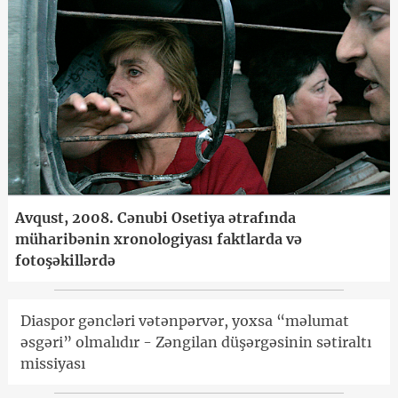
Avqust, 2008. Cənubi Osetiya ətrafında
müharibənin xronologiyası faktlarda və
fotoşəkillərdə
Diaspor gəncləri vətənpərvər, yoxsa “məlumat
əsgəri” olmalıdır - Zəngilan düşərgəsinin sətiraltı
missiyası