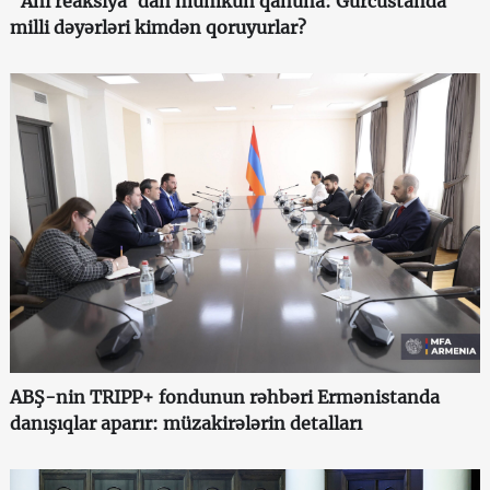
"Ani reaksiya"dan mümkün qanuna: Gürcüstanda
milli dəyərləri kimdən qoruyurlar?
ABŞ-nin TRIPP+ fondunun rəhbəri Ermənistanda
danışıqlar aparır: müzakirələrin detalları