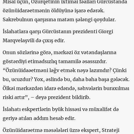
Misal üçün, Ozurqetinin ixtimai fəalları Gürcüstanda
özünüidarəetmənin öldüyünə işarə edərək.
Sakrebulnun qarşısına matəm şələngi qoydular.
İslahatlara qarşı Gürcüstanın prezidenti Giorgi
Marqvelaşvili də çıxış edir.
Onun sözlərinə görə, mərkəzi öz vətəndaşlarına
göstərdiyi etimadsızlıq tamamilə əsassızdır.
“Özünüidaəetməni ləğv etmək nəyə lazımdır? Çünki
bu, ucuzdur? Yox, əslində bu, daha baha başa gələcək.
Ölkəi mərkəzdən idarə edəndə, səhvələrin buraxılmaı
riski artır”, – deyə prezident bildirib.
İslahatı eskpertlərin byük hissəsi və müxalifət də
geriyə atılan addım hesab edir.
Özünüidarəetmə məsələləri üzrə ekspert, Strateji