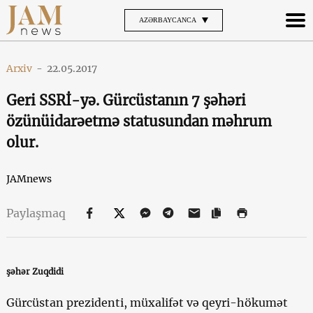
AZƏRBAYCANCA
Arxiv
-
22.05.2017
Geri SSRİ-yə. Gürcüstanın 7 şəhəri
özünüidarəetmə statusundan məhrum
olur.
JAMnews
Paylaşmaq
şəhər Zuqdidi
Gürcüstan prezidenti, müxalifət və qeyri-hökumət