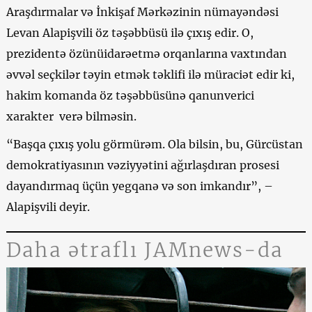
Araşdırmalar və İnkişaf Mərkəzinin nümayəndəsi
Levan Alapişvili öz təşəbbüsü ilə çıxış edir. O,
prezidentə özünüidarəetmə orqanlarına vaxtından
əvvəl seçkilər təyin etmək təklifi ilə müraciət edir ki,
hakim komanda öz təşəbbüsünə qanunverici
xarakter verə bilməsin.
“Başqa çıxış yolu görmürəm. Ola bilsin, bu, Gürcüstan
demokratiyasının vəziyyətini ağırlaşdıran prosesi
dayandırmaq üçün yegqanə və son imkandır”, –
Alapişvili deyir.
Daha ətraflı JAMnews-da