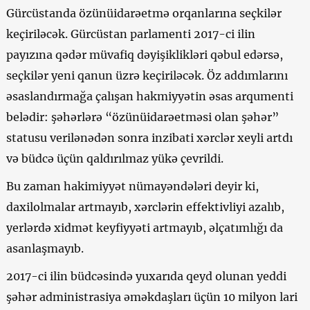
Gürcüstanda özünüidarəetmə orqanlarına seçkilər
keçiriləcək. Gürcüstan parlamenti 2017-ci ilin
payızına qədər müvafiq dəyişiklikləri qəbul edərsə,
seçkilər yeni qanun üzrə keçiriləcək. Öz addımlarını
əsaslandırmağa çalışan hakmiyyətin əsas arqumenti
belədir: şəhərlərə “özünüidarəetməsi olan şəhər”
statusu verilənədən sonra inzibati xərclər xeyli artdı
və büdcə üçün qaldırılmaz yükə çevrildi.
Bu zaman hakimiyyət nümayəndələri deyir ki,
daxilolmalar artmayıb, xərclərin effektivliyi azalıb,
yerlərdə xidmət keyfiyyəti artmayıb, əlçatımlığı da
asanlaşmayıb.
2017-ci ilin büdcəsində yuxarıda qeyd olunan yeddi
şəhər administrasiya əməkdaşları üçün 10 milyon lari