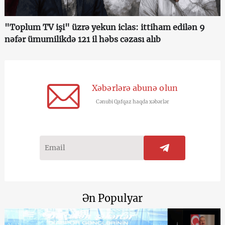
"Toplum TV işi" üzrə yekun iclas: ittiham edilən 9
nəfər ümumilikdə 121 il həbs cəzası alıb
Xəbərlərə abunə olun
Cənubi Qafqaz haqda xəbərlər
Ən Populyar