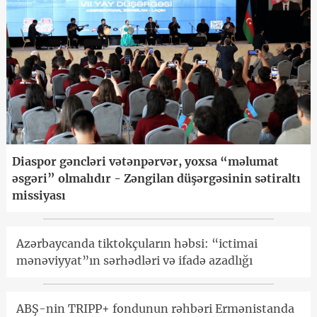
Diaspor gəncləri vətənpərvər, yoxsa “məlumat
əsgəri” olmalıdır - Zəngilan düşərgəsinin sətiraltı
missiyası
Azərbaycanda tiktokçuların həbsi: “ictimai
mənəviyyat”ın sərhədləri və ifadə azadlığı
ABŞ-nin TRIPP+ fondunun rəhbəri Ermənistanda