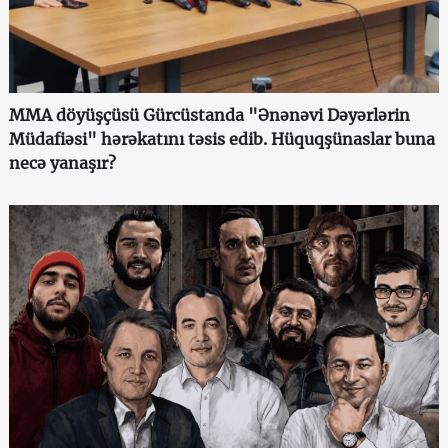
MMA döyüşçüsü Gürcüstanda "Ənənəvi Dəyərlərin
Müdafiəsi" hərəkatını təsis edib. Hüquqşünaslar buna
necə yanaşır?