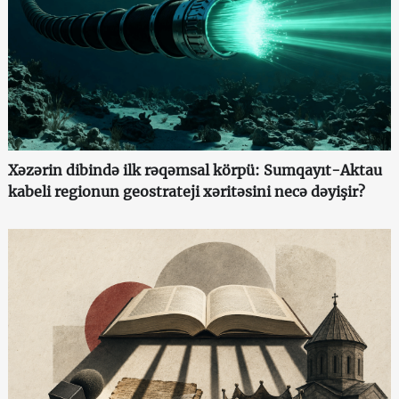
Xəzərin dibində ilk rəqəmsal körpü: Sumqayıt-Aktau
kabeli regionun geostrateji xəritəsini necə dəyişir?