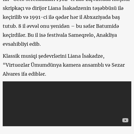
skripkaçı və dirijor Liana İsakadzenin təşəbbüsü ilə
keçirilib və 1991-ci ilə qədər hər il Abxaziyada baş
tutub. 8 il əvvəl onu yenidən – bu səfər Batumidə
keçirdilər. Bu il isə festivala Sameqrelo, Anakliya
evsahibliyi edib.
Klassik musiqi şedevrlərini Liana İsakadze,
“Virtuozlar Ümumdünya kamera ansamblı və Sezar
Alvares ifa ediblər.