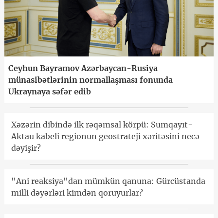
Ceyhun Bayramov Azərbaycan-Rusiya
münasibətlərinin normallaşması fonunda
Ukraynaya səfər edib
Xəzərin dibində ilk rəqəmsal körpü: Sumqayıt-
Aktau kabeli regionun geostrateji xəritəsini necə
dəyişir?
"Ani reaksiya"dan mümkün qanuna: Gürcüstanda
milli dəyərləri kimdən qoruyurlar?