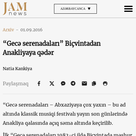
AZƏRBAYCANCA
Arxiv
-
01.09.2016
“Gecə serenadaları” Biçvintadan
Anakliyaya qədər
Natia Kankiya
Paylaşmaq
“Gecə serenadaları – Abxaziyaya çox yaxın – bu ad
altında klassik musiqi festivalı yayın son günlərində
Anakliya qalasında açıq səma altında keçirilib.
İlk “Gecə serenadaları 1982-ci ildə Biçvintada məşhur