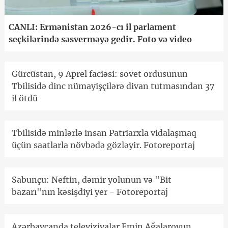
CANLI: Ermənistan 2026-cı il parlament
seçkilərində səsverməyə gedir. Foto və video
Gürcüstan, 9 Aprel faciəsi: sovet ordusunun
Tbilisidə dinc nümayişçilərə divan tutmasından 37
il ötdü
Tbilisidə minlərlə insan Patriarxla vidalaşmaq
üçün saatlarla növbədə gözləyir. Fotoreportaj
Sabunçu: Neftin, dəmir yolunun və "Bit
bazarı"nın kəsişdiyi yer - Fotoreportaj
Azərbaycanda televiziyalar Emin Ağalarovun