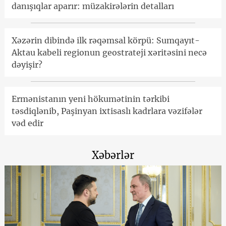
danışıqlar aparır: müzakirələrin detalları
Xəzərin dibində ilk rəqəmsal körpü: Sumqayıt-
Aktau kabeli regionun geostrateji xəritəsini necə
dəyişir?
Ermənistanın yeni hökumətinin tərkibi
təsdiqlənib, Paşinyan ixtisaslı kadrlara vəzifələr
vəd edir
Xəbərlər