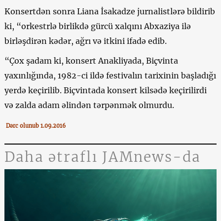
Konsertdən sonra Liana İsakadze jurnalistlərə bildirib
ki, “orkestrlə birlikdə gürcü xalqını Abxaziya ilə
birləşdirən kədər, ağrı və itkini ifadə edib.
“Çox şadam ki, konsert Anakliyada, Biçvinta
yaxınlığında, 1982-ci ildə festivalın tarixinin başladığı
yerdə keçirilib. Biçvintada konsert kilsədə keçirilirdi
və zalda adam əlindən tərpənmək olmurdu.
Dərc olunub 1.09.2016
Daha ətraflı JAMnews-da