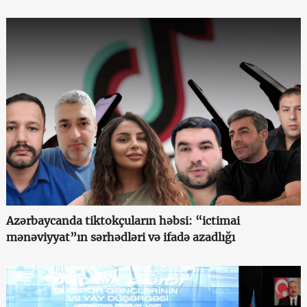
Azərbaycanda tiktokçuların həbsi: “ictimai
mənəviyyat”ın sərhədləri və ifadə azadlığı