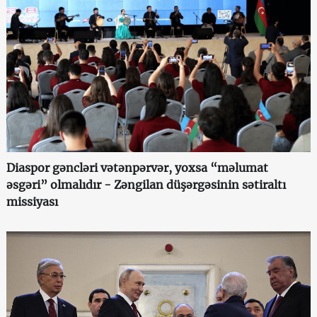
Diaspor gəncləri vətənpərvər, yoxsa “məlumat
əsgəri” olmalıdır - Zəngilan düşərgəsinin sətiraltı
missiyası