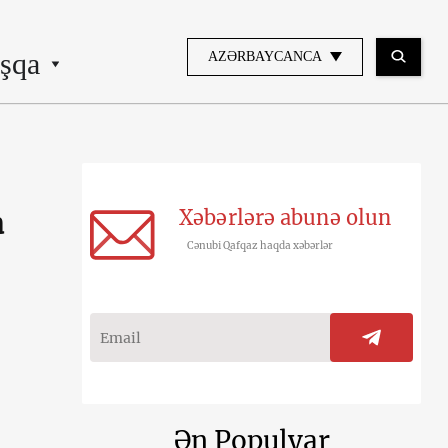
şqa
AZƏRBAYCANCA
Xəbərlərə abunə olun
a
Cənubi Qafqaz haqda xəbərlər
Ən Populyar
,