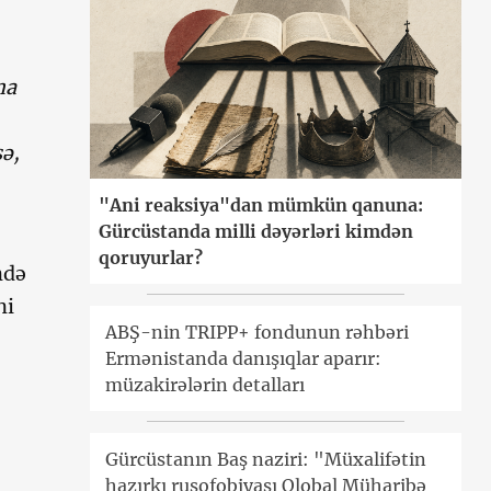
na
ə,
"Ani reaksiya"dan mümkün qanuna:
Gürcüstanda milli dəyərləri kimdən
qoruyurlar?
ndə
ni
ABŞ-nin TRIPP+ fondunun rəhbəri
Ermənistanda danışıqlar aparır:
müzakirələrin detalları
Gürcüstanın Baş naziri: "Müxalifətin
hazırkı rusofobiyası Qlobal Müharibə