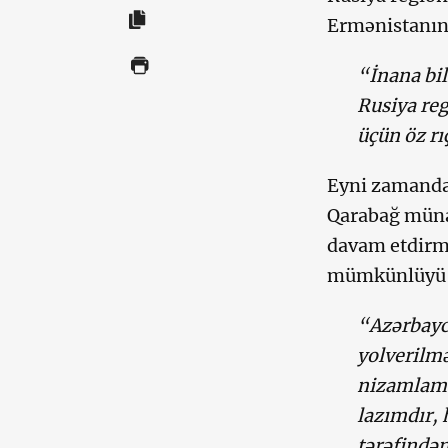
Ermənistanın 
“İnana bil
Rusiya re
üçün öz rı
Eyni zamanda
Qarabağ müna
davam etdirmə
mümkünlüyü i
“Azərbayca
yolverilmə
nizamlama
lazımdır, 
tərəfindən