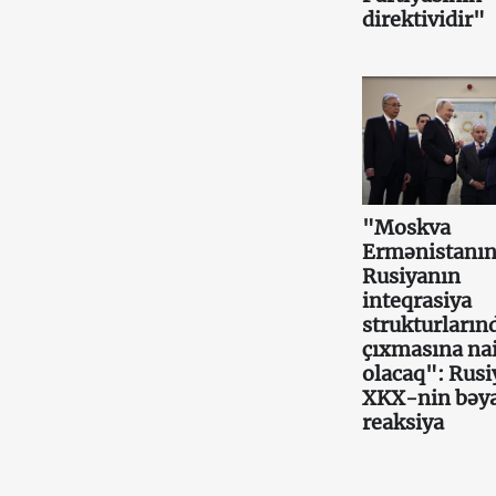
direktividir"
"Moskva
Ermənistanı
Rusiyanın
inteqrasiya
strukturların
çıxmasına nai
olacaq": Rusi
XKX-nin bəy
reaksiya