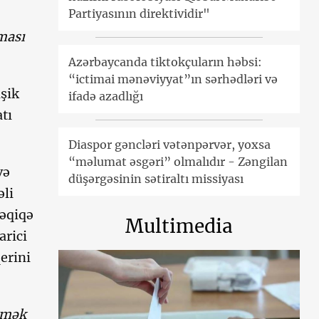
Partiyasının direktividir"
ması
Azərbaycanda tiktokçuların həbsi:
“ictimai mənəviyyat”ın sərhədləri və
şik
ifadə azadlığı
tı
Diaspor gəncləri vətənpərvər, yoxsa
“məlumat əsgəri” olmalıdır - Zəngilan
və
düşərgəsinin sətiraltı missiyası
əli
dəqiqə
Multimedia
arici
erini
rmək