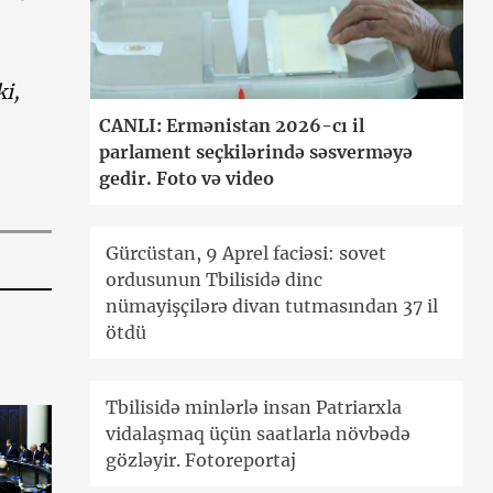
i,
CANLI: Ermənistan 2026-cı il
parlament seçkilərində səsverməyə
gedir. Foto və video
Gürcüstan, 9 Aprel faciəsi: sovet
ordusunun Tbilisidə dinc
nümayişçilərə divan tutmasından 37 il
ötdü
Tbilisidə minlərlə insan Patriarxla
vidalaşmaq üçün saatlarla növbədə
gözləyir. Fotoreportaj