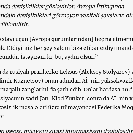
da dəyişikliklər gözləyirlər. Avropa İttifaqında
dakı dəyişiklikləri görməyən vəzifəli şəxslərin ol
übləndirir.
əstəyi üçün [Avropa qurumlarından] heç nə etməmi
k. Etdiyimiz hər şey xalqın bizə etibar etdiyi manda
ündür. İstəyirəm ki, bu, aydın olsun”.
də rusiyalı prankerlər Leksus (Aleksey Stolyarov) 
dimir Kuznetsov) onun adından Aİ-nin yüksəkvəzif
lmaqallı zənglərini də şərh edib. Onlar hardasa 20 
iyasının sədri Jan-Klod Yunker, sonra da Aİ-nin x
ükəsizlik məsələləri üzrə nümayəndəsi Federika Moq
b:
 başqa, müəyyən siyasi informasiyanı dəqiqləşdi