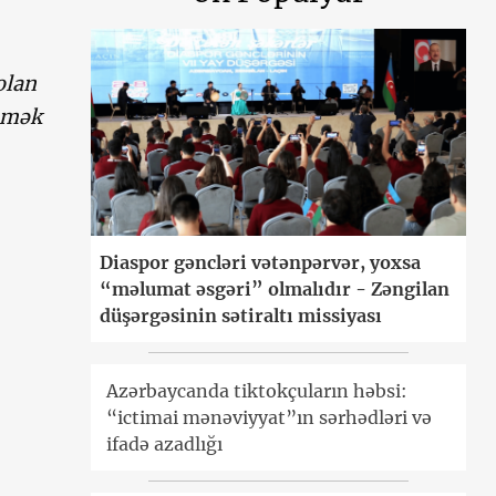
olan
məmək
Diaspor gəncləri vətənpərvər, yoxsa
“məlumat əsgəri” olmalıdır - Zəngilan
düşərgəsinin sətiraltı missiyası
Azərbaycanda tiktokçuların həbsi:
“ictimai mənəviyyat”ın sərhədləri və
ifadə azadlığı