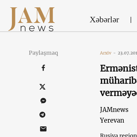
Xəbərlər
Paylaşmaq
Arxiv
-
23.07.20
Ermənist
müharib
verməyə
JAMnews
Yerevan
Rusiya regio