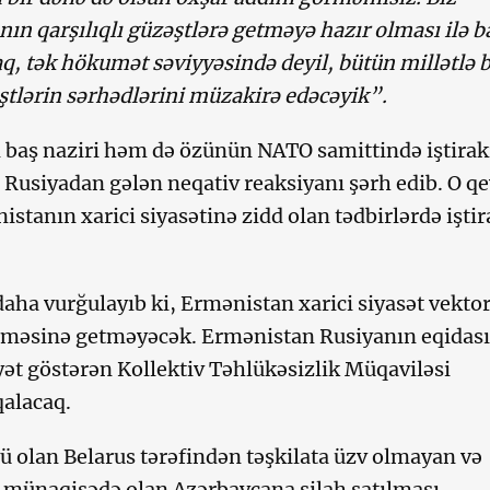
ın qarşılıqlı güzəştlərə getməyə hazır olması ilə b
aq, tək hökumət səviyyəsində deyil, bütün millətlə 
tlərin sərhədlərini müzakirə edəcəyik”.
baş naziri həm də özünün NATO samittində iştirak
 Rusiyadan gələn neqativ reaksiyanı şərh edib. O q
istanın xarici siyasətinə zidd olan tədbirlərdə iştir
daha vurğulayıb ki, Ermənistan xarici siyasət vekt
ilməsinə getməyəcək. Ermənistan Rusiyanın eqidası
yyət göstərən Kollektiv Təhlükəsizlik Müqaviləsi
qalacaq.
olan Belarus tərəfindən təşkilata üzv olmayan və
 münaqişədə olan Azərbaycana silah satılması