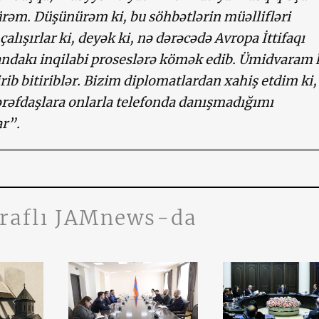
ürəm. Düşünürəm ki, bu söhbətlərin müəllifləri
alışırlar ki, deyək ki, nə dərəcədə Avropa İttifaqı
ndakı inqilabi proseslərə kömək edib. Ümidvaram k
rib bitiriblər. Bizim diplomatlardan xahiş etdim ki,
ərəfdaşlara onlarla telefonda danışmadığımı
ar”.
traflı JAMnews-da