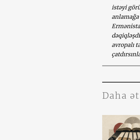
istəyi gör
anlamağa ç
Ermənista
dəqiqləşdi
avropalı t
çatdırsınl
Daha ə