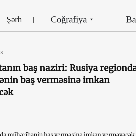
Coğrafiya
Ba
Şərh
18
anın baş naziri: Rusiya regiond
ənin baş verməsinə imkan
cək
nda müharibənin baş verməsinə imkan verməyəcək