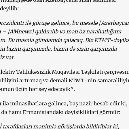
deyilib:
rezidenti ilə görüşə gəlincə, bu məsələ [Azərbayca
şı – JAMnews] qaldırılıb və mən öz narahatlığımı
əm. Bu məsələ gündəmdə qalacaq. Biz KTMT-dəyiks
in bizim qarşımızda, bizim də sizin qarşınızda
z var.
lektiv Təhlükəsizlik Müqaviləsi Təşkilatı çərçivəsi
əliliyini artırmaq və deməli KTMT-nin səmərəliliyi
bunun üçün hər şey edəcəyik”.
ı ilə münasibətlərə gəlincə, baş nazir hesab edir ki,
 də hamı Ermənistandakı dəyişiklikləri görmür:
İ tərəfdaşları mənimlə görüşlərdə bildiriblər ki,