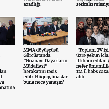
azadlığı
sətiraltı missiy
MMA döyüşçüsü
"Toplum TV işi
n
Gürcüstanda
üzrə yekun icla
"Ənənəvi Dəyərlərin
ittiham edilən 
Müdafiəsi"
nəfər ümumili
dan
hərəkatını təsis
121 il həbs cəza
l
edib. Hüquqşünaslar
alıb
ya
buna necə yanaşır?
anatına