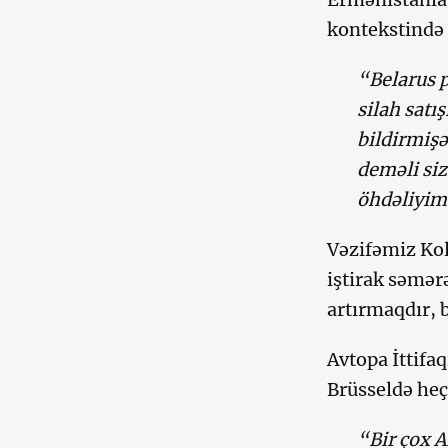
kontekstində 
“Belarus p
silah satı
bildirmiş
deməli siz
öhdəliyimi
Vəzifəmiz Kol
iştirak səmər
artırmaqdır, 
Avtopa İttifaq
Brüsseldə heç
“Bir çox A