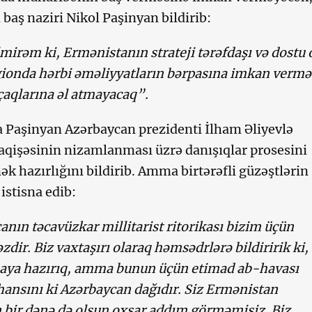
baş naziri Nikol Paşinyan bildirib:
mirəm ki, Ermənistanın strateji tərəfdaşı və dostu 
gionda hərbi əməliyyatların bərpasına imkan ver
çaqlarına əl atmayacaq”.
 Paşinyan Azərbaycan prezidenti İlham Əliyevlə
qişəsinin nizamlanması üzrə danışıqlar prosesini
k hazırlığını bildirib. Amma birtərəfli güzəştlərin
stisna edib:
nın təcavüzkar millitarist ritorikası bizim üçün
zdir. Biz vaxtaşırı olaraq həmsədrlərə bildiririk ki,
ya hazırıq, amma bunun üçün etimad ab-havası
hansını ki Azərbaycan dağıdır. Siz Ermənistan
 bir dənə də olsun oxşar addım görməmisiz. Biz