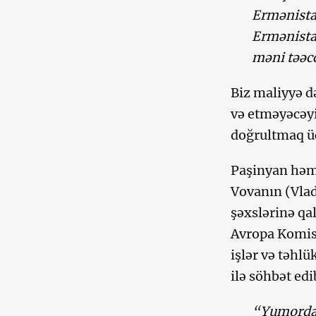
Ermənistan
Ermənistan
məni təəcc
Biz maliyyə d
və etməyəcəyi
doğrultmaq üç
Paşinyan həm 
Vovanın (Vla
şəxslərinə qa
Avropa Komiss
işlər və təhl
ilə söhbət edi
“Yumordan