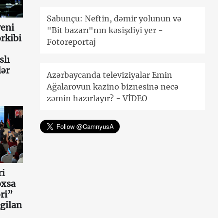
Sabunçu: Neftin, dəmir yolunun və
eni
"Bit bazarı"nın kəsişdiyi yer -
rkibi
Fotoreportaj
slı
lər
Azərbaycanda televiziyalar Emin
Ağalarovun kazino biznesinə necə
zəmin hazırlayır? - VİDEO
ri
oxsa
ri”
gilan