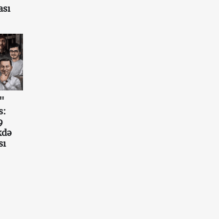
ası
"
s:
9
kdə
sı