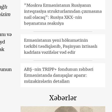
"Moskva Ermənistanın Rusiyanın
ağlı
inteqrasiya strukturlarından çıxmasına
bizim
nail olacaq": Rusiya XKX-nin
bəyanatına reaksiya
ını və
Ermənistanın yeni hökumətinin
eyd
tərkibi təsdiqlənib, Paşinyan ixtisaslı
ak
kadrlara vəzifələr vəd edir
orunun
ABŞ-nin TRIPP+ fondunun rəhbəri
Ermənistanda danışıqlar aparır:
müzakirələrin detalları
Xəbərlər