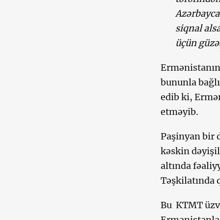
Azərbaycan
siqnal als
üçün güzəş
Ermənistanın 
bununla bağlı
edib ki, Ermən
etməyib.
Paşinyan bir 
kəskin dəyiş
altında fəali
Təşkilatında 
Bu KTMT üzvü 
Ermənistanla