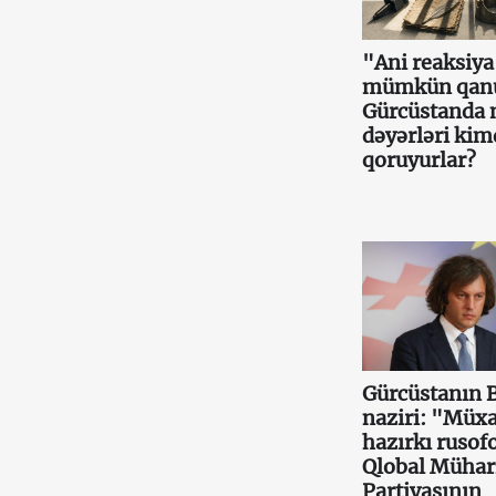
"Ani reaksiy
mümkün qan
Gürcüstanda m
dəyərləri ki
qoruyurlar?
Gürcüstanın 
naziri: "Müxa
hazırkı rusof
Qlobal Mühar
Partiyasının