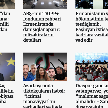
a"dan
ABŞ-nin TRIPP+
Ermənistanın y
una:
fondunun rəhbəri
hökumətinin tə
illi
Ermənistanda
təsdiqlənib,
mdən
danışıqlar aparır:
Paşinyan ixtisa
müzakirələrin
kadrlara vəzifə
detalları
vəd edir
Baş
Azərbaycanda
Diaspor gənclə
lifətin
tiktokçuların həbsi:
vətənpərvər, y
obiyası
“ictimai
“məlumat əsgə
ibə
mənəviyyat”ın
olmalıdır - Zən
sərhədləri və ifadə
düşərgəsinin