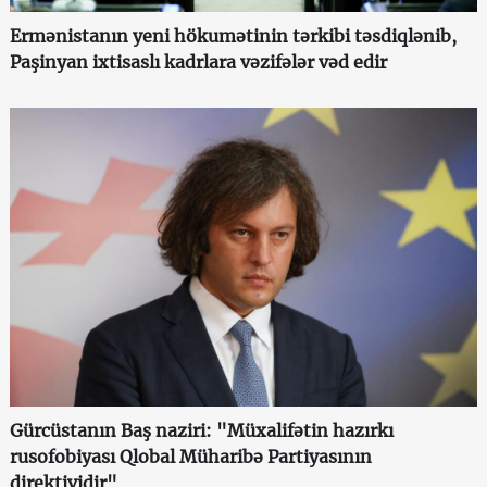
Ermənistanın yeni hökumətinin tərkibi təsdiqlənib,
Paşinyan ixtisaslı kadrlara vəzifələr vəd edir
Gürcüstanın Baş naziri: "Müxalifətin hazırkı
rusofobiyası Qlobal Müharibə Partiyasının
direktividir"