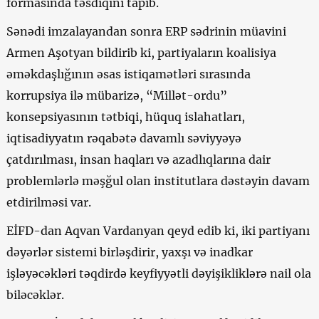
formasında təsdiqini tapıb.
Sənədi imzalayandan sonra ERP sədrinin müavini
Armen Aşotyan bildirib ki, partiyaların koalisiya
əməkdaşlığının əsas istiqamətləri sırasında
korrupsiya ilə mübarizə, “Millət-ordu”
konsepsiyasının tətbiqi, hüquq islahatları,
iqtisadiyyatın rəqabətə davamlı səviyyəyə
çatdırılması, insan haqları və azadlıqlarına dair
problemlərlə məşğul olan institutlara dəstəyin davam
etdirilməsi var.
EİFD-dan Aqvan Vardanyan qeyd edib ki, iki partiyanı
dəyərlər sistemi birləşdirir, yaxşı və inadkar
işləyəcəkləri təqdirdə keyfiyyətli dəyişikliklərə nail ola
biləcəklər.