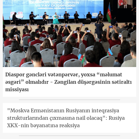
Diaspor gəncləri vətənpərvər, yoxsa “məlumat
əsgəri” olmalıdır - Zəngilan düşərgəsinin sətiraltı
missiyası
"Moskva Ermənistanın Rusiyanın inteqrasiya
strukturlarından çıxmasına nail olacaq": Rusiya
XKX-nin bəyanatına reaksiya