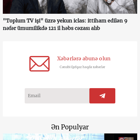
"Toplum TV işi" üzrə yekun iclas: ittiham edilən 9
nəfər ümumilikdə 121 il həbs cəzası alıb
Xəbərlərə abunə olun
Cənubi Qafqaz haqda xəbərlər
Ən Populyar