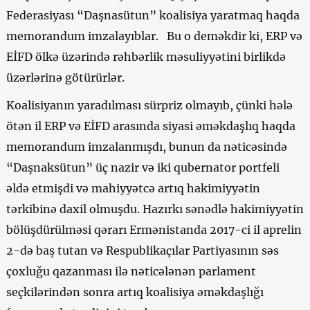
Federasiyası “Daşnasütun” koalisiya yaratmaq haqda
memorandum imzalayıblar. Bu o deməkdir ki, ERP və
EİFD ölkə üzərində rəhbərlik məsuliyyətini birlikdə
üzərlərinə götürürlər.
Koalisiyanın yaradılması sürpriz olmayıb, çünki hələ
ötən il ERP və EİFD arasında siyasi əməkdaşlıq haqda
memorandum imzalanmışdı, bunun da nəticəsində
“Daşnaksütun” üç nazir və iki qubernator portfeli
əldə etmişdi və mahiyyətcə artıq hakimiyyətin
tərkibinə daxil olmuşdu. Hazırkı sənədlə hakimiyyətin
bölüşdürülməsi qərarı Ermənistanda 2017-ci il aprelin
2-də baş tutan və Respublikaçılar Partiyasının səs
çoxluğu qazanması ilə nəticələnən parlament
seçkilərindən sonra artıq koalisiya əməkdaşlığı