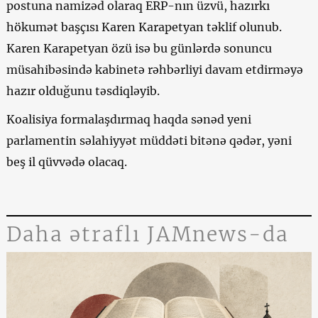
postuna namizəd olaraq ERP-nın üzvü, hazırkı
hökumət başçısı Karen Karapetyan təklif olunub.
Karen Karapetyan özü isə bu günlərdə sonuncu
müsahibəsində kabinetə rəhbərliyi davam etdirməyə
hazır olduğunu təsdiqləyib.
Koalisiya formalaşdırmaq haqda sənəd yeni
parlamentin səlahiyyət müddəti bitənə qədər, yəni
beş il qüvvədə olacaq.
Daha ətraflı JAMnews-da