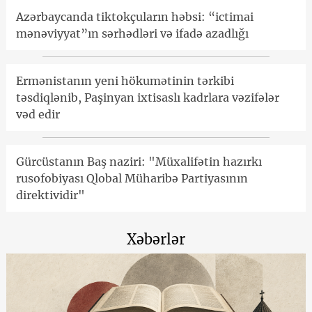
Azərbaycanda tiktokçuların həbsi: “ictimai
mənəviyyat”ın sərhədləri və ifadə azadlığı
Ermənistanın yeni hökumətinin tərkibi
təsdiqlənib, Paşinyan ixtisaslı kadrlara vəzifələr
vəd edir
Gürcüstanın Baş naziri: "Müxalifətin hazırkı
rusofobiyası Qlobal Müharibə Partiyasının
direktividir"
Xəbərlər