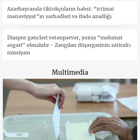
Azərbaycanda tiktokçuların həbsi: “ictimai
mənəviyyat”ın sərhədləri və ifadə azadlığı
Diaspor gəncləri vətənpərvər, yoxsa “məlumat
əsgəri” olmalıdır - Zəngilan düşərgəsinin sətiraltı
missiyası
Multimedia