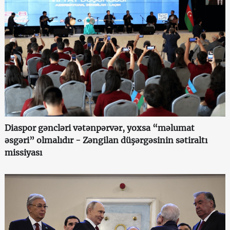
Diaspor gəncləri vətənpərvər, yoxsa “məlumat
əsgəri” olmalıdır - Zəngilan düşərgəsinin sətiraltı
missiyası