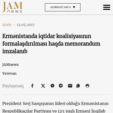
AZƏRBAYCANCA
Arxiv
-
12.05.2017
Ermənistanda iqtidar koalisiyasının
formalaşdırılması haqda memorandum
imzalanıb
JAMnews
Yerevan
Paylaşmaq
Prezident Serj Sarqsyanın lideri olduğu Ermənistanın
Respublikaçılar Partiyası və 125 yaşlı Erməni İnqilab