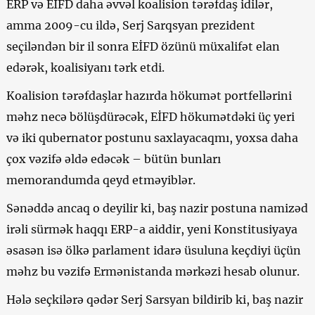
ERP və EİFD daha əvvəl koalision tərəfdaş idilər,
amma 2009-cu ildə, Serj Sarqsyan prezident
seçiləndən bir il sonra EİFD özünü müxalifət elan
edərək, koalisiyanı tərk etdi.
Koalision tərəfdaşlar hazırda hökumət portfellərini
məhz necə bölüşdürəcək, EİFD hökumətdəki üç yeri
və iki qubernator postunu saxlayacaqmı, yoxsa daha
çox vəzifə əldə edəcək – bütün bunları
memorandumda qeyd etməyiblər.
Sənəddə ancaq o deyilir ki, baş nazir postuna namizəd
irəli sürmək haqqı ERP-a aiddir, yeni Konstitusiyaya
əsasən isə ölkə parlament idarə üsuluna keçdiyi üçün
məhz bu vəzifə Ermənistanda mərkəzi hesab olunur.
Hələ seçkilərə qədər Serj Sarsyan bildirib ki, baş nazir