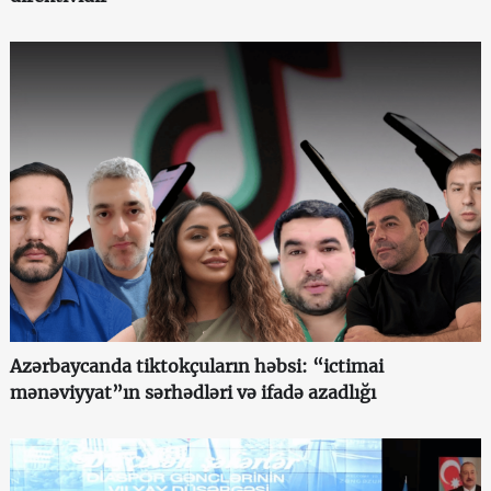
Azərbaycanda tiktokçuların həbsi: “ictimai
mənəviyyat”ın sərhədləri və ifadə azadlığı