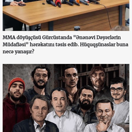
MMA döyüşçüsü Gürcüstanda "Ənənəvi Dəyərlərin
Müdafiəsi" hərəkatını təsis edib. Hüquqşünaslar buna
necə yanaşır?