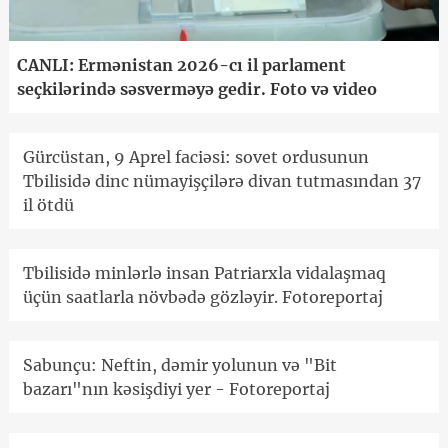
CANLI: Ermənistan 2026-cı il parlament
seçkilərində səsverməyə gedir. Foto və video
Gürcüstan, 9 Aprel faciəsi: sovet ordusunun
Tbilisidə dinc nümayişçilərə divan tutmasından 37
il ötdü
Tbilisidə minlərlə insan Patriarxla vidalaşmaq
üçün saatlarla növbədə gözləyir. Fotoreportaj
Sabunçu: Neftin, dəmir yolunun və "Bit
bazarı"nın kəsişdiyi yer - Fotoreportaj