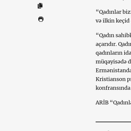
“Qadınlar biz
və ilkin keçid
“Qadın sahibk
açarıdır. Qadı
qadınların idar
müqayisədə da
Ermənistanda
Kristianson 
konfransında 
ARİB “Qadınla