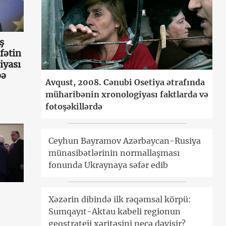
ş
fətin
iyası
bə
Avqust, 2008. Cənubi Osetiya ətrafında
müharibənin xronologiyası faktlarda və
fotoşəkillərdə
Ceyhun Bayramov Azərbaycan-Rusiya
münasibətlərinin normallaşması
fonunda Ukraynaya səfər edib
Xəzərin dibində ilk rəqəmsal körpü:
Sumqayıt-Aktau kabeli regionun
geostrateji xəritəsini necə dəyişir?