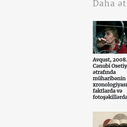
Daha ə
Avqust, 2008.
Cənubi Oseti
ətrafında
müharibənin
xronologiyas
faktlarda və
fotoşəkillərd