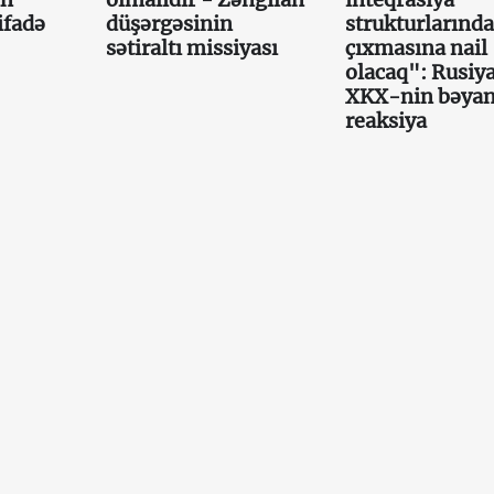
ifadə
düşərgəsinin
strukturlarınd
sətiraltı missiyası
çıxmasına nail
olacaq": Rusiy
XKX-nin bəyan
reaksiya