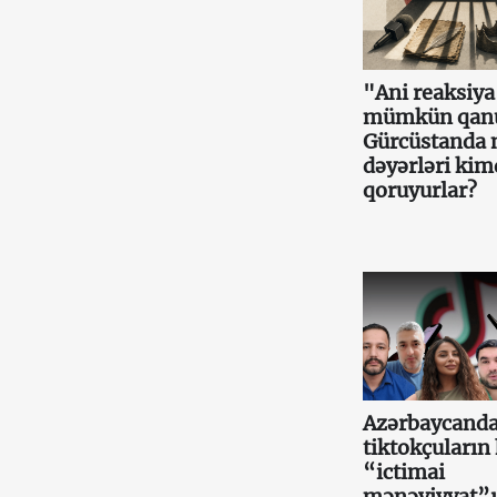
"Ani reaksiy
mümkün qan
Gürcüstanda m
dəyərləri ki
qoruyurlar?
Azərbaycand
tiktokçuların 
“ictimai
mənəviyyat”