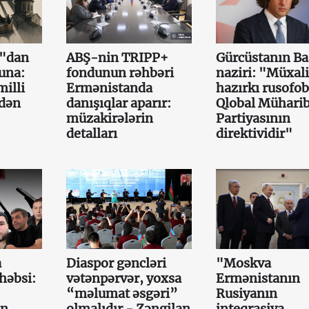
a"dan
ABŞ-nin TRIPP+
Gürcüstanın Ba
una:
fondunun rəhbəri
naziri: "Müxali
illi
Ermənistanda
hazırkı rusofob
mdən
danışıqlar aparır:
Qlobal Mühari
müzakirələrin
Partiyasının
detalları
direktividir"
a
Diaspor gəncləri
"Moskva
həbsi:
vətənpərvər, yoxsa
Ermənistanın
“məlumat əsgəri”
Rusiyanın
ın
olmalıdır - Zəngilan
inteqrasiya