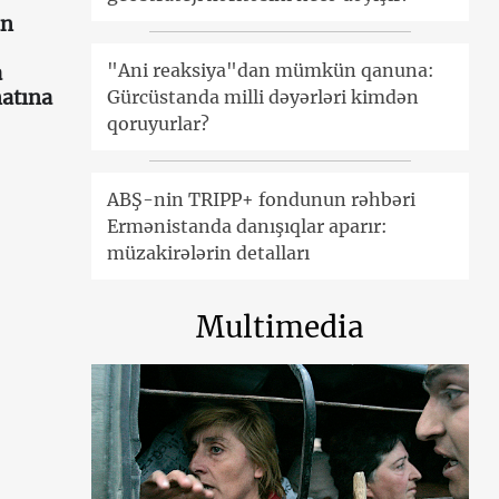
an
"Ani reaksiya"dan mümkün qanuna:
a
atına
Gürcüstanda milli dəyərləri kimdən
qoruyurlar?
ABŞ-nin TRIPP+ fondunun rəhbəri
Ermənistanda danışıqlar aparır:
müzakirələrin detalları
Multimedia