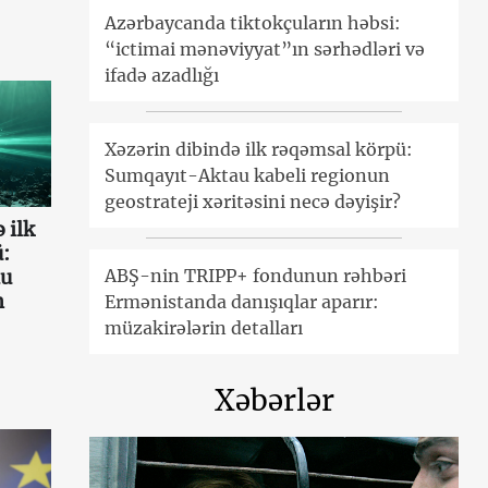
Azərbaycanda tiktokçuların həbsi:
“ictimai mənəviyyat”ın sərhədləri və
ifadə azadlığı
Xəzərin dibində ilk rəqəmsal körpü:
Sumqayıt-Aktau kabeli regionun
geostrateji xəritəsini necə dəyişir?
 ilk
:
ABŞ-nin TRIPP+ fondunun rəhbəri
au
n
Ermənistanda danışıqlar aparır:
müzakirələrin detalları
Xəbərlər