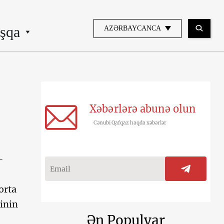
şqa
AZƏRBAYCANCA
Xəbərlərə abunə olun
Cənubi Qafqaz haqda xəbərlər
–
orta
çinin
Ən Populyar