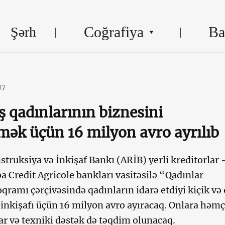
Coğrafiya
Ba
Şərh
17
ş qadınlarının biznesini
mək üçün 16 milyon avro ayrılıb
truksiya və İnkişaf Bankı (ARİB) yerli kreditorlar 
a Credit Agricole bankları vasitəsilə “Qadınlar
qramı çərçivəsində qadınların idarə etdiyi kiçik və 
 inkişafı üçün 16 milyon avro ayıracaq. Onlara həm
ar və texniki dəstək də təqdim olunacaq.