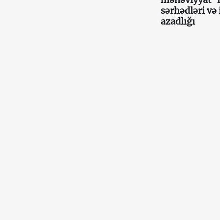
sərhədləri və 
azadlığı