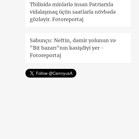
Tbilisidə minlərlə insan Patriarxla
vidalaşmaq üçün saatlarla növbədə
gözləyir. Fotoreportaj
Sabunçu: Neftin, dəmir yolunun və
"Bit bazarı"nın kəsişdiyi yer -
Fotoreportaj