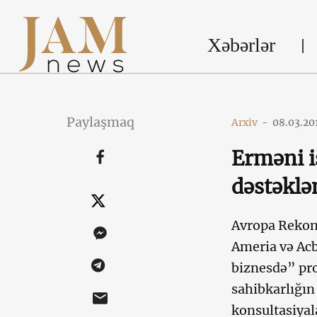
Xəbərlər
Paylaşmaq
Arxiv
-
08.03.20
Erməni i
dəstəklə
Avropa Rekons
Ameria və Acb
biznesdə” pro
sahibkarlığın
konsultasiyal