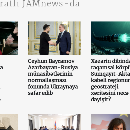
traflı JAMnews-da
Ceyhun Bayramov
Xəzərin dibində
ya
Azərbaycan-Rusiya
rəqəmsal körpü
münasibətlərinin
Sumqayıt-Akt
normallaşması
kabeli regionu
ı
fonunda Ukraynaya
geostrateji
səfər edib
xəritəsini necə
ə
dəyişir?