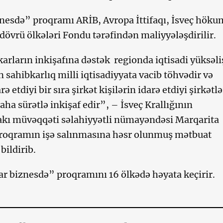
nesdə” proqramı ARİB, Avropa İttifaqı, İsveç höku
 dövrü ölkələri Fondu tərəfindən maliyyələşdirilir.
arların inkişafına dəstək regionda iqtisadi yüksəli
n sahibkarlıq milli iqtisadiyyata vacib töhvədir və
ə etdiyi bir sıra şirkət kişilərin idarə etdiyi şirkətlə
ha sürətlə inkişaf edir”, – İsveç Krallığının
kı müvəqqəti səlahiyyətli nümayəndəsi Marqarita
proqramın işə salınmasına həsr olunmuş mətbuat
bildirib.
r biznesdə” proqramını 16 ölkədə həyata keçirir.