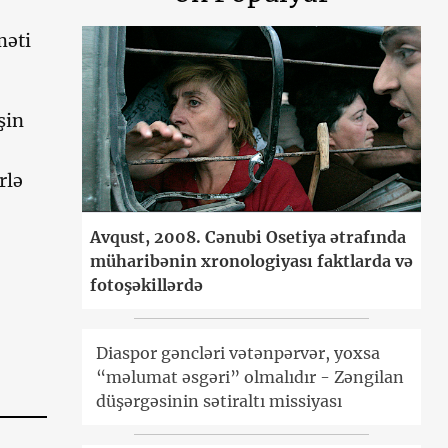
məti
şin
rlə
Avqust, 2008. Cənubi Osetiya ətrafında
müharibənin xronologiyası faktlarda və
fotoşəkillərdə
Diaspor gəncləri vətənpərvər, yoxsa
“məlumat əsgəri” olmalıdır - Zəngilan
düşərgəsinin sətiraltı missiyası