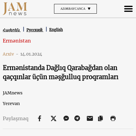
AZƏRBAYCANCA
English
Հայերեն
Русский
Ermənistan
Arxiv
-
14.01.2024
Ermənistanda Dağlıq Qarabağdan olan
qaçqınlar üçün məşğulluq proqramları
JAMnews
Yerevan
Paylaşmaq