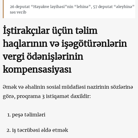
26 deputat “Hayakve layihəsi”nin “lehinə”, 57 deputat “əleyhinə”
səs verib
İştirakçılar üçün təlim
haqlarının və işəgötürənlərin
vergi ödənişlərinin
kompensasiyası
Əmək və əhalinin sosial müdafiəsi nazirinin sözlərinə
görə, proqrama 3 istiqamət daxildir:
peşə təlimləri
iş təcrübəsi əldə etmək