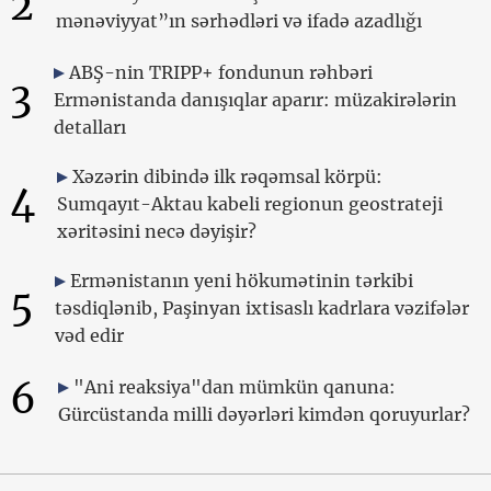
2
mənəviyyat”ın sərhədləri və ifadə azadlığı
ABŞ-nin TRIPP+ fondunun rəhbəri
3
Ermənistanda danışıqlar aparır: müzakirələrin
detalları
Xəzərin dibində ilk rəqəmsal körpü:
4
Sumqayıt-Aktau kabeli regionun geostrateji
xəritəsini necə dəyişir?
Ermənistanın yeni hökumətinin tərkibi
5
təsdiqlənib, Paşinyan ixtisaslı kadrlara vəzifələr
vəd edir
6
"Ani reaksiya"dan mümkün qanuna:
Gürcüstanda milli dəyərləri kimdən qoruyurlar?