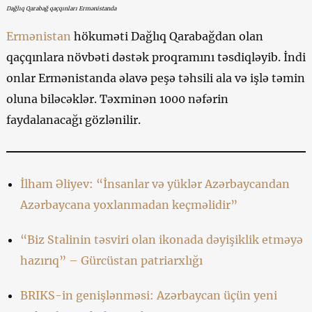
Dağlıq Qarabağ qaçqınları Ermənistanda
Ermənistan
hökuməti Dağlıq Qarabağdan olan
qaçqınlara növbəti dəstək proqramını təsdiqləyib. İndi
onlar Ermənistanda əlavə peşə təhsili ala və işlə təmin
oluna biləcəklər. Təxminən 1000 nəfərin
faydalanacağı gözlənilir.
İlham Əliyev: “İnsanlar və yüklər Azərbaycandan
Azərbaycana yoxlanmadan keçməlidir”
“Biz Stalinin təsviri olan ikonada dəyişiklik etməyə
hazırıq” – Gürcüstan patriarxlığı
BRIKS-in genişlənməsi: Azərbaycan üçün yeni