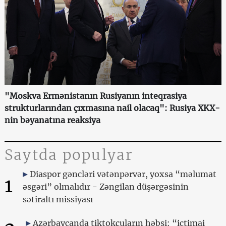
"Moskva Ermənistanın Rusiyanın inteqrasiya
strukturlarından çıxmasına nail olacaq": Rusiya XKX-
nin bəyanatına reaksiya
Saytda populyar
Diaspor gəncləri vətənpərvər, yoxsa “məlumat
1
əsgəri” olmalıdır - Zəngilan düşərgəsinin
sətiraltı missiyası
Azərbaycanda tiktokçuların həbsi: “ictimai