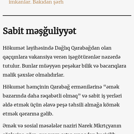
imkanlar. Bakıdan şərh
Sabit məşğuliyyət
Hökumət layihəsində Dağlıq Qarabağdan olan
qaçqınlara vakansiya verən işəgötürənlər nəzərdə
tutulur. Bunlar müəyyən peşəkar bilik və bacarıqlara
malik şəxslər olmalıdırlar.
Hökumət həmçinin Qarabağ ermənilərinə “əmək
bazarında daha rəqabətli olmaq” və sabit iş yerləri
əldə etmək üçün əlavə peşə təhsili almağa kömək
etmək qərarına gəlib.
Əmək və sosial məsələlər naziri Narek Mkrtçyanın