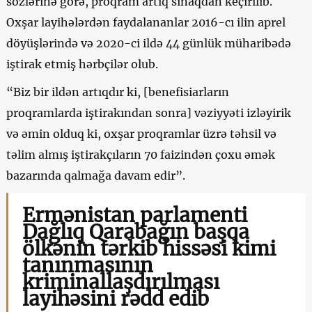
sözlərinə görə, proqram artıq sınaqdan keçirilib.
Oxşar layihələrdən faydalananlar 2016-cı ilin aprel
döyüşlərində və 2020-ci ildə 44 günlük müharibədə
iştirak etmiş hərbçilər olub.
“Biz bir ildən artıqdır ki, [benefisiarların
proqramlarda iştirakından sonra] vəziyyəti izləyirik
və əmin olduq ki, oxşar proqramlar üzrə təhsil və
təlim almış iştirakçıların 70 faizindən çoxu əmək
bazarında qalmağa davam edir”.
Ermənistan parlamenti
Dağlıq Qarabağın başqa
ölkənin tərkib hissəsi kimi
tanınmasının
kriminallaşdırılması
layihəsini rədd edib