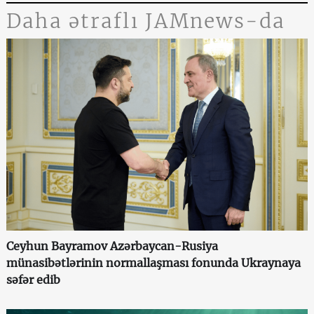
Daha ətraflı JAMnews-da
Ceyhun Bayramov Azərbaycan-Rusiya
münasibətlərinin normallaşması fonunda Ukraynaya
səfər edib