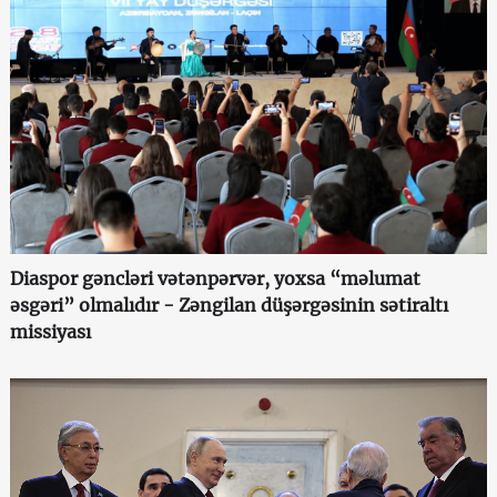
Diaspor gəncləri vətənpərvər, yoxsa “məlumat
əsgəri” olmalıdır - Zəngilan düşərgəsinin sətiraltı
missiyası