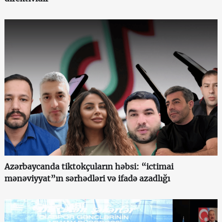
Azərbaycanda tiktokçuların həbsi: “ictimai
mənəviyyat”ın sərhədləri və ifadə azadlığı