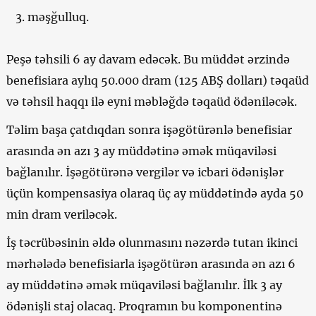
məşğulluq.
Peşə təhsili 6 ay davam edəcək. Bu müddət ərzində
benefisiara aylıq 50.000 dram (125 ABŞ dolları) təqaüd
və təhsil haqqı ilə eyni məbləğdə təqaüd ödəniləcək.
Təlim başa çatdıqdan sonra işəgötürənlə benefisiar
arasında ən azı 3 ay müddətinə əmək müqaviləsi
bağlanılır. İşəgötürənə vergilər və icbari ödənişlər
üçün kompensasiya olaraq üç ay müddətində ayda 50
min dram veriləcək.
İş təcrübəsinin əldə olunmasını nəzərdə tutan ikinci
mərhələdə benefisiarla işəgötürən arasında ən azı 6
ay müddətinə əmək müqaviləsi bağlanılır. İlk 3 ay
ödənişli staj olacaq. Proqramın bu komponentinə