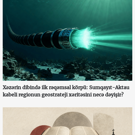
Xəzərin dibində ilk rəqəmsal körpü: Sumqayıt-Aktau
kabeli regionun geostrateji xəritəsini necə dəyişir?