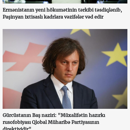
Ermənistanın yeni hökumətinin tərkibi təsdiqlənib,
Paşinyan ixtisaslı kadrlara vəzifələr vəd edir
Gürcüstanın Baş naziri: "Müxalifətin hazırkı
rusofobiyası Qlobal Müharibə Partiyasının
direktividir"