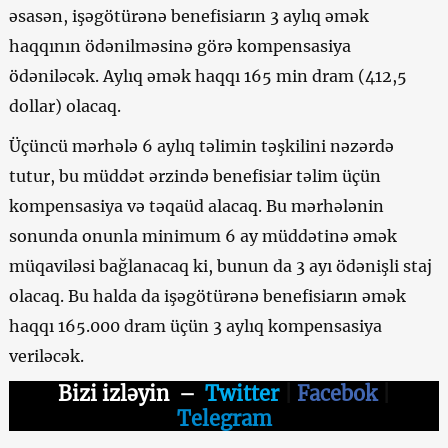
əsasən, işəgötürənə benefisiarın 3 aylıq əmək
haqqının ödənilməsinə görə kompensasiya
ödəniləcək. Aylıq əmək haqqı 165 min dram (412,5
dollar) olacaq.
Üçüncü mərhələ 6 aylıq təlimin təşkilini nəzərdə
tutur, bu müddət ərzində benefisiar təlim üçün
kompensasiya və təqaüd alacaq. Bu mərhələnin
sonunda onunla minimum 6 ay müddətinə əmək
müqaviləsi bağlanacaq ki, bunun da 3 ayı ödənişli staj
olacaq. Bu halda da işəgötürənə benefisiarın əmək
haqqı 165.000 dram üçün 3 aylıq kompensasiya
veriləcək.
Bizi izləyin
–
Twitter
|
Facebok
|
Telegram