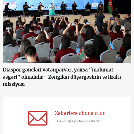
Diaspor gəncləri vətənpərvər, yoxsa “məlumat
əsgəri” olmalıdır - Zəngilan düşərgəsinin sətiraltı
missiyası
Xəbərlərə abunə olun
Cənubi Qafqaz haqda xəbərlər