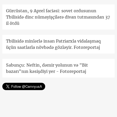
Gürcüstan, 9 Aprel faciəsi: sovet ordusunun
Tbilisidə dinc nümayişçilərə divan tutmasından 37
il ötdü
Tbilisidə minlərlə insan Patriarxla vidalaşmaq
üçün saatlarla növbədə gözləyir. Fotoreportaj
Sabunçu: Neftin, dəmir yolunun və "Bit
bazarı"nın kəsişdiyi yer - Fotoreportaj