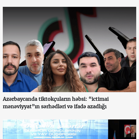
Azərbaycanda tiktokçuların həbsi: “ictimai
mənəviyyat”ın sərhədləri və ifadə azadlığı