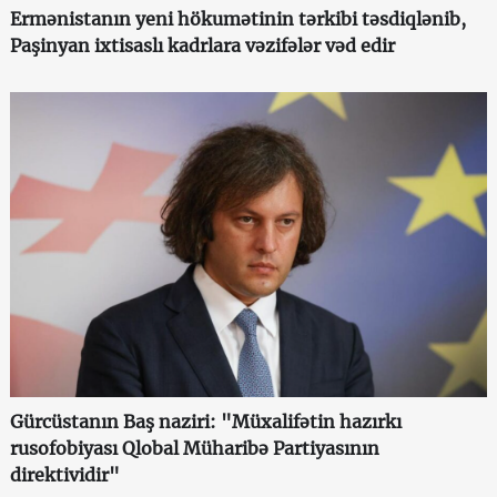
Ermənistanın yeni hökumətinin tərkibi təsdiqlənib,
Paşinyan ixtisaslı kadrlara vəzifələr vəd edir
Gürcüstanın Baş naziri: "Müxalifətin hazırkı
rusofobiyası Qlobal Müharibə Partiyasının
direktividir"