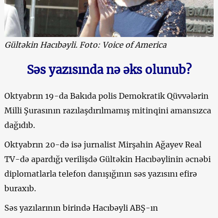
Gültəkin Hacıbəyli. Foto: Voice of America
Səs yazısında nə əks olunub?
Oktyabrın 19-da Bakıda polis Demokratik Qüvvələrin
Milli Şurasının razılaşdırılmamış mitinqini amansızca
dağıdıb.
Oktyabrın 20-də isə jurnalist Mirşahin Ağayev Real
TV-də apardığı verilişdə Gültəkin Hacıbəylinin əcnəbi
diplomatlarla telefon danışığının səs yazısını efirə
buraxıb.
Səs yazılarının birində Hacıbəyli ABŞ-ın