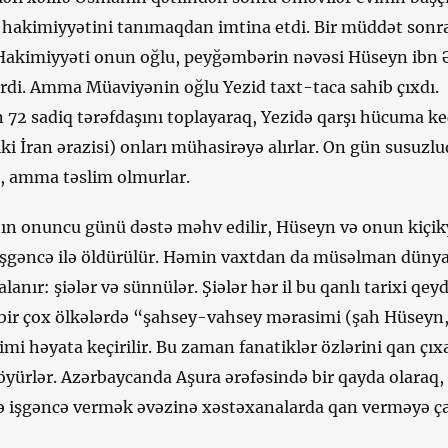
 hakimiyyətini tanımaqdan imtina etdi. Bir müddət sonra
. Hakimiyyəti onun oğlu, peyğəmbərin nəvəsi Hüseyn ibn Ə
irdi. Amma Müaviyənin oğlu Yezid taxt-taca sahib çıxdı.
72 sadiq tərəfdaşını toplayaraq, Yezidə qarşı hücuma keç
ki İran ərazisi) onları mühasirəyə alırlar. On gün susuzl
r, amma təslim olmurlar.
n onuncu günü dəstə məhv edilir, Hüseyn və onun kiçik
 işgəncə ilə öldürülür. Həmin vaxtdan da müsəlman dünyas
anır: şiələr və sünnülər. Şiələr hər il bu qanlı tarixi qey
ə bir çox ölkələrdə “şahsey-vahsey mərasimi (şah Hüseyn
i həyata keçirilir. Bu zaman fanatiklər özlərini qan çıx
öyürlər. Azərbaycanda Aşura ərəfəsində bir qayda olaraq,
ə işgəncə vermək əvəzinə xəstəxanalarda qan verməyə çağ