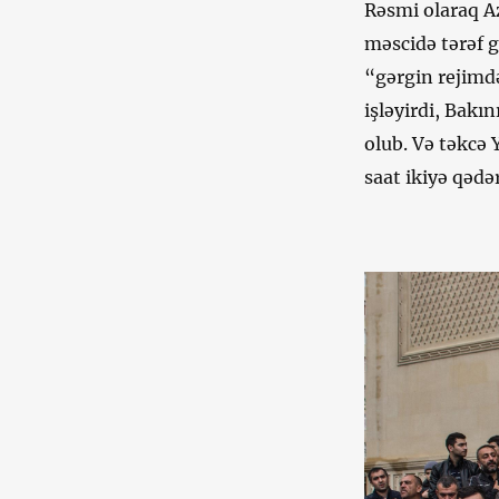
Rəsmi olaraq A
məscidə tərəf 
“gərgin rejimd
işləyirdi, Bakı
olub. Və təkcə
saat ikiyə qədər