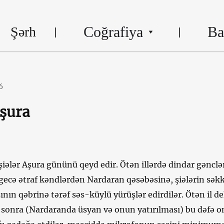
Coğrafiya
Ba
Şərh
6
şura
iələr Aşura gününü qeyd edir. Ötən illərdə dindar gənclə
gecə ətraf kəndlərdən Nardaran qəsəbəsinə, şiələrin səkk
nın qəbrinə tərəf səs-küylü yürüşlər edirdilər. Ötən il d
 sonra (Nardaranda üsyan və onun yatırılması) bu dəfə o