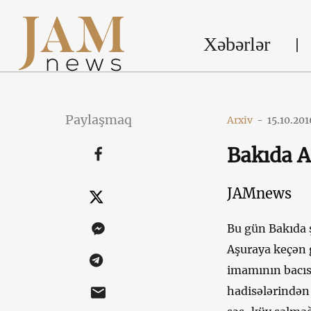
Xəbərlər
Paylaşmaq
Arxiv
-
15.10.201
Bakıda А
JAMnews
Bu gün Bakıda ş
Aşuraya keçən 
imamının bacısı
hadisələrindən