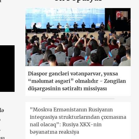
a
Diaspor gəncləri vətənpərvər, yoxsa
“məlumat əsgəri” olmalıdır - Zəngilan
düşərgəsinin sətiraltı missiyası
"Moskva Ermənistanın Rusiyanın
lə
inteqrasiya strukturlarından çıxmasına
ə
nail olacaq": Rusiya XKX-nin
.
bəyanatına reaksiya
sı