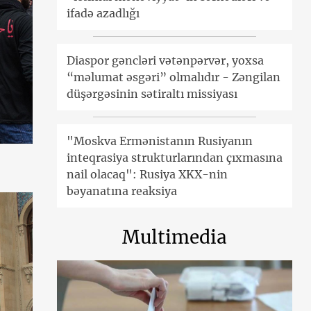
ifadə azadlığı
Diaspor gəncləri vətənpərvər, yoxsa
“məlumat əsgəri” olmalıdır - Zəngilan
düşərgəsinin sətiraltı missiyası
"Moskva Ermənistanın Rusiyanın
inteqrasiya strukturlarından çıxmasına
nail olacaq": Rusiya XKX-nin
bəyanatına reaksiya
Multimedia