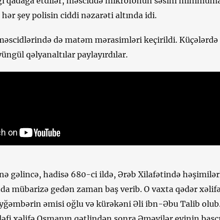
ı qadağa etdilər, məsciddə mikrofonun səsini minimum
 hər şey polisin ciddi nəzarəti altında idi.
məscidlərində də matəm mərasimləri keçirildi. Küçələrdə
üngül qəlyanaltılar paylayırdılar.
nə gəlincə, hadisə 680-ci ildə, Ərəb Xilafətində həşimilər
nda mübarizə gedən zaman baş verib. O vaxta qədər xəlif
mbərin əmisi oğlu və kürəkəni Əli ibn-Əbu Talib olub
fi xəlifə Osmanın qətlindən sonra Əməvilər evinin başçı