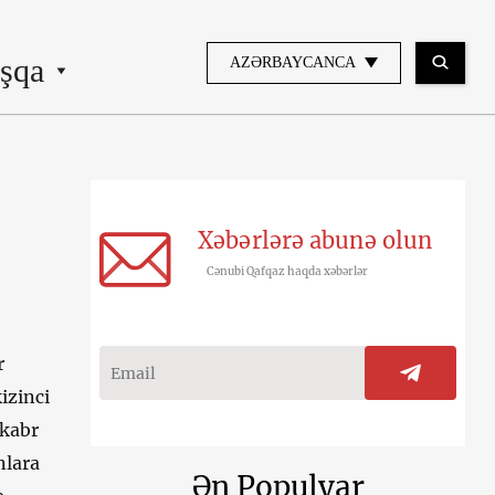
şqa
AZƏRBAYCANCA
Xəbərlərə abunə olun
Cənubi Qafqaz haqda xəbərlər
r
izinci
ekabr
nlara
Ən Populyar