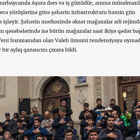
zərbaycanda Aşura dərs və iş günüdür, amma müsəlmanl
gecə yürüşlərinə görə şəhərin infrastrukturu həmin gün
ə işləyir. Şəhərin mərkəzində əksər mağazalar adi rejimd
nın qəsəbələrində isə bütün mağazalar saat ikiyə qədər ba
 Yeni Suraxanıdan olan Valeh ümumi tendensiyaya uymad
 bir aylıq qazancını çıxara bildi.