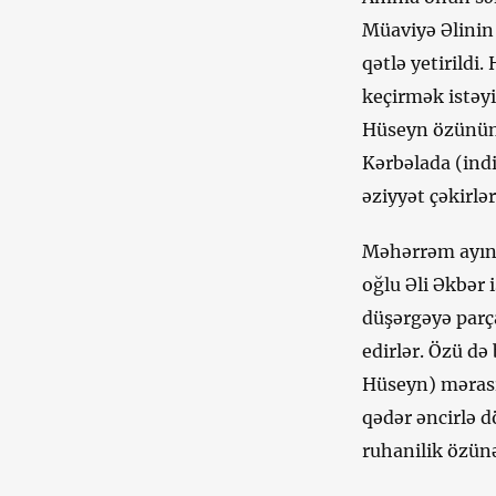
Müaviyə Əlinin
qətlə yetirildi
keçirmək istəy
Hüseyn özünün 
Kərbəlada (indi
əziyyət çəkirlə
Məhərrəm ayını
oğlu Əli Əkbər
düşərgəyə parçal
edirlər. Özü d
Hüseyn) mərasim
qədər əncirlə d
ruhanilik özün