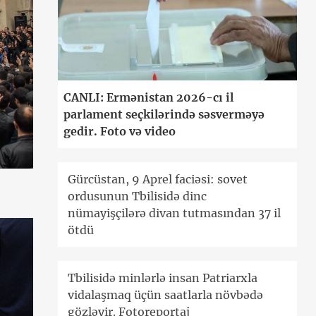
CANLI: Ermənistan 2026-cı il
parlament seçkilərində səsverməyə
gedir. Foto və video
Gürcüstan, 9 Aprel faciəsi: sovet
ordusunun Tbilisidə dinc
nümayişçilərə divan tutmasından 37 il
ötdü
Tbilisidə minlərlə insan Patriarxla
vidalaşmaq üçün saatlarla növbədə
gözləyir. Fotoreportaj