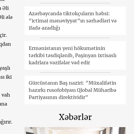
 Əli
Azərbaycanda tiktokçuların həbsi:
li ələ
“ictimai mənəviyyat”ın sərhədləri və
ifadə azadlığı
ir.
uqdan
Ermənistanın yeni hökumətinin
tərkibi təsdiqlənib, Paşinyan ixtisaslı
kadrlara vəzifələr vəd edir
yaşlı
ı iki
Gürcüstanın Baş naziri: "Müxalifətin
d
hazırkı rusofobiyası Qlobal Müharibə
, vah
Partiyasının direktividir"
ana
Xəbərlər
ırır.