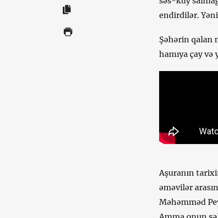
səs-küy salmağ
endirdilər. Yəni
Şəhərin qalan 
hamıya çay və y
Aşuranın tarixi
əməvilər arası
Məhəmməd Peyğə
Amma onun sələ