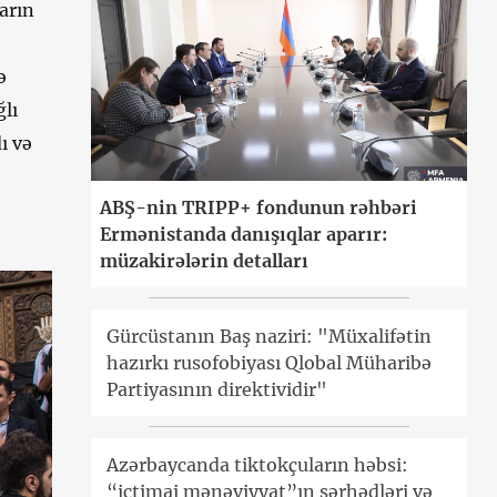
arın
ə
ğlı
ı və
ABŞ-nin TRIPP+ fondunun rəhbəri
Ermənistanda danışıqlar aparır:
müzakirələrin detalları
Gürcüstanın Baş naziri: "Müxalifətin
hazırkı rusofobiyası Qlobal Müharibə
Partiyasının direktividir"
Azərbaycanda tiktokçuların həbsi:
“ictimai mənəviyyat”ın sərhədləri və