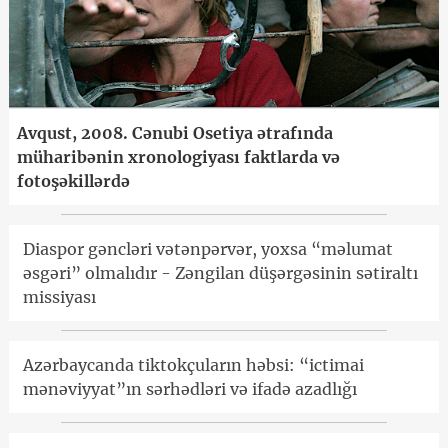
Avqust, 2008. Cənubi Osetiya ətrafında
müharibənin xronologiyası faktlarda və
fotoşəkillərdə
Diaspor gəncləri vətənpərvər, yoxsa “məlumat
əsgəri” olmalıdır - Zəngilan düşərgəsinin sətiraltı
missiyası
Azərbaycanda tiktokçuların həbsi: “ictimai
mənəviyyat”ın sərhədləri və ifadə azadlığı