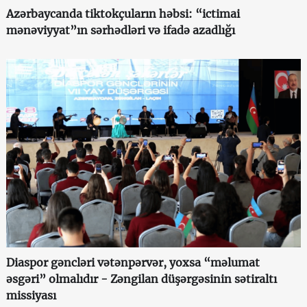
Azərbaycanda tiktokçuların həbsi: “ictimai
mənəviyyat”ın sərhədləri və ifadə azadlığı
Diaspor gəncləri vətənpərvər, yoxsa “məlumat
əsgəri” olmalıdır - Zəngilan düşərgəsinin sətiraltı
missiyası