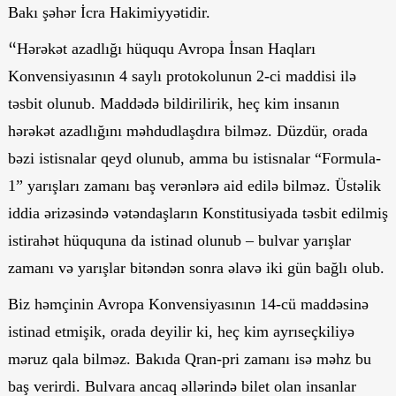
Bakı şəhər İcra Hakimiyyətidir.
“
Hərəkət azadlığı hüququ Avropa İnsan Haqları
Konvensiyasının 4 saylı protokolunun 2-ci maddisi ilə
təsbit olunub. Maddədə bildirilirik, heç kim insanın
hərəkət azadlığını məhdudlaşdıra bilməz. Düzdür, orada
bəzi istisnalar qeyd olunub, amma bu istisnalar “Formula-
1” yarışları zamanı baş verənlərə aid edilə bilməz. Üstəlik
iddia ərizəsində vətəndaşların Konstitusiyada təsbit edilmiş
istirahət hüququna da istinad olunub – bulvar yarışlar
zamanı və yarışlar bitəndən sonra əlavə iki gün bağlı olub.
Biz həmçinin Avropa Konvensiyasının 14-cü maddəsinə
istinad etmişik, orada deyilir ki, heç kim ayrıseçkiliyə
məruz qala bilməz. Bakıda Qran-pri zamanı isə məhz bu
baş verirdi. Bulvara ancaq əllərində bilet olan insanlar