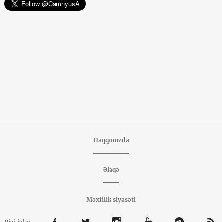
Haqqımızda
Əlaqə
Məxfilik siyasəti
Bizi izlə: