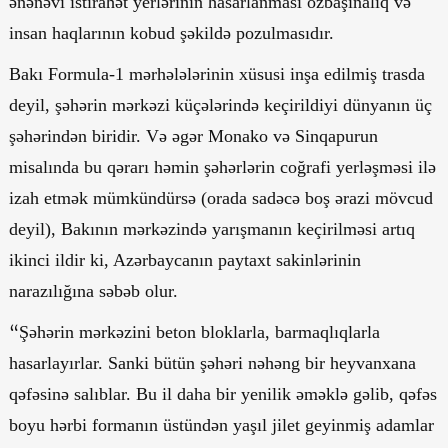
ənənəvi istirahət yerlərinin hasarlanması özbaşınalıq və
insan haqlarının kobud şəkildə pozulmasıdır.
Bakı Formula-1 mərhələlərinin xüsusi inşa edilmiş trasda
deyil, şəhərin mərkəzi küçələrində keçirildiyi dünyanın üç
şəhərindən biridir. Və əgər Monako və Sinqapurun
misalında bu qərarı həmin şəhərlərin coğrafi yerləşməsi ilə
izah etmək mümkündürsə (orada sadəcə boş ərazi mövcud
deyil), Bakının mərkəzində yarışmanın keçirilməsi artıq
ikinci ildir ki, Azərbaycanın paytaxt sakinlərinin
narazılığına səbəb olur.
“
Şəhərin mərkəzini beton bloklarla, barmaqlıqlarla
hasarlayırlar. Sanki bütün şəhəri nəhəng bir heyvanxana
qəfəsinə salıblar. Bu il daha bir yenilik əməklə gəlib, qəfəs
boyu hərbi formanın üstündən yaşıl jilet geyinmiş adamlar