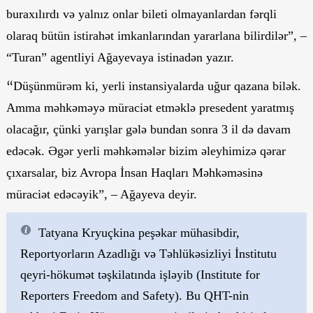
buraxılırdı və yalnız onlar bileti olmayanlardan fərqli
olaraq bütün istirahət imkanlarından yararlana bilirdilər”, –
“Turan” agentliyi Ağayevaya istinadən yazır.
“
Düşünmürəm ki, yerli instansiyalarda uğur qazana bilək.
Amma məhkəməyə müraciət etməklə presedent yaratmış
olacağır, çünki yarışlar gələ bundan sonra 3 il də davam
edəcək. Əgər yerli məhkəmələr bizim əleyhimizə qərar
çıxarsalar, biz Avropa İnsan Haqları Məhkəməsinə
müraciət edəcəyik”, – Ağayeva deyir.
Tatyana Kryuçkina peşəkar mühasibdir,
Reportyorların Azadlığı və Təhlükəsizliyi İnstitutu
qeyri-hökumət təşkilatında işləyib (Institute for
Reporters Freedom and Safety). Bu QHT-nin