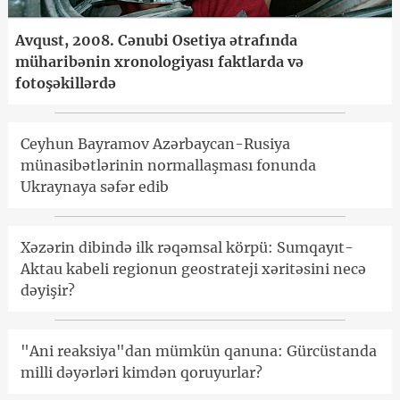
Avqust, 2008. Cənubi Osetiya ətrafında
müharibənin xronologiyası faktlarda və
fotoşəkillərdə
Ceyhun Bayramov Azərbaycan-Rusiya
münasibətlərinin normallaşması fonunda
Ukraynaya səfər edib
Xəzərin dibində ilk rəqəmsal körpü: Sumqayıt-
Aktau kabeli regionun geostrateji xəritəsini necə
dəyişir?
"Ani reaksiya"dan mümkün qanuna: Gürcüstanda
milli dəyərləri kimdən qoruyurlar?