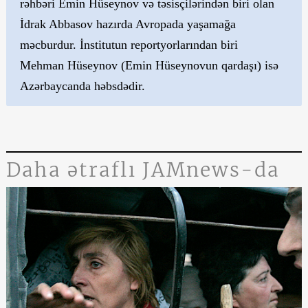
rəhbəri Emin Hüseynov və təsisçilərindən biri olan
İdrak Abbasov hazırda Avropada yaşamağa
məcburdur. İnstitutun reportyorlarından biri
Mehman Hüseynov (Emin Hüseynovun qardaşı) isə
Azərbaycanda həbsdədir.
Daha ətraflı JAMnews-da