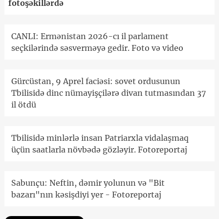
fotoşəkillərdə
CANLI: Ermənistan 2026-cı il parlament
seçkilərində səsverməyə gedir. Foto və video
Gürcüstan, 9 Aprel faciəsi: sovet ordusunun
Tbilisidə dinc nümayişçilərə divan tutmasından 37
il ötdü
Tbilisidə minlərlə insan Patriarxla vidalaşmaq
üçün saatlarla növbədə gözləyir. Fotoreportaj
Sabunçu: Neftin, dəmir yolunun və "Bit
bazarı"nın kəsişdiyi yer - Fotoreportaj