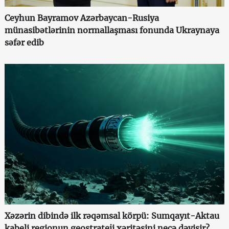
Ceyhun Bayramov Azərbaycan-Rusiya
münasibətlərinin normallaşması fonunda Ukraynaya
səfər edib
Xəzərin dibində ilk rəqəmsal körpü: Sumqayıt-Aktau
kabeli regionun geostrateji xəritəsini necə dəyişir?