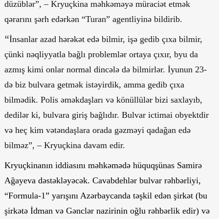
düzüblər”, – Kryuçkina məhkəməyə müraciət etmək
qərarını şərh edərkən “Turan” agentliyinə bildirib.
“
İnsanlar azad hərəkət edə bilmir, işə gedib çıxa bilmir,
çünki nəqliyyatla bağlı problemlər ortaya çıxır, byu da
azmış kimi onlar normal dincələ də bilmirlər. İyunun 23-
də biz bulvara getmək istəyirdik, amma gedib çıxa
bilmədik. Polis əməkdaşları və könüllülər bizi saxlayıb,
dedilər ki, bulvara giriş bağlıdır. Bulvar ictimai obyektdir
və heç kim vətəndaşlara orada gəzməyi qadağan edə
bilməz”, – Kryuçkina davam edir.
Kryuçkinanın iddiasını məhkəmədə hüquqşünas Samirə
Ağayeva dəstəkləyəcək. Cavabdehlər bulvar rəhbərliyi,
“Formula-1” yarışını Azərbaycanda təşkil edən şirkət (bu
şirkətə İdman və Gənclər nazirinin oğlu rəhbərlik edir) və