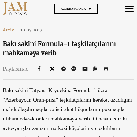
AZƏRBAYCANCA
Arxiv
-
10.07.2017
Bakı sakini Formula-1 təşkilatçılarını
məhkəməyə verib
Paylaşmaq
Bakı sakini Tatyana Kryuçkina Formula-1 üzrə
“Azərbaycan Qran-prisi” təşkilatçılarını hərəkət azadlığını
məhdudlaşdırmaqda və istirahət hüquqlarını pozmaqda
ittiham edərək onları məhkəməyə verib. O hesab edir ki,
avto-yarışlar zamanı mərkəzi küçələrin və bakılıların