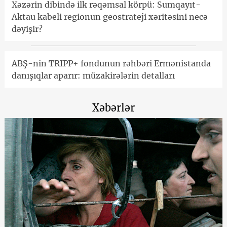
Xəzərin dibində ilk rəqəmsal körpü: Sumqayıt-
Aktau kabeli regionun geostrateji xəritəsini necə
dəyişir?
ABŞ-nin TRIPP+ fondunun rəhbəri Ermənistanda
danışıqlar aparır: müzakirələrin detalları
Xəbərlər