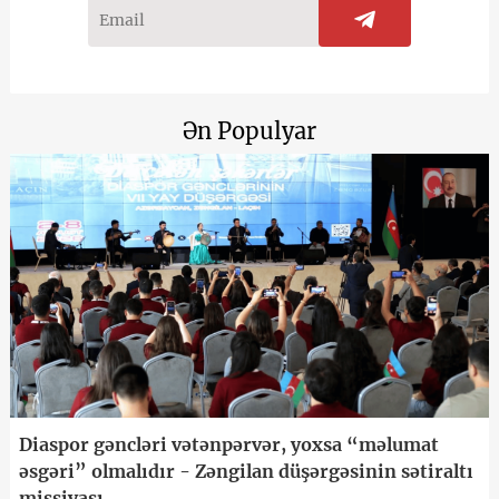
Ən Populyar
Diaspor gəncləri vətənpərvər, yoxsa “məlumat
əsgəri” olmalıdır - Zəngilan düşərgəsinin sətiraltı
missiyası