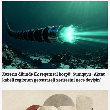
Xəzərin dibində ilk rəqəmsal körpü: Sumqayıt-Aktau
kabeli regionun geostrateji xəritəsini necə dəyişir?