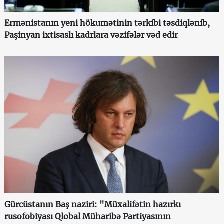
Ermənistanın yeni hökumətinin tərkibi təsdiqlənib,
Paşinyan ixtisaslı kadrlara vəzifələr vəd edir
Gürcüstanın Baş naziri: "Müxalifətin hazırkı
rusofobiyası Qlobal Müharibə Partiyasının