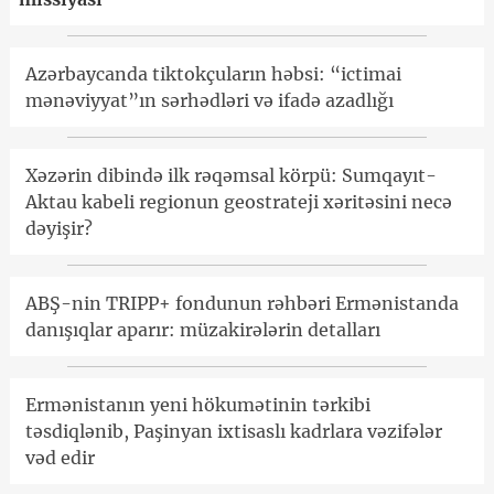
Azərbaycanda tiktokçuların həbsi: “ictimai
mənəviyyat”ın sərhədləri və ifadə azadlığı
Xəzərin dibində ilk rəqəmsal körpü: Sumqayıt-
Aktau kabeli regionun geostrateji xəritəsini necə
dəyişir?
ABŞ-nin TRIPP+ fondunun rəhbəri Ermənistanda
danışıqlar aparır: müzakirələrin detalları
Ermənistanın yeni hökumətinin tərkibi
təsdiqlənib, Paşinyan ixtisaslı kadrlara vəzifələr
vəd edir