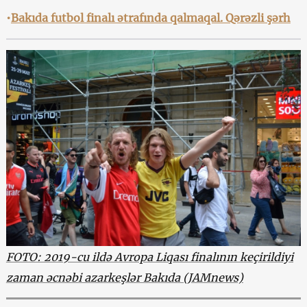
•
Bakıda futbol finalı ətrafında qalmaqal. Qərəzli şərh
FOTO: 2019-cu ildə Avropa Liqası finalının keçirildiyi
zaman əcnəbi azarkeşlər Bakıda (JAMnews)