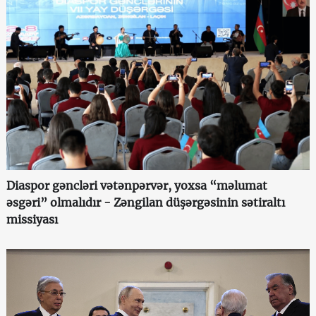
Diaspor gəncləri vətənpərvər, yoxsa “məlumat
əsgəri” olmalıdır - Zəngilan düşərgəsinin sətiraltı
missiyası