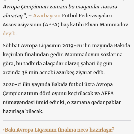
Avropa Çempionatı zamanı bu məqamlar nəzərə
alınacaq”
, –
Azərbaycan
Futbol Federasiyaları
Assosiasiyasının (AFFA) baş katibi Elxan Məmmədov
deyib.
Söhbət Avropa Liqasının 2019-cu ilin mayında Bakıda
keçirilən finalından gedir. Məmmədovun sözlərinə
görə, bu tədbirlə əlaqədar olaraq şəhəri üç gün
ərzində 38 min əcnəbi azarkeş ziyarət edib.
2020-ci ilin yayında Bakıda futbol üzrə Avropa
Çempionatının dörd oyunu keçiriləcək və AFFA
nümayəndəsi ümid edir ki, o zamana qədər pablar
hazırlaşa biləcək.
•
Bakı Avropa Liqasının finalına necə hazırlaşır?