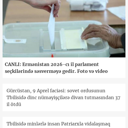
CANLI: Ermənistan 2026-cı il parlament
seçkilərində səsverməyə gedir. Foto və video
Gürcüstan, 9 Aprel faciəsi: sovet ordusunun
Tbilisidə dinc nümayişçilərə divan tutmasından 37
il ötdü
Tbilisidə minlərlə insan Patriarxla vidalaşmaq