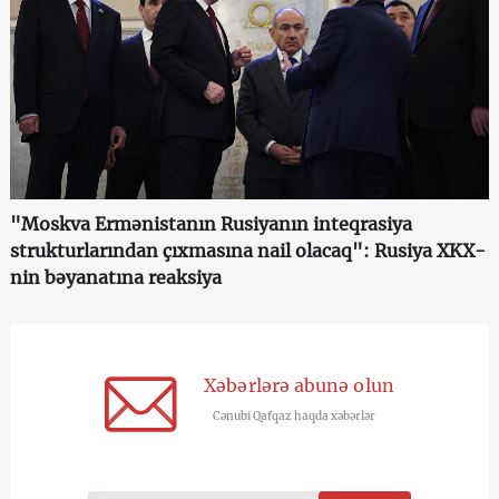
"Moskva Ermənistanın Rusiyanın inteqrasiya
strukturlarından çıxmasına nail olacaq": Rusiya XKX-
nin bəyanatına reaksiya
Xəbərlərə abunə olun
Cənubi Qafqaz haqda xəbərlər