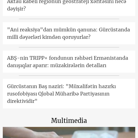
Aktau kabeli regionun geostrateji xəritəsini necə
dəyişir?
"Ani reaksiya"dan mümkün qanuna: Gürcüstanda
milli dəyərləri kimdən qoruyurlar?
ABŞ-nin TRIPP+ fondunun rəhbəri Ermənistanda
danışıqlar aparır: müzakirələrin detalları
Gürcüstanın Baş naziri: "Müxalifətin hazırkı
rusofobiyası Qlobal Müharibə Partiyasının
direktividir"
Multimedia