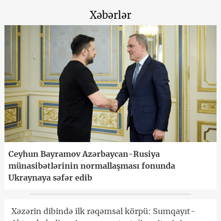
Xəbərlər
Ceyhun Bayramov Azərbaycan-Rusiya
münasibətlərinin normallaşması fonunda
Ukraynaya səfər edib
Xəzərin dibində ilk rəqəmsal körpü: Sumqayıt-