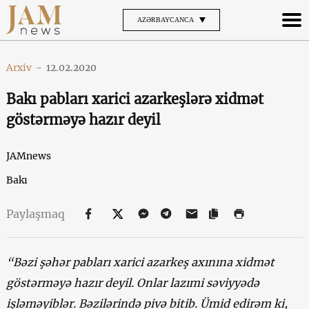
AZƏRBAYCANCA
Arxiv
-
12.02.2020
Bakı pabları xarici azarkeşlərə xidmət
göstərməyə hazır deyil
JAMnews
Bakı
Paylaşmaq
“Bəzi şəhər pabları xarici azarkeş axınına xidmət
göstərməyə hazır deyil. Onlar lazımi səviyyədə
işləməyiblər. Bəzilərində pivə bitib. Ümid edirəm ki,