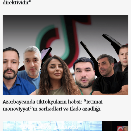
direktividir"
Azərbaycanda tiktokçuların həbsi: “ictimai
mənəviyyat”ın sərhədləri və ifadə azadlığı