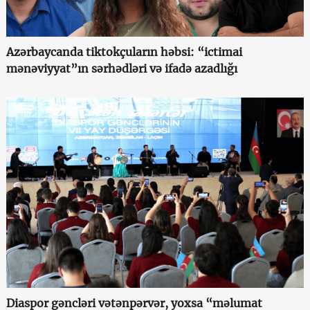
Azərbaycanda tiktokçuların həbsi: “ictimai
mənəviyyat”ın sərhədləri və ifadə azadlığı
Diaspor gəncləri vətənpərvər, yoxsa “məlumat