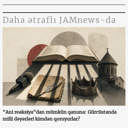
Daha ətraflı JAMnews-da
"Ani reaksiya"dan mümkün qanuna: Gürcüstanda
milli dəyərləri kimdən qoruyurlar?