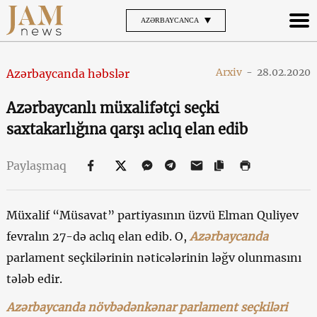
AZƏRBAYCANCA
Arxiv
-
28.02.2020
Azərbaycanda həbslər
Azərbaycanlı müxalifətçi seçki
saxtakarlığına qarşı aclıq elan edib
Paylaşmaq
Müxalif “Müsavat” partiyasının üzvü Elman Quliyev
fevralın 27-də aclıq elan edib. O,
Azərbaycanda
parlament seçkilərinin nəticələrinin ləğv olunmasını
tələb edir.
Azərbaycanda növbədənkənar parlament seçkiləri