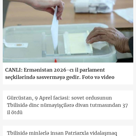
CANLI: Ermənistan 2026-cı il parlament
seçkilərində səsverməyə gedir. Foto və video
Gürcüstan, 9 Aprel faciəsi: sovet ordusunun
Tbilisidə dinc nümayişçilərə divan tutmasından 37
il ötdü
Tbilisidə minlərlə insan Patriarxla vidalaşmaq