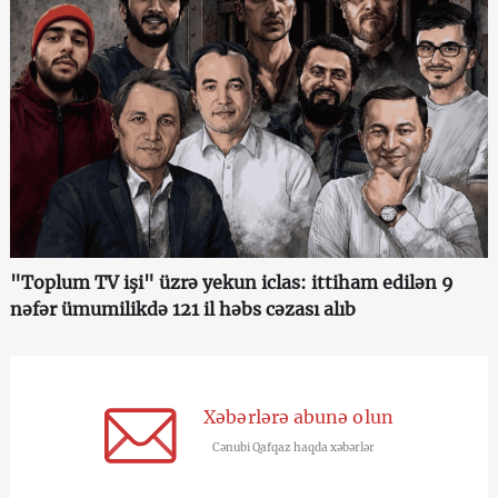
"Toplum TV işi" üzrə yekun iclas: ittiham edilən 9
nəfər ümumilikdə 121 il həbs cəzası alıb
Xəbərlərə abunə olun
Cənubi Qafqaz haqda xəbərlər