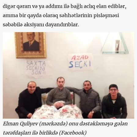
digər qərarı və ya addımı ilə bağlı aclıq elan ediblər,
amma bir qayda olaraq səhhətlərinin pisləşməsi
səbəbilə aksiyanı dayandırıblar.
Elman Quliyev (mərkəzdə) onu dəstəkləməyə gələn
tərəfdaşları ilə birlikdə (Facebook)