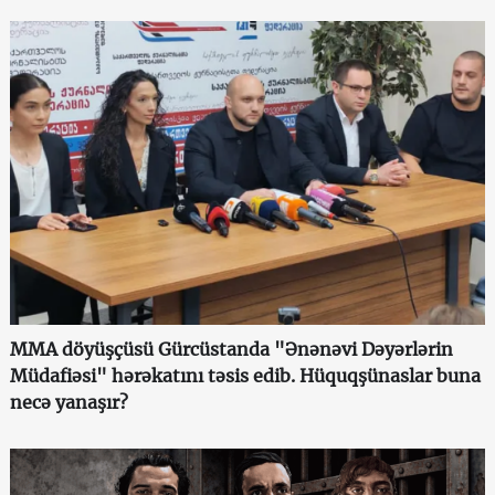
MMA döyüşçüsü Gürcüstanda "Ənənəvi Dəyərlərin
Müdafiəsi" hərəkatını təsis edib. Hüquqşünaslar buna
necə yanaşır?