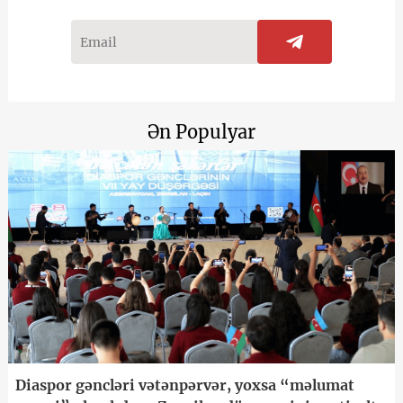
Ən Populyar
Diaspor gəncləri vətənpərvər, yoxsa “məlumat