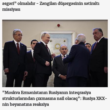
əsgəri” olmalıdır - Zəngilan düşərgəsinin sətiraltı
missiyası
"Moskva Ermənistanın Rusiyanın inteqrasiya
strukturlarından çıxmasına nail olacaq": Rusiya XKX-
nin bəyanatına reaksiya