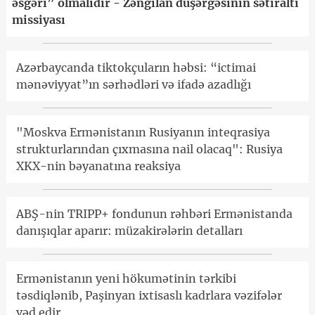
əsgəri” olmalıdır - Zəngilan düşərgəsinin sətiraltı
missiyası
Azərbaycanda tiktokçuların həbsi: “ictimai
mənəviyyat”ın sərhədləri və ifadə azadlığı
"Moskva Ermənistanın Rusiyanın inteqrasiya
strukturlarından çıxmasına nail olacaq": Rusiya
XKX-nin bəyanatına reaksiya
ABŞ-nin TRIPP+ fondunun rəhbəri Ermənistanda
danışıqlar aparır: müzakirələrin detalları
Ermənistanın yeni hökumətinin tərkibi
təsdiqlənib, Paşinyan ixtisaslı kadrlara vəzifələr
vəd edir