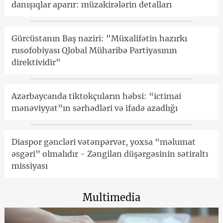
danışıqlar aparır: müzakirələrin detalları
Gürcüstanın Baş naziri: "Müxalifətin hazırkı
rusofobiyası Qlobal Müharibə Partiyasının
direktividir"
Azərbaycanda tiktokçuların həbsi: “ictimai
mənəviyyat”ın sərhədləri və ifadə azadlığı
Diaspor gəncləri vətənpərvər, yoxsa “məlumat
əsgəri” olmalıdır - Zəngilan düşərgəsinin sətiraltı
missiyası
Multimedia