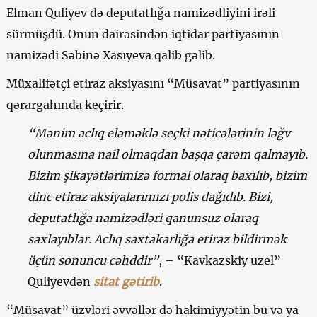
Elman Quliyev də deputatlığa namizədliyini irəli
sürmüşdü. Onun dairəsindən iqtidar partiyasının
namizədi Səbinə Xasıyeva qalib gəlib.
Müxalifətçi etiraz aksiyasını “Müsavat” partiyasının
qərargahında keçirir.
“Mənim aclıq eləməklə seçki nəticələrinin ləğv
olunmasına nail olmaqdan başqa çarəm qalmayıb.
Bizim şikayətlərimizə formal olaraq baxılıb, bizim
dinc etiraz aksiyalarımızı polis dağıdıb. Bizi,
deputatlığa namizədləri qanunsuz olaraq
saxlayıblar. Aclıq saxtakarlığa etiraz bildirmək
üçün sonuncu cəhddir”
, – “Kavkazskiy uzel”
Quliyevdən
sitat gətirib
.
“Müsavat” üzvləri əvvəllər də hakimiyyətin bu və ya