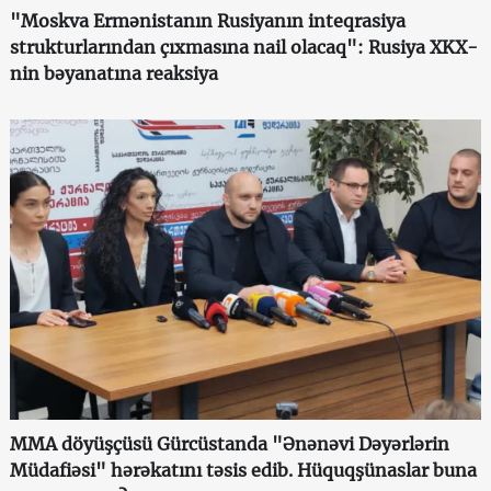
"Moskva Ermənistanın Rusiyanın inteqrasiya
strukturlarından çıxmasına nail olacaq": Rusiya XKX-
nin bəyanatına reaksiya
MMA döyüşçüsü Gürcüstanda "Ənənəvi Dəyərlərin
Müdafiəsi" hərəkatını təsis edib. Hüquqşünaslar buna