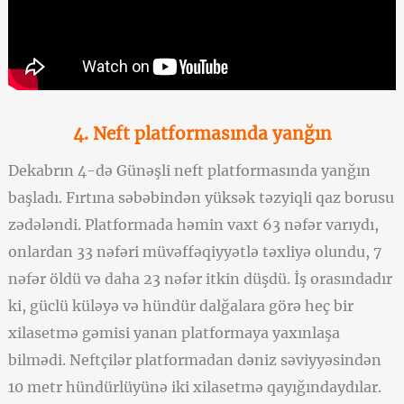
4. Neft platformasında yanğın
Dekabrın 4-də Günəşli neft platformasında yanğın
başladı. Fırtına səbəbindən yüksək təzyiqli qaz borusu
zədələndi. Platformada həmin vaxt 63 nəfər varıydı,
onlardan 33 nəfəri müvəffəqiyyətlə təxliyə olundu, 7
nəfər öldü və daha 23 nəfər itkin düşdü. İş orasındadır
ki, güclü küləyə və hündür dalğalara görə heç bir
xilasetmə gəmisi yanan platformaya yaxınlaşa
bilmədi. Neftçilər platformadan dəniz səviyyəsindən
10 metr hündürlüyünə iki xilasetmə qayığındaydılar.