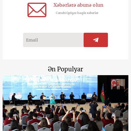
Xəbərlərə abunə olun
Cənubi Qafqaz haqda xəbərlər
Ən Populyar