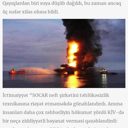
Qayıqlardan biri suya düşüb dağıldı, bu zaman ancaq
üç nəfər xilas oluna bildi.
İctimaiyyət “SOCAR neft şirkətini təhlükəsizlik
texnikasına riayət etməməkdə günahlandırdı. Amma
insanları daha çox rəhbərliyin hökumət yönlü KİV-də
bir neçə ziddiyyətli bəyanat verməsi qəzəbləndirdi: