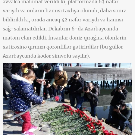
əvvəlcə məlumat verildi ki, platformada 63 nəfər
varıydı və onların hamısı təxliyə olunub, daha sonra
bildirildi ki, orada ancaq 42 nəfər varıydı və hamısı
sağ-salamatdırlar. Dekabrın 6-da Azərbaycanda
matəm elan edildi. İnsanlar dəniz qırağına ölənlərin
xatirəsinə qırmızı qərənfillər gətirirdilər (bu güllər
Azərbaycanda kədər simvolu sayılır).