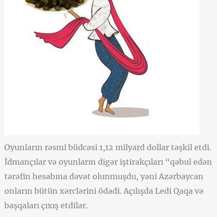
Oyunların rəsmi büdcəsi 1,12 milyard dollar təşkil etdi.
İdmançılar və oyunların digər iştirakçıları “qəbul edən
tərəfin hesabına dəvət olunmuşdu, yəni Azərbaycan
onların bütün xərclərini ödədi. Açılışda Ledi Qaqa və
başqaları çıxış etdilər.