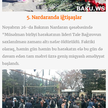
5. Nardaranda iğtişaşlar
Noyabrın 26-da Bakının Nardaran qəsəbəsində
“Müsəlman birliyi hərəkatının lideri Tale Bağırovun
saxlanılması zamanı altı nəfər öldürüldü. Faktiki
olaraq, həmin gün həmin bu hərəkatın elə bu gün də
davam edən tam məhvi üzrə geniş miqyaslı əməliyyat
başlandı.