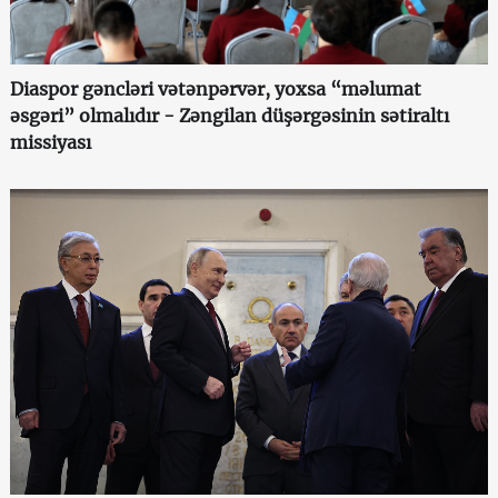
Diaspor gəncləri vətənpərvər, yoxsa “məlumat
əsgəri” olmalıdır - Zəngilan düşərgəsinin sətiraltı
missiyası