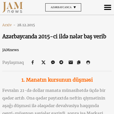
AZƏRBAYCANCA
Arxiv
-
28.12.2015
Azərbaycanda 2015-ci ildə nələr baş verib
JAMnews
Paylaşmaq
1. Manatın kursunun düşməsi
Fevralın 21-də dollar manata münasibətdə üçdə bir
qədər artıb. Ona qədər paytaxtda neftin qiymətinin
aşağı düşməsi ilə əlaqədar devalvasiya haqqında
qeyri-müəyyən şayiələr gəzirdi, sonra isə Mərkəzi