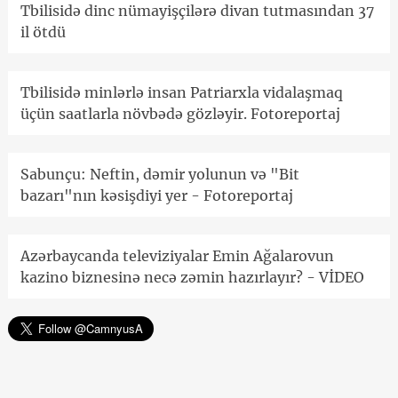
Tbilisidə dinc nümayişçilərə divan tutmasından 37
il ötdü
Tbilisidə minlərlə insan Patriarxla vidalaşmaq
üçün saatlarla növbədə gözləyir. Fotoreportaj
Sabunçu: Neftin, dəmir yolunun və "Bit
bazarı"nın kəsişdiyi yer - Fotoreportaj
Azərbaycanda televiziyalar Emin Ağalarovun
kazino biznesinə necə zəmin hazırlayır? - VİDEO