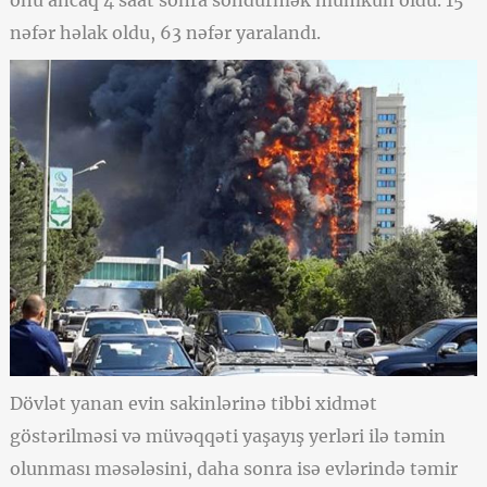
onu ancaq 4 saat sonra söndürmək mümkün oldu. 15
nəfər həlak oldu, 63 nəfər yaralandı.
Dövlət yanan evin sakinlərinə tibbi xidmət
göstərilməsi və müvəqqəti yaşayış yerləri ilə təmin
olunması məsələsini, daha sonra isə evlərində təmir