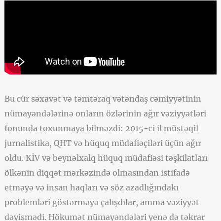
Bu cür səxavət və təmtəraq vətəndaş cəmiyyətinin
nümayəndələrinə onların özlərinin ağır vəziyyətləri
fonunda toxunmaya bilməzdi: 2015-ci il müstəqil
jurnalistika, QHT və hüquq müdafiəçiləri üçün ağır
oldu. KİV və beynəlxalq hüquq müdafiəsi təşkilatları
ölkənin diqqət mərkəzində olmasından istifadə
etməyə və insan haqları və söz azadlığındakı
problemləri göstərməyə çalışdılar, amma vəziyyət
dəyişmədi. Hökumət nümayəndələri yenə də təkrar