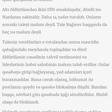
Altı öldürüləndən ikisi DİN əməkdaşıdır, dördü isə
Nardaran sakinidir. Daha 14 nəfər tutulub. Onların
sonrakı taleyi məlum deyil. Tale Bağırov haqqında da
heç nə məlum deyil.
Talenin tərəfdarları o tutulandan sonra məscidin
qabağındakı meydanda toplaşdılar və dörd
öldürülənin cəsədinin təhvil verilməsini və
liderlərinin həbsi səbəbinin izahını tələb etdilər. Onlar
qəsəbəyə girişi bağlayaraq, yad adamları içəri
buraxmadılar. Buna cavab olaraq, hökumət öz
postlarını qoydu və qəsəbə blokadaya düşdü. Bundan
başqa, növbəti gün qəsəbədə işığı söndürdülər. Mobil
əlaqə də bloklandı.