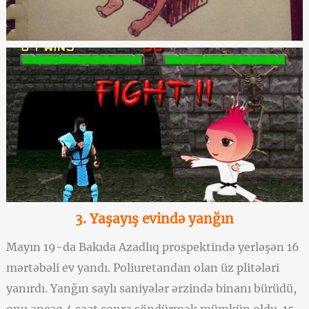
3. Yaşayış evində yanğın
Mayın 19-da Bakıda Azadlıq prospektində yerləşən 16
mərtəbəli ev yandı. Poliuretandan olan üz plitələri
yanırdı. Yanğın saylı saniyələr ərzində binanı bürüdü,