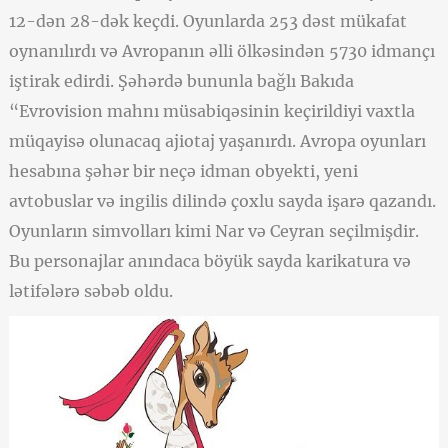
12-dən 28-dək keçdi. Oyunlarda 253 dəst mükafat
oynanılırdı və Avropanın əlli ölkəsindən 5730 idmançı
iştirak edirdi. Şəhərdə bununla bağlı Bakıda
“Evrovision mahnı müsabiqəsinin keçirildiyi vaxtla
müqayisə olunacaq ajiotaj yaşanırdı. Avropa oyunları
hesabına şəhər bir neçə idman obyekti, yeni
avtobuslar və ingilis dilində çoxlu sayda işarə qazandı.
Oyunların simvolları kimi Nar və Ceyran seçilmişdir.
Bu personajlar anındaca böyük sayda karikatura və
lətifələrə səbəb oldu.