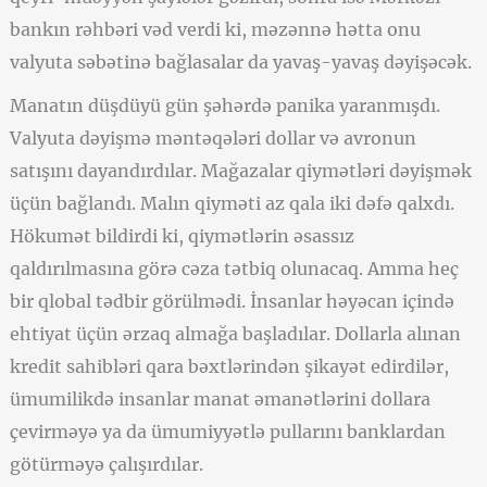
bankın rəhbəri vəd verdi ki, məzənnə hətta onu
valyuta səbətinə bağlasalar da yavaş-yavaş dəyişəcək.
Manatın düşdüyü gün şəhərdə panika yaranmışdı.
Valyuta dəyişmə məntəqələri dollar və avronun
satışını dayandırdılar. Mağazalar qiymətləri dəyişmək
üçün bağlandı. Malın qiyməti az qala iki dəfə qalxdı.
Hökumət bildirdi ki, qiymətlərin əsassız
qaldırılmasına görə cəza tətbiq olunacaq. Amma heç
bir qlobal tədbir görülmədi. İnsanlar həyəcan içində
ehtiyat üçün ərzaq almağa başladılar. Dollarla alınan
kredit sahibləri qara bəxtlərindən şikayət edirdilər,
ümumilikdə insanlar manat əmanətlərini dollara
çevirməyə ya da ümumiyyətlə pullarını banklardan
götürməyə çalışırdılar.