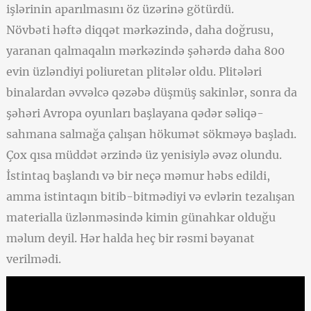
işlərinin aparılmasını öz üzərinə götürdü.
Növbəti həftə diqqət mərkəzində, daha doğrusu,
yaranan qalmaqalın mərkəzində şəhərdə daha 800
evin üzləndiyi poliuretan plitələr oldu. Plitələri
binalardan əvvəlcə qəzəbə düşmüş sakinlər, sonra da
şəhəri Avropa oyunları başlayana qədər səliqə-
sahmana salmağa çalışan hökumət sökməyə başladı.
Çox qısa müddət ərzində üz yenisiylə əvəz olundu.
İstintaq başlandı və bir neçə məmur həbs edildi,
amma istintaqın bitib-bitmədiyi və evlərin tezalışan
materialla üzlənməsində kimin günahkar olduğu
məlum deyil. Hər halda heç bir rəsmi bəyanat
verilmədi.