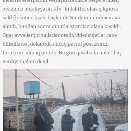
Elektrik enerjisinin verilişini tezliklə bərpa etdilər,
əvəzində əməliyyatın KİV-in faktiki olaraq iqnora
saldığı ikinci fazası başlandı. Nardaran mühasirəyə
alındı, bundan sonra onunla istənilən əlaqə kəsildi.
Əgər əvvəllər jurnalistlər orada videosüjetlər çəkə
bilirdilərsə, dekabrda ancaq patrul postlarının
fotolarını almaq olurdu. Bu gün qəsəbədə nələri baş
verdiyi məlum deyil.