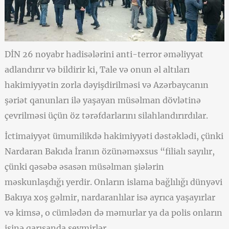
DİN 26 noyabr hadisələrini anti-terror əməliyyat
adlandırır və bildirir ki, Tale və onun əl altıları
hakimiyyətin zorla dəyişdirilməsi və Azərbaycanın
şəriət qanunları ilə yaşayan müsəlman dövlətinə
çevrilməsi üçün öz tərəfdarlarını silahlandırırdılar.
İctimaiyyət ümumilikdə hakimiyyəti dəstəklədi, çünki
Nardaran Bakıda İranın özünəməxsus “filialı sayılır,
çünki qəsəbə əsasən müsəlman şiələrin
məskunlaşdığı yerdir. Onların islama bağlılığı dünyəvi
Bakıya xoş gəlmir, nardaranlılar isə ayrıca yaşayırlar
və kimsə, o cümlədən də məmurlar ya da polis onların
işinə qarışanda sevmirlər.