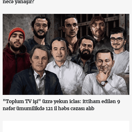
necə yanaşır?
"Toplum TV işi" üzrə yekun iclas: ittiham edilən 9
nəfər ümumilikdə 121 il həbs cəzası alıb