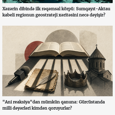
Xəzərin dibində ilk rəqəmsal körpü: Sumqayıt-Aktau
kabeli regionun geostrateji xəritəsini necə dəyişir?
"Ani reaksiya"dan mümkün qanuna: Gürcüstanda
milli dəyərləri kimdən qoruyurlar?