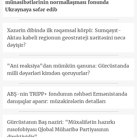
münasibətlərinin normallaşması fonunda
Ukraynaya səfər edib
Xəzərin dibində ilk rəqəmsal körpü: Sumqayıt-
Aktau kabeli regionun geostrateji xəritəsini necə
dəyişir?
"Ani reaksiya"dan mümkün qanuna: Gürcüstanda
milli dəyərləri kimdən qoruyurlar?
ABŞ-nin TRIPP+ fondunun rəhbəri Ermənistanda
danışıqlar aparır: müzakirələrin detalları
Gürcüstanın Baş naziri: "Müxalifətin hazırkı
rusofobiyası Qlobal Müharibə Partiyasının
direktividir"