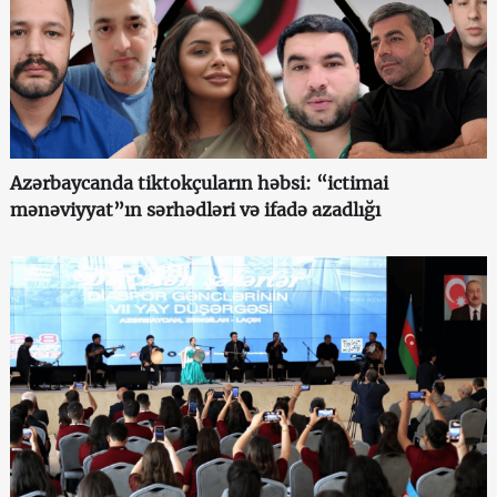
Azərbaycanda tiktokçuların həbsi: “ictimai
mənəviyyat”ın sərhədləri və ifadə azadlığı