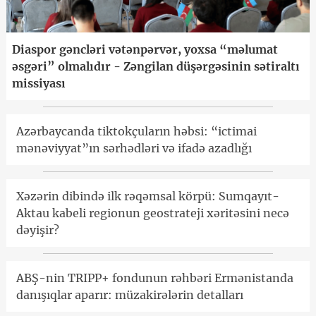
Diaspor gəncləri vətənpərvər, yoxsa “məlumat
əsgəri” olmalıdır - Zəngilan düşərgəsinin sətiraltı
missiyası
Azərbaycanda tiktokçuların həbsi: “ictimai
mənəviyyat”ın sərhədləri və ifadə azadlığı
Xəzərin dibində ilk rəqəmsal körpü: Sumqayıt-
Aktau kabeli regionun geostrateji xəritəsini necə
dəyişir?
ABŞ-nin TRIPP+ fondunun rəhbəri Ermənistanda
danışıqlar aparır: müzakirələrin detalları