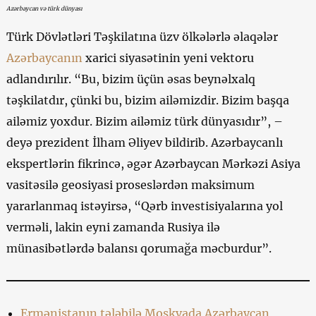
Azərbaycan və türk dünyası
Türk Dövlətləri Təşkilatına üzv ölkələrlə əlaqələr
Azərbaycanın
xarici siyasətinin yeni vektoru
adlandırılır. “Bu, bizim üçün əsas beynəlxalq
təşkilatdır, çünki bu, bizim ailəmizdir. Bizim başqa
ailəmiz yoxdur. Bizim ailəmiz türk dünyasıdır”, –
deyə prezident İlham Əliyev bildirib. Azərbaycanlı
ekspertlərin fikrincə, əgər Azərbaycan Mərkəzi Asiya
vasitəsilə geosiyasi proseslərdən maksimum
yararlanmaq istəyirsə, “Qərb investisiyalarına yol
verməli, lakin eyni zamanda Rusiya ilə
münasibətlərdə balansı qorumağa məcburdur”.
Ermənistanın tələbilə Moskvada Azərbaycan