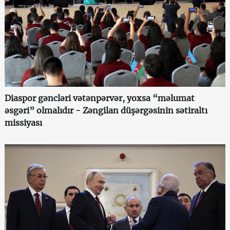
Diaspor gəncləri vətənpərvər, yoxsa “məlumat
əsgəri” olmalıdır - Zəngilan düşərgəsinin sətiraltı
missiyası