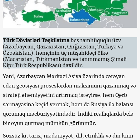
Türk Dövlətləri Təşkilatına
beş tamhüquqlu üzv
(Azərbaycan, Qazaxıstan, Qırğızıstan, Türkiyə və
Özbəkistan), həmçinin üç müşahidəçi ölkə
(Macarıstan, Türkmənistan və tanınmamış Şimali
Kipr Türk Respublikası) daxildir.
Yəni, Azərbaycan Mərkəzi Asiya üzərində cərəyan
edən geosiyasi proseslərdən maksimum qazanmaq və
strateji əhəmiyyətini artırmaq istəyirsə, həm Qərb
sərmayəsinə keçid vermək, həm də Rusiya ilə balansı
qorumaq məcburiyyətindədir. İndiki reallıqlarda belə
bir oyun qurmaq mümkün görünmür.
Sözsüz ki, tarix, mədəniyyət, dil, etniklik və din kimi