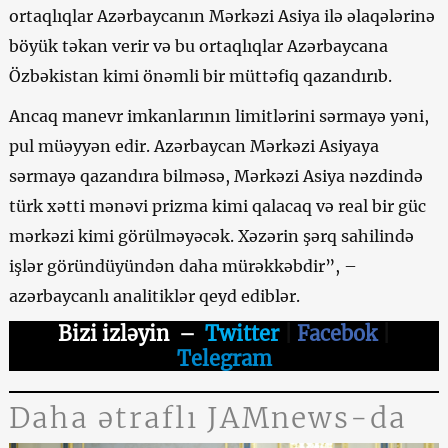
ortaqlıqlar Azərbaycanın Mərkəzi Asiya ilə əlaqələrinə
böyük təkan verir və bu ortaqlıqlar Azərbaycana
Özbəkistan kimi önəmli bir müttəfiq qazandırıb.
Ancaq manevr imkanlarının limitlərini sərmayə yəni,
pul müəyyən edir. Azərbaycan Mərkəzi Asiyaya
sərmayə qazandıra bilməsə, Mərkəzi Asiya nəzdində
türk xətti mənəvi prizma kimi qalacaq və real bir güc
mərkəzi kimi görülməyəcək. Xəzərin şərq sahilində
işlər göründüyündən daha mürəkkəbdir”, –
azərbaycanlı analitiklər qeyd ediblər.
Bizi izləyin
–
Twitter
|
Facebok
|
Telegram
Daha ətraflı JAMnews-da