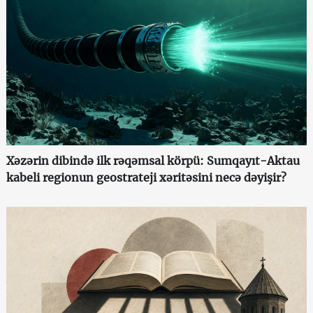
Xəzərin dibində ilk rəqəmsal körpü: Sumqayıt-Aktau
kabeli regionun geostrateji xəritəsini necə dəyişir?