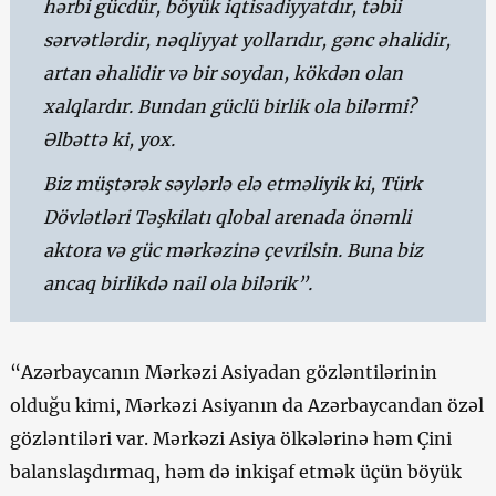
hərbi gücdür, böyük iqtisadiyyatdır, təbii
sərvətlərdir, nəqliyyat yollarıdır, gənc əhalidir,
artan əhalidir və bir soydan, kökdən olan
xalqlardır. Bundan güclü birlik ola bilərmi?
Əlbəttə ki, yox.
Biz müştərək səylərlə elə etməliyik ki, Türk
Dövlətləri Təşkilatı qlobal arenada önəmli
aktora və güc mərkəzinə çevrilsin. Buna biz
ancaq birlikdə nail ola bilərik”.
“Azərbaycanın Mərkəzi Asiyadan gözləntilərinin
olduğu kimi, Mərkəzi Asiyanın da Azərbaycandan özəl
gözləntiləri var. Mərkəzi Asiya ölkələrinə həm Çini
balanslaşdırmaq, həm də inkişaf etmək üçün böyük