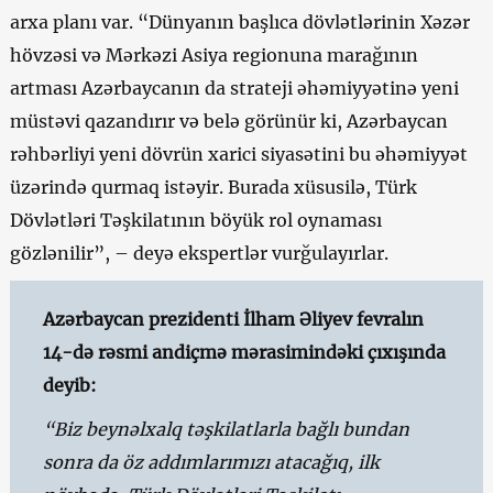
arxa planı var. “Dünyanın başlıca dövlətlərinin Xəzər
hövzəsi və Mərkəzi Asiya regionuna marağının
artması Azərbaycanın da strateji əhəmiyyətinə yeni
müstəvi qazandırır və belə görünür ki, Azərbaycan
rəhbərliyi yeni dövrün xarici siyasətini bu əhəmiyyət
üzərində qurmaq istəyir. Burada xüsusilə, Türk
Dövlətləri Təşkilatının böyük rol oynaması
gözlənilir”, – deyə ekspertlər vurğulayırlar.
Azərbaycan prezidenti İlham Əliyev fevralın
14-də rəsmi andiçmə mərasimindəki çıxışında
deyib:
“Biz beynəlxalq təşkilatlarla bağlı bundan
sonra da öz addımlarımızı atacağıq, ilk