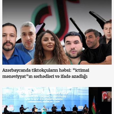
Azərbaycanda tiktokçuların həbsi: “ictimai
mənəviyyat”ın sərhədləri və ifadə azadlığı