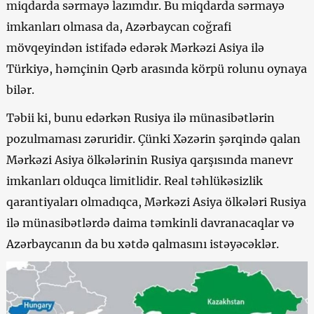
miqdarda sərmayə lazımdır. Bu miqdarda sərmayə
imkanları olmasa da, Azərbaycan coğrafi
mövqeyindən istifadə edərək Mərkəzi Asiya ilə
Türkiyə, həmçinin Qərb arasında körpü rolunu oynaya
bilər.
Təbii ki, bunu edərkən Rusiya ilə münasibətlərin
pozulmaması zəruridir. Çünki Xəzərin şərqində qalan
Mərkəzi Asiya ölkələrinin Rusiya qarşısında manevr
imkanları olduqca limitlidir. Real təhlükəsizlik
qarantiyaları olmadıqca, Mərkəzi Asiya ölkələri Rusiya
ilə münasibətlərdə daima təmkinli davranacaqlar və
Azərbaycanın da bu xətdə qalmasını istəyəcəklər.