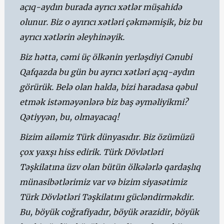
açıq-aydın burada ayrıcı xətlər müşahidə
olunur. Biz o ayırıcı xətləri çəkməmişik, biz bu
ayrıcı xətlərin əleyhinəyik.
Biz hətta, cəmi üç ölkənin yerləşdiyi Cənubi
Qafqazda bu gün bu ayrıcı xətləri açıq-aydın
görürük. Belə olan halda, bizi haradasa qəbul
etmək istəməyənlərə biz baş əyməliyikmi?
Qətiyyən, bu, olmayacaq!
Bizim ailəmiz Türk dünyasıdır. Biz özümüzü
çox yaxşı hiss edirik. Türk Dövlətləri
Təşkilatına üzv olan bütün ölkələrlə qardaşlıq
münasibətlərimiz var və bizim siyasətimiz
Türk Dövlətləri Təşkilatını gücləndirməkdir.
Bu, böyük coğrafiyadır, böyük ərazidir, böyük