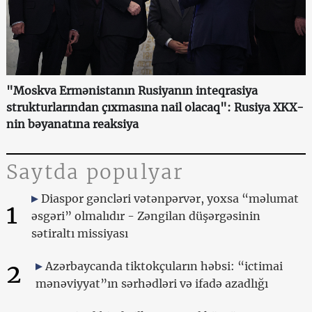
"Moskva Ermənistanın Rusiyanın inteqrasiya
strukturlarından çıxmasına nail olacaq": Rusiya XKX-
nin bəyanatına reaksiya
Saytda populyar
Diaspor gəncləri vətənpərvər, yoxsa “məlumat
1
əsgəri” olmalıdır - Zəngilan düşərgəsinin
sətiraltı missiyası
2
Azərbaycanda tiktokçuların həbsi: “ictimai
mənəviyyat”ın sərhədləri və ifadə azadlığı