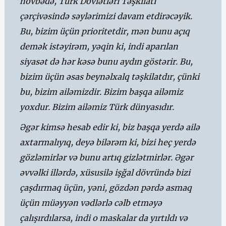
növbədə, Türk Dövlətləri Təşkilatı
çərçivəsində səylərimizi davam etdirəcəyik.
Bu, bizim üçün prioritetdir, mən bunu açıq
demək istəyirəm, yəqin ki, indi aparılan
siyasət də hər kəsə bunu aydın göstərir. Bu,
bizim üçün əsas beynəlxalq təşkilatdır, çünki
bu, bizim ailəmizdir. Bizim başqa ailəmiz
yoxdur. Bizim ailəmiz Türk dünyasıdır.
Əgər kimsə hesab edir ki, biz başqa yerdə ailə
axtarmalıyıq, deyə bilərəm ki, bizi heç yerdə
gözləmirlər və bunu artıq gizlətmirlər. Əgər
əvvəlki illərdə, xüsusilə işğal dövründə bizi
çaşdırmaq üçün, yəni, gözdən pərdə asmaq
üçün müəyyən vədlərlə cəlb etməyə
çalışırdılarsa, indi o maskalar da yırtıldı və