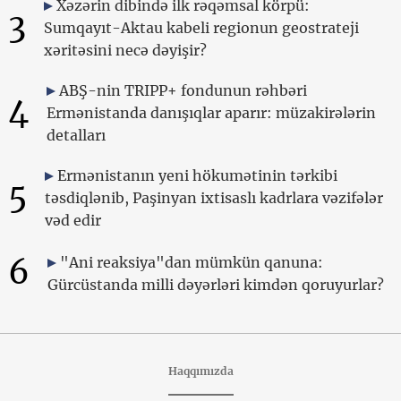
Xəzərin dibində ilk rəqəmsal körpü:
3
Sumqayıt-Aktau kabeli regionun geostrateji
xəritəsini necə dəyişir?
ABŞ-nin TRIPP+ fondunun rəhbəri
4
Ermənistanda danışıqlar aparır: müzakirələrin
detalları
Ermənistanın yeni hökumətinin tərkibi
5
təsdiqlənib, Paşinyan ixtisaslı kadrlara vəzifələr
vəd edir
6
"Ani reaksiya"dan mümkün qanuna:
Gürcüstanda milli dəyərləri kimdən qoruyurlar?
Haqqımızda