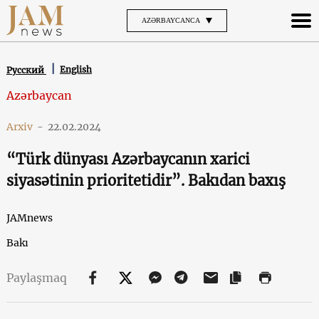
AZƏRBAYCANCA
English
Русский
Azərbaycan
Arxiv
-
22.02.2024
“Türk dünyası Azərbaycanın xarici
siyasətinin prioritetidir”. Bakıdan baxış
JAMnews
Bakı
Paylaşmaq