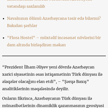
vətəndaşı saxlanılıb
Navalnının ölümü Azərbaycana təsir edə bilərmi?
Bakıdan şərhlər
“Flora Hostel” – müxtəlif incəsənət növlərini bir
dam altında birləşdirən məkan
“Prezident İlham Əliyev yeni dövrdə Azərbaycan
xarici siyasətinin əsas istiqamətinin Türk dünyası ilə
əlaqələr olacağını elan etdi”, – “Şərqə Baxış”
analitiklərinin məqaləsində deyilir.
Onların fikrincə, Azərbaycanın Türk dünyası ilə
münasibətlərinin dinamiklik qazanmasının geosiyasi