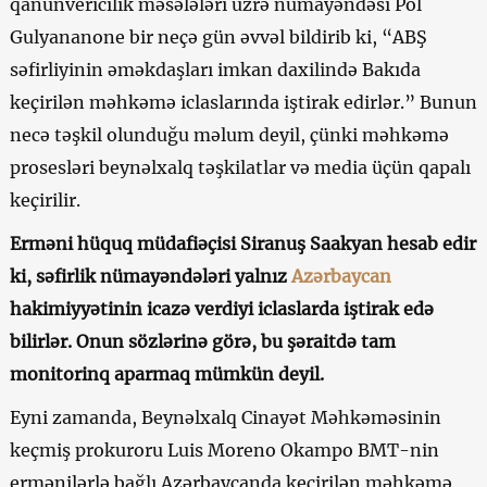
qanunvericilik məsələləri üzrə nümayəndəsi Pol
Gulyananone bir neçə gün əvvəl bildirib ki, “ABŞ
səfirliyinin əməkdaşları imkan daxilində Bakıda
keçirilən məhkəmə iclaslarında iştirak edirlər.” Bunun
necə təşkil olunduğu məlum deyil, çünki məhkəmə
prosesləri beynəlxalq təşkilatlar və media üçün qapalı
keçirilir.
Erməni hüquq müdafiəçisi Siranuş Saakyan hesab edir
ki, səfirlik nümayəndələri yalnız
Azərbaycan
hakimiyyətinin icazə verdiyi iclaslarda iştirak edə
bilirlər. Onun sözlərinə görə, bu şəraitdə tam
monitorinq aparmaq mümkün deyil.
Eyni zamanda, Beynəlxalq Cinayət Məhkəməsinin
keçmiş prokuroru Luis Moreno Okampo BMT-nin
ermənilərlə bağlı Azərbaycanda keçirilən məhkəmə