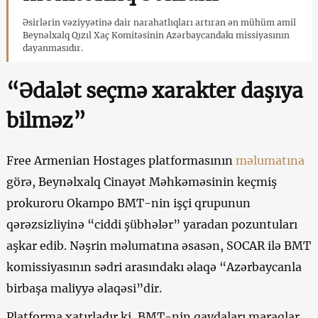
Əsirlərin vəziyyətinə dair narahatlıqları artıran ən mühüm amil
Beynəlxalq Qızıl Xaç Komitəsinin Azərbaycandakı missiyasının
dayanmasıdır.
“Ədalət seçmə xarakter daşıya
bilməz”
Free Armenian Hostages platformasının
məlumatına
görə, Beynəlxalq Cinayət Məhkəməsinin keçmiş
prokuroru Okampo BMT-nin işçi qrupunun
qərəzsizliyinə “ciddi şübhələr” yaradan pozuntuları
aşkar edib. Nəşrin məlumatına əsasən, SOCAR ilə BMT
komissiyasının sədri arasındakı əlaqə “Azərbaycanla
birbaşa maliyyə əlaqəsi”dir.
Platforma xatırladır ki, BMT-nin qaydaları maraqlar