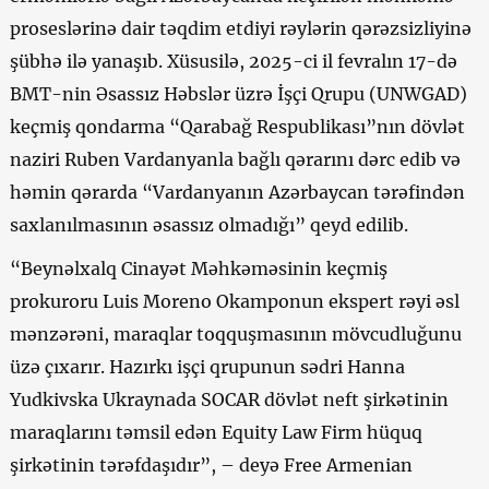
proseslərinə dair təqdim etdiyi rəylərin qərəzsizliyinə
şübhə ilə yanaşıb. Xüsusilə, 2025-ci il fevralın 17-də
BMT-nin Əsassız Həbslər üzrə İşçi Qrupu (UNWGAD)
keçmiş qondarma “Qarabağ Respublikası”nın dövlət
naziri Ruben Vardanyanla bağlı qərarını dərc edib və
həmin qərarda “Vardanyanın Azərbaycan tərəfindən
saxlanılmasının əsassız olmadığı” qeyd edilib.
“Beynəlxalq Cinayət Məhkəməsinin keçmiş
prokuroru Luis Moreno Okamponun ekspert rəyi əsl
mənzərəni, maraqlar toqquşmasının mövcudluğunu
üzə çıxarır. Hazırkı işçi qrupunun sədri Hanna
Yudkivska Ukraynada SOCAR dövlət neft şirkətinin
maraqlarını təmsil edən Equity Law Firm hüquq
şirkətinin tərəfdaşıdır”, – deyə Free Armenian