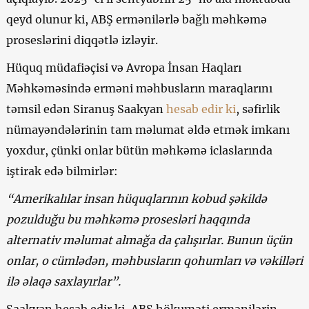
qeyd olunur ki, ABŞ ermənilərlə bağlı məhkəmə
proseslərini diqqətlə izləyir.
Hüquq müdafiəçisi və Avropa İnsan Haqları
Məhkəməsində erməni məhbusların maraqlarını
təmsil edən Siranuş Saakyan
hesab edir ki
, səfirlik
nümayəndələrinin tam məlumat əldə etmək imkanı
yoxdur, çünki onlar bütün məhkəmə iclaslarında
iştirak edə bilmirlər:
“Amerikalılar insan hüquqlarının kobud şəkildə
pozulduğu bu məhkəmə prosesləri haqqında
alternativ məlumat almağa da çalışırlar. Bunun üçün
onlar, o cümlədən, məhbusların qohumları və vəkilləri
ilə əlaqə saxlayırlar”.
Saakyan hesab edir ki, ABŞ hökuməti ermənilərin