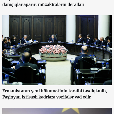
danışıqlar aparır: müzakirələrin detalları
Ermənistanın yeni hökumətinin tərkibi təsdiqlənib,
Paşinyan ixtisaslı kadrlara vəzifələr vəd edir