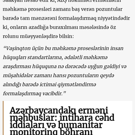
məhkəmə prosesləri zamanı baş verən pozuntular
barədə tam mənzərəni formalaşdırmaq niyyətindədir
ki, onların azadlığa buraxılması məsələsində öz
rolunu müəyyənləşdirə bilsin:
“Vaşinqton üçün bu məhkəmə proseslərinin insan
hüquqları standartlarına, ədalətli məhkəmə
araşdırması hüququna nə dərəcədə uyğun gəldiyi və
müşahidələr zamanı hansı pozuntuların qeydə
alındığı barədə ictimai qiymətləndirmə
formalaşdırmaq vacibdir.”
Azərbaycandakı erməni
məhbuslar: intihara cəhd
iddiaları və humanitar
monitorinq böhranı