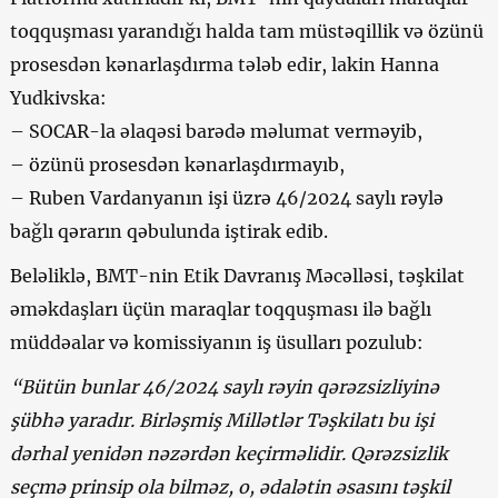
toqquşması yarandığı halda tam müstəqillik və özünü
prosesdən kənarlaşdırma tələb edir, lakin Hanna
Yudkivska:
– SOCAR-la əlaqəsi barədə məlumat verməyib,
– özünü prosesdən kənarlaşdırmayıb,
– Ruben Vardanyanın işi üzrə 46/2024 saylı rəylə
bağlı qərarın qəbulunda iştirak edib.
Beləliklə, BMT-nin Etik Davranış Məcəlləsi, təşkilat
əməkdaşları üçün maraqlar toqquşması ilə bağlı
müddəalar və komissiyanın iş üsulları pozulub:
“Bütün bunlar 46/2024 saylı rəyin qərəzsizliyinə
şübhə yaradır. Birləşmiş Millətlər Təşkilatı bu işi
dərhal yenidən nəzərdən keçirməlidir. Qərəzsizlik
seçmə prinsip ola bilməz, o, ədalətin əsasını təşkil