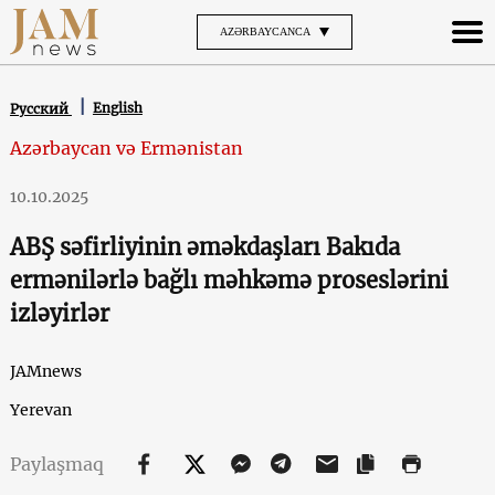
AZƏRBAYCANCA
English
Русский
Azərbaycan və Ermənistan
10.10.2025
ABŞ səfirliyinin əməkdaşları Bakıda
ermənilərlə bağlı məhkəmə proseslərini
izləyirlər
JAMnews
Yerevan
Paylaşmaq