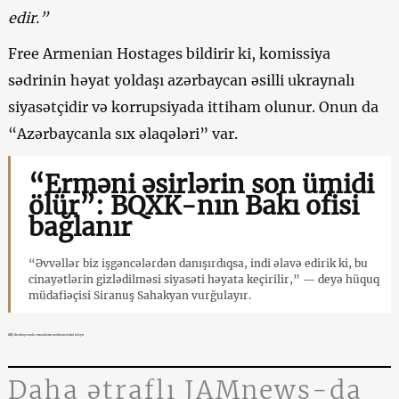
edir.”
Free Armenian Hostages bildirir ki, komissiya
sədrinin həyat yoldaşı azərbaycan əsilli ukraynalı
siyasətçidir və korrupsiyada ittiham olunur. Onun da
“Azərbaycanla sıx əlaqələri” var.
“Erməni əsirlərin son ümidi
ölür”: BQXK-nın Bakı ofisi
bağlanır
“Əvvəllər biz işgəncələrdən danışırdıqsa, indi əlavə edirik ki, bu
cinayətlərin gizlədilməsi siyasəti həyata keçirilir,” — deyə hüquq
müdafiəçisi Siranuş Sahakyan vurğulayır.
ABŞ Azərbaycanda ermənilərin məhkəmələrini izləyir
Daha ətraflı JAMnews-da