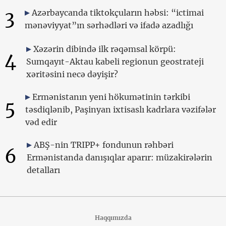
3
Azərbaycanda tiktokçuların həbsi: “ictimai
mənəviyyat”ın sərhədləri və ifadə azadlığı
Xəzərin dibində ilk rəqəmsal körpü:
4
Sumqayıt-Aktau kabeli regionun geostrateji
xəritəsini necə dəyişir?
Ermənistanın yeni hökumətinin tərkibi
5
təsdiqlənib, Paşinyan ixtisaslı kadrlara vəzifələr
vəd edir
ABŞ-nin TRIPP+ fondunun rəhbəri
6
Ermənistanda danışıqlar aparır: müzakirələrin
detalları
Haqqımızda