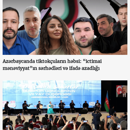
Azərbaycanda tiktokçuların həbsi: “ictimai
mənəviyyat”ın sərhədləri və ifadə azadlığı