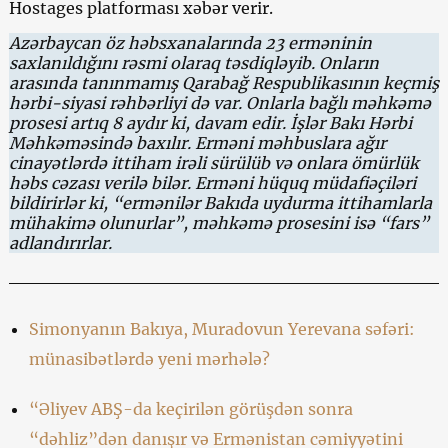
Hostages platforması xəbər verir.
Azərbaycan öz həbsxanalarında 23 erməninin
saxlanıldığını rəsmi olaraq təsdiqləyib. Onların
arasında tanınmamış Qarabağ Respublikasının keçmiş
hərbi-siyasi rəhbərliyi də var. Onlarla bağlı məhkəmə
prosesi artıq 8 aydır ki, davam edir. İşlər Bakı Hərbi
Məhkəməsində baxılır. Erməni məhbuslara ağır
cinayətlərdə ittiham irəli sürülüb və onlara ömürlük
həbs cəzası verilə bilər. Erməni hüquq müdafiəçiləri
bildirirlər ki, “ermənilər Bakıda uydurma ittihamlarla
mühakimə olunurlar”, məhkəmə prosesini isə “fars”
adlandırırlar.
Simonyanın Bakıya, Muradovun Yerevana səfəri:
münasibətlərdə yeni mərhələ?
“Əliyev ABŞ-da keçirilən görüşdən sonra
“dəhliz”dən danışır və Ermənistan cəmiyyətini