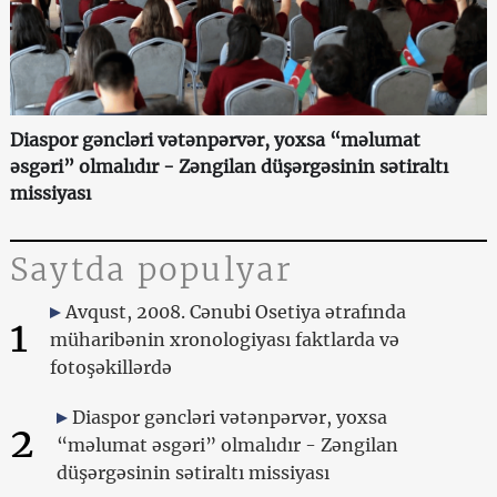
Diaspor gəncləri vətənpərvər, yoxsa “məlumat
əsgəri” olmalıdır - Zəngilan düşərgəsinin sətiraltı
missiyası
Saytda populyar
Avqust, 2008. Cənubi Osetiya ətrafında
1
müharibənin xronologiyası faktlarda və
fotoşəkillərdə
Diaspor gəncləri vətənpərvər, yoxsa
2
“məlumat əsgəri” olmalıdır - Zəngilan
düşərgəsinin sətiraltı missiyası