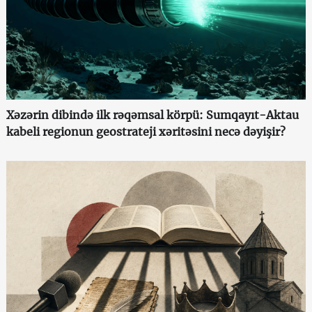
Xəzərin dibində ilk rəqəmsal körpü: Sumqayıt-Aktau
kabeli regionun geostrateji xəritəsini necə dəyişir?