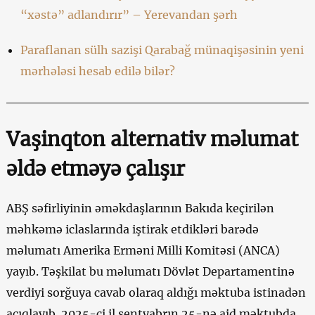
“xəstə” adlandırır” – Yerevandan şərh
Paraflanan sülh sazişi Qarabağ münaqişəsinin yeni
mərhələsi hesab edilə bilər?
Vaşinqton alternativ məlumat
əldə etməyə çalışır
ABŞ səfirliyinin əməkdaşlarının Bakıda keçirilən
məhkəmə iclaslarında iştirak etdikləri barədə
məlumatı Amerika Erməni Milli Komitəsi (ANCA)
yayıb. Təşkilat bu məlumatı Dövlət Departamentinə
verdiyi sorğuya cavab olaraq aldığı məktuba istinadən
açıqlayıb. 2025-ci il sentyabrın 25-nə aid məktubda