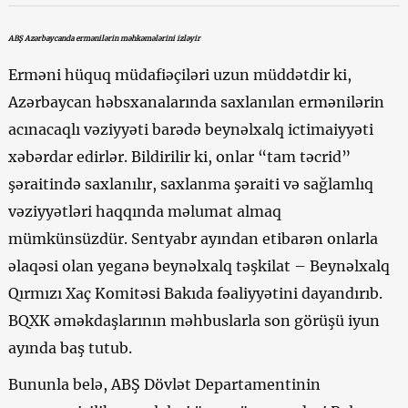
ABŞ Azərbaycanda ermənilərin məhkəmələrini izləyir
Erməni hüquq müdafiəçiləri uzun müddətdir ki,
Azərbaycan həbsxanalarında saxlanılan ermənilərin
acınacaqlı vəziyyəti barədə beynəlxalq ictimaiyyəti
xəbərdar edirlər. Bildirilir ki, onlar “tam təcrid”
şəraitində saxlanılır, saxlanma şəraiti və sağlamlıq
vəziyyətləri haqqında məlumat almaq
mümkünsüzdür. Sentyabr ayından etibarən onlarla
əlaqəsi olan yeganə beynəlxalq təşkilat – Beynəlxalq
Qırmızı Xaç Komitəsi Bakıda fəaliyyətini dayandırıb.
BQXK əməkdaşlarının məhbuslarla son görüşü iyun
ayında baş tutub.
Bununla belə, ABŞ Dövlət Departamentinin