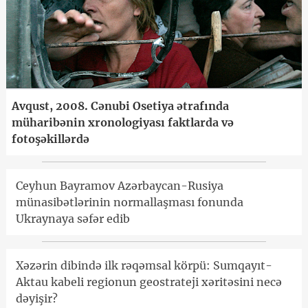
Avqust, 2008. Cənubi Osetiya ətrafında
müharibənin xronologiyası faktlarda və
fotoşəkillərdə
Ceyhun Bayramov Azərbaycan-Rusiya
münasibətlərinin normallaşması fonunda
Ukraynaya səfər edib
Xəzərin dibində ilk rəqəmsal körpü: Sumqayıt-
Aktau kabeli regionun geostrateji xəritəsini necə
dəyişir?