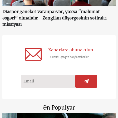
Diaspor gəncləri vətənpərvər, yoxsa “məlumat
əsgəri” olmalıdır - Zəngilan düşərgəsinin sətiraltı
missiyası
Xəbərlərə abunə olun
Cənubi Qafqaz haqda xəbərlər
Ən Populyar