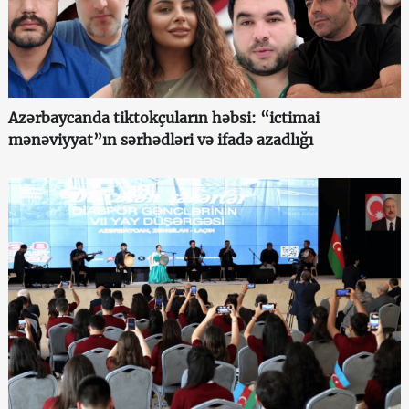
Azərbaycanda tiktokçuların həbsi: “ictimai
mənəviyyat”ın sərhədləri və ifadə azadlığı