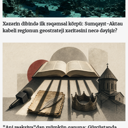
Xəzərin dibində ilk rəqəmsal körpü: Sumqayıt-Aktau
kabeli regionun geostrateji xəritəsini necə dəyişir?
"Ani reaksiya"dan mümkün qanuna: Gürcüstanda