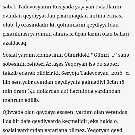
səbəb Tadevosyanın Rusiyada yaşayan övladlarını
evindən qeydiyyatdan çıxarmaqdan imtina etməsi
olub. İş orasındadır ki, qohumların qeydiyyatdan
çıxarılması yardımın alınması üçün lazım olan balları
azaldacaq.
Sosial yardım xidmətinin Gümridəki “Gümri-1” sahə
şöbəsinin rəhbəri Artaşes Yeqoryan isə bu xəbəri
təkzib edərək bildirir ki, Seryoja Tadevosyan 2016-cı
ilin sentyabr ayından qeydiyyata gəlmədiyi üçün 18
min dram (40 dollardan az) həcmində yardımdan
məhrum edilib.
Qüvvədə olan qaydaya əsasən, yardım alan vətəndaş
ildə bir dəfə qeydiyyatda keçməlidir, əks halda o,
sosial yardımdan yararlana bilməz. Yeqoryan qeyd