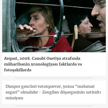
Avqust, 2008. Cənubi Osetiya ətrafında
müharibənin xronologiyası faktlarda və
fotoşəkillərdə
Diaspor gəncləri vətənpərvər, yoxsa “məlumat
əsgəri” olmalıdır - Zəngilan düşərgəsinin sətiraltı
missiyası