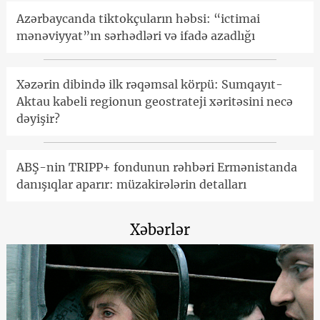
Azərbaycanda tiktokçuların həbsi: “ictimai
mənəviyyat”ın sərhədləri və ifadə azadlığı
Xəzərin dibində ilk rəqəmsal körpü: Sumqayıt-
Aktau kabeli regionun geostrateji xəritəsini necə
dəyişir?
ABŞ-nin TRIPP+ fondunun rəhbəri Ermənistanda
danışıqlar aparır: müzakirələrin detalları
Xəbərlər