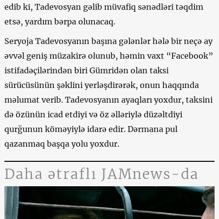
edib ki, Tadevosyan gəlib müvafiq sənədləri təqdim
etsə, yardım bərpa olunacaq.
Seryoja Tadevosyanın başına gələnlər hələ bir neçə ay
əvvəl geniş müzakirə olunub, həmin vaxt “Facebook”
istifadəçilərindən biri Gümridən olan taksi
sürücüsünün şəklini yerləşdirərək, onun haqqında
məlumat verib. Tadevosyanın ayaqları yoxdur, taksini
də özünün icad etdiyi və öz əlləriylə düzəltdiyi
qurğunun köməyiylə idarə edir. Dərmana pul
qazanmaq başqa yolu yoxdur.
Daha ətraflı JAMnews-da