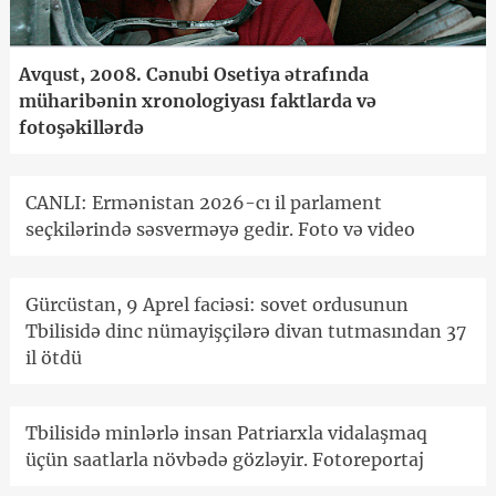
Avqust, 2008. Cənubi Osetiya ətrafında
müharibənin xronologiyası faktlarda və
fotoşəkillərdə
CANLI: Ermənistan 2026-cı il parlament
seçkilərində səsverməyə gedir. Foto və video
Gürcüstan, 9 Aprel faciəsi: sovet ordusunun
Tbilisidə dinc nümayişçilərə divan tutmasından 37
il ötdü
Tbilisidə minlərlə insan Patriarxla vidalaşmaq
üçün saatlarla növbədə gözləyir. Fotoreportaj