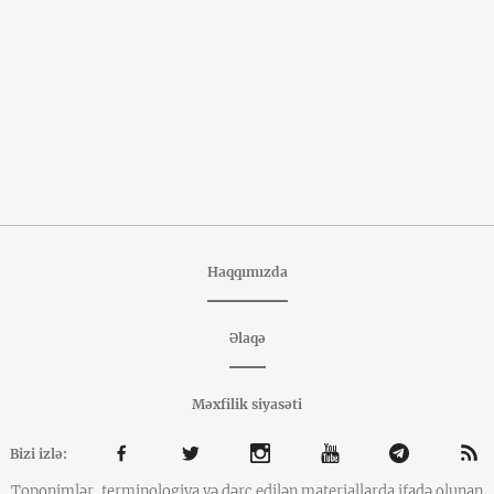
Haqqımızda
Əlaqə
Məxfilik siyasəti
Bizi izlə:
Toponimlər, terminologiya və dərc edilən materiallarda ifadə olunan