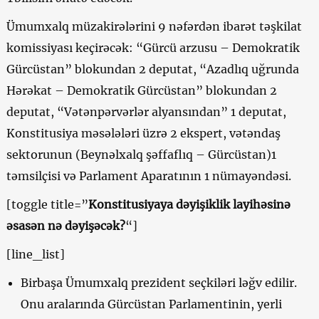
Ümumxalq müzakirələrini 9 nəfərdən ibarət təşkilat
komissiyası keçirəcək: “Gürcü arzusu – Demokratik
Gürcüstan” blokundan 2 deputat, “Azadlıq uğrunda
Hərəkat – Demokratik Gürcüstan” blokundan 2
deputat, “Vətənpərvərlər alyansından” 1 deputat,
Konstitusiya məsələləri üzrə 2 ekspert, vətəndaş
sektorunun (Beynəlxalq şəffaflıq – Gürcüstan)1
təmsilçisi və Parlament Aparatının 1 nümayəndəsi.
[toggle title=”
Konstitusiyaya dəyişiklik layihəsinə
əsasən nə dəyişəcək?
“]
[line_list]
Birbaşa Ümumxalq prezident seçkiləri ləğv edilir.
Onu aralarında Gürcüstan Parlamentinin, yerli