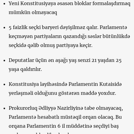
Yeni Konstitusiyaya əsasən bloklar formalaşdırmaq
mümkün olmayacaq
5 faizlik seçki baryeri dəyişilməz qalır. Parlamentə
keçməyən partiyaların qazandığı səslər bütünlükdə
seçkidə qəlib olmuş partiyaya keçir.
Deputatlar üçün ən aşağı yaş senzi 21 yaşdan 25
yaşa qaldırılır.
Konstitusiya layihəsində Parlamentin Kutaisidə
yerləşməli olduğunu göstərən maddə yoxdur.
Prokurorluq Ədliyyə Nazirliyinə tabe olmayacaq,
Parlamentə hesabatlı müstəqil orqan olacaq. Bu
orqana Parlamentin 6 il müddətinə seçdiyi baş