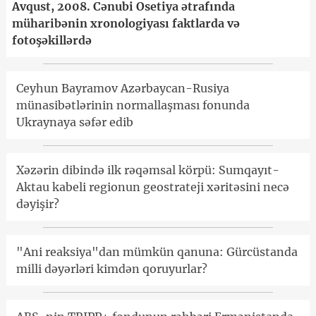
Avqust, 2008. Cənubi Osetiya ətrafında
müharibənin xronologiyası faktlarda və
fotoşəkillərdə
Ceyhun Bayramov Azərbaycan-Rusiya
münasibətlərinin normallaşması fonunda
Ukraynaya səfər edib
Xəzərin dibində ilk rəqəmsal körpü: Sumqayıt-
Aktau kabeli regionun geostrateji xəritəsini necə
dəyişir?
"Ani reaksiya"dan mümkün qanuna: Gürcüstanda
milli dəyərləri kimdən qoruyurlar?