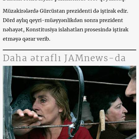
Müzakirələrdə Gürcüstan prezidenti də iştirak edir.
Dörd aylıq qeyri-müəyyənlikdən sonra prezident
nəhayət, Konstitusiya islahatları prosesində iştirak
etməyə qərar verib.
Daha ətraflı JAMnews-da