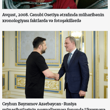
Avqust, 2008. Cənubi Osetiya ətrafında müharibənin
xronologiyası faktlarda və fotoşəkillərdə
Ceyhun Bayramov Azərbaycan-Rusiya
münasibətlərinin normallaşması fonunda Ukraynaya