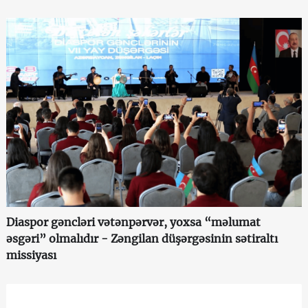
Diaspor gəncləri vətənpərvər, yoxsa “məlumat
əsgəri” olmalıdır - Zəngilan düşərgəsinin sətiraltı
missiyası