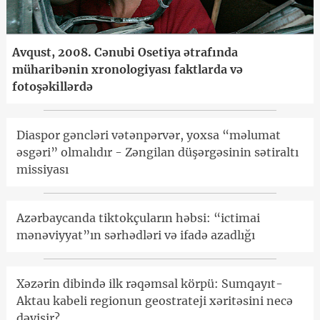
Avqust, 2008. Cənubi Osetiya ətrafında
müharibənin xronologiyası faktlarda və
fotoşəkillərdə
Diaspor gəncləri vətənpərvər, yoxsa “məlumat
əsgəri” olmalıdır - Zəngilan düşərgəsinin sətiraltı
missiyası
Azərbaycanda tiktokçuların həbsi: “ictimai
mənəviyyat”ın sərhədləri və ifadə azadlığı
Xəzərin dibində ilk rəqəmsal körpü: Sumqayıt-
Aktau kabeli regionun geostrateji xəritəsini necə
dəyişir?