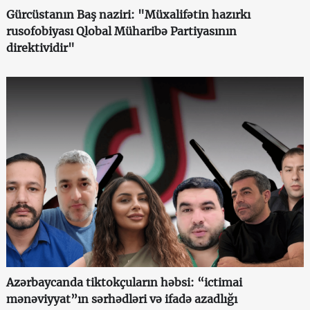
Gürcüstanın Baş naziri: "Müxalifətin hazırkı
rusofobiyası Qlobal Müharibə Partiyasının
direktividir"
Azərbaycanda tiktokçuların həbsi: “ictimai
mənəviyyat”ın sərhədləri və ifadə azadlığı