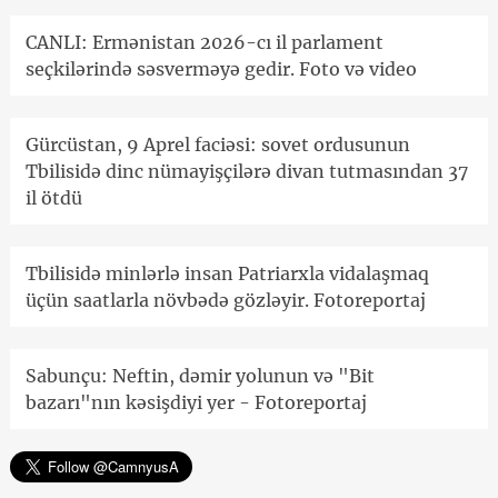
CANLI: Ermənistan 2026-cı il parlament
seçkilərində səsverməyə gedir. Foto və video
Gürcüstan, 9 Aprel faciəsi: sovet ordusunun
Tbilisidə dinc nümayişçilərə divan tutmasından 37
il ötdü
Tbilisidə minlərlə insan Patriarxla vidalaşmaq
üçün saatlarla növbədə gözləyir. Fotoreportaj
Sabunçu: Neftin, dəmir yolunun və "Bit
bazarı"nın kəsişdiyi yer - Fotoreportaj