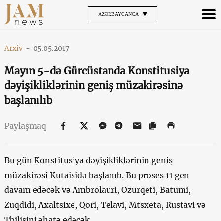
AZƏRBAYCANCA
Arxiv
-
05.05.2017
Mayın 5-də Gürcüstanda Konstitusiya
dəyişikliklərinin geniş müzakirəsinə
başlanılıb
Paylaşmaq
Bu gün Konstitusiya dəyişikliklərinin geniş
müzakirəsi Kutaisidə başlanıb. Bu proses 11 gen
davam edəcək və Ambrolauri, Ozurqeti, Batumi,
Zuqdidi, Axaltsixe, Qori, Telavi, Mtsxeta, Rustavi və
Tbilisini əhatə edəcək.