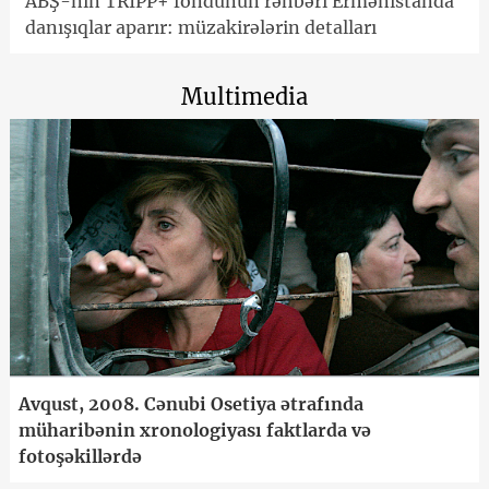
ABŞ-nin TRIPP+ fondunun rəhbəri Ermənistanda
danışıqlar aparır: müzakirələrin detalları
Multimedia
Avqust, 2008. Cənubi Osetiya ətrafında
müharibənin xronologiyası faktlarda və
fotoşəkillərdə