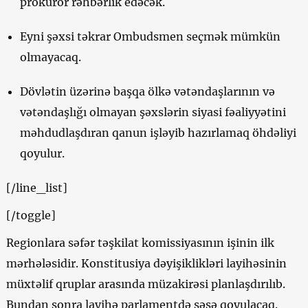
prokuror rəhbərlik edəcək.
Eyni şəxsi təkrar Ombudsmen seçmək mümkün
olmayacaq.
Dövlətin üzərinə başqa ölkə vətəndaşlarının və
vətəndaşlığı olmayan şəxslərin siyasi fəaliyyətini
məhdudlaşdıran qanun işləyib hazırlamaq öhdəliyi
qoyulur.
[/line_list]
[/toggle]
Regionlara səfər təşkilat komissiyasının işinin ilk
mərhələsidir. Konstitusiya dəyişiklikləri layihəsinin
müxtəlif qruplar arasında müzakirəsi planlaşdırılıb.
Bundan sonra layihə parlamentdə səsə qoyulacaq.