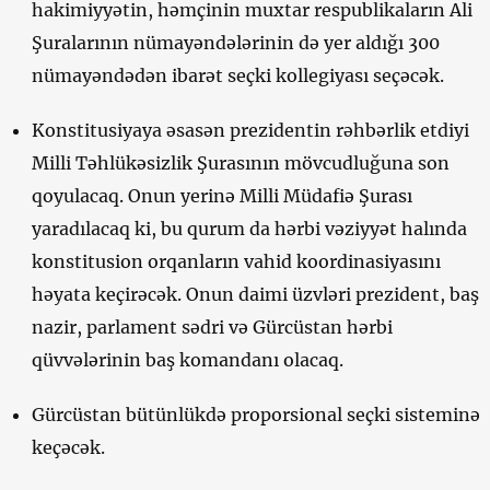
hakimiyyətin, həmçinin muxtar respublikaların Ali
Şuralarının nümayəndələrinin də yer aldığı 300
nümayəndədən ibarət seçki kollegiyası seçəcək.
Konstitusiyaya əsasən prezidentin rəhbərlik etdiyi
Milli Təhlükəsizlik Şurasının mövcudluğuna son
qoyulacaq. Onun yerinə Milli Müdafiə Şurası
yaradılacaq ki, bu qurum da hərbi vəziyyət halında
konstitusion orqanların vahid koordinasiyasını
həyata keçirəcək. Onun daimi üzvləri prezident, baş
nazir, parlament sədri və Gürcüstan hərbi
qüvvələrinin baş komandanı olacaq.
Gürcüstan bütünlükdə proporsional seçki sisteminə
keçəcək.