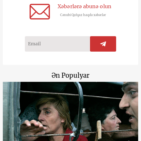
Xəbərlərə abunə olun
Cənubi Qafqaz haqda xəbərlər
Ən Populyar