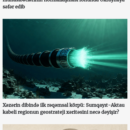
səfər edib
Xəzərin dibində ilk rəqəmsal körpü: Sumqayıt-Aktau
kabeli regionun geostrateji xəritəsini necə dəyişir?