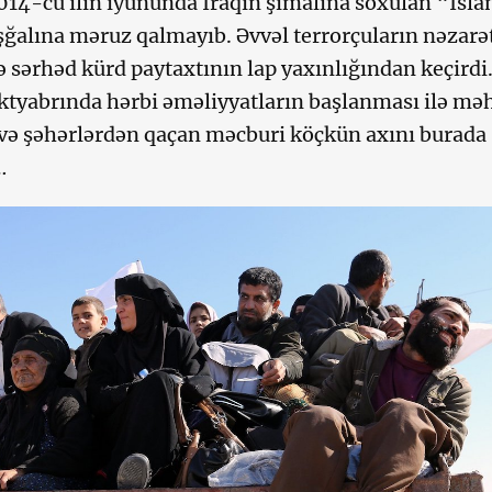
014-cü ilin iyununda İraqın şimalına soxulan “İsl
şğalına məruz qalmayıb. Əvvəl terrorçuların nəzarə
ə sərhəd kürd paytaxtının lap yaxınlığından keçirdi
oktyabrında hərbi əməliyyatların başlanması ilə mə
və şəhərlərdən qaçan məcburi köçkün axını burada
…