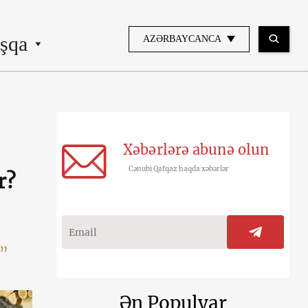
şqa
AZƏRBAYCANCA
Xəbərlərə abunə olun
Cənubi Qafqaz haqda xəbərlər
r?
e”
Ən Populyar