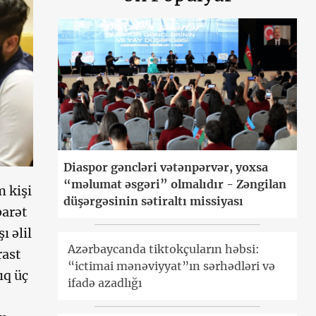
Diaspor gəncləri vətənpərvər, yoxsa
“məlumat əsgəri” olmalıdır - Zəngilan
 kişi
düşərgəsinin sətiraltı missiyası
barət
ı əlil
Azərbaycanda tiktokçuların həbsi:
rast
“ictimai mənəviyyat”ın sərhədləri və
ıq üç
ifadə azadlığı