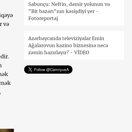
Sabunçu: Neftin, dəmir yolunun və
"Bit bazarı"nın kəsişdiyi yer -
liqəyə
Fotoreportaj
r və
Azərbaycanda televiziyalar Emin
Ağalarovun kazino biznesinə necə
zəmin hazırlayır? - VİDEO
dir.
n
əmək
irmək
,