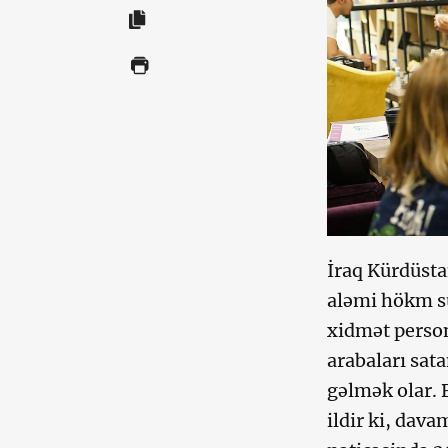
İraq Kürdüsta
aləmi hökm sü
xidmət person
arabaları sata
gəlmək olar. 
ildir ki, dav