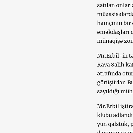
satılan onla
müəssisələrdə 
həmçinin bir 
əməkdaşları o
münaqişə zona
Mr.Erbil-in t
Rava Salih ka
ətrafında otu
görüşürlər. B
sayıldığı müh
Mr.Erbil iştir
klubu adlandı
yun qalstuk, 
daranmış qara