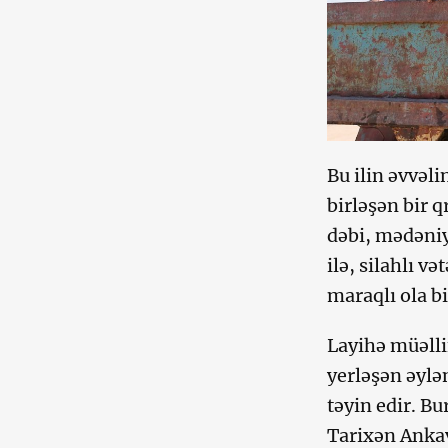
Bu ilin əvvəli
birləşən bir 
dəbi, mədəniy
ilə, silahlı v
maraqlı ola bi
Layihə müəlli
yerləşən əylə
təyin edir. Bu
Tarixən Ankav