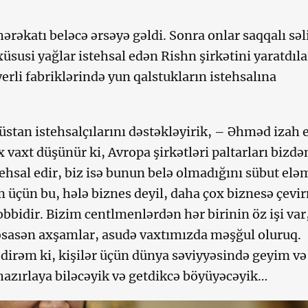
ərəkatı beləcə ərsəyə gəldi. Sonra onlar saqqalı sə
üsusi yağlar istehsal edən Rishn şirkətini yaratdıla
erli fabriklərində yun qalstukların istehsalına
üstan istehsalçılarını dəstəkləyirik, – Əhməd izah e
 vaxt düşünür ki, Avropa şirkətləri paltarları bizdə
tehsal edir, biz isə bunun belə olmadığını sübut el
im üçün bu, hələ biznes deyil, daha çox biznesə çev
obbidir. Bizim centlmenlərdən hər birinin öz işi var
 əsasən axşamlar, asudə vaxtımızda məşğul oluruq.
rəm ki, kişilər üçün dünya səviyyəsində geyim və
hazırlaya biləcəyik və getdikcə böyüyəcəyik…