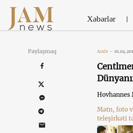
Xəbərlər
Paylaşmaq
Arxiv
-
01.04.20
Centlmen
Dünyanın
Hovhannes 
Mətn, foto 
teleşirkəti 