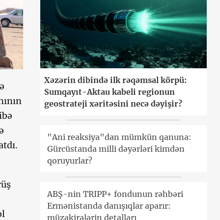
Xəzərin dibində ilk rəqəmsal körpü:
lə
Sumqayıt-Aktau kabeli regionun
nının
geostrateji xəritəsini necə dəyişir?
ibə
ə
"Ani reaksiya"dan mümkün qanuna:
atdı.
Gürcüstanda milli dəyərləri kimdən
qoruyurlar?
rüş
ABŞ-nin TRIPP+ fondunun rəhbəri
Ermənistanda danışıqlar aparır:
ol
müzakirələrin detalları