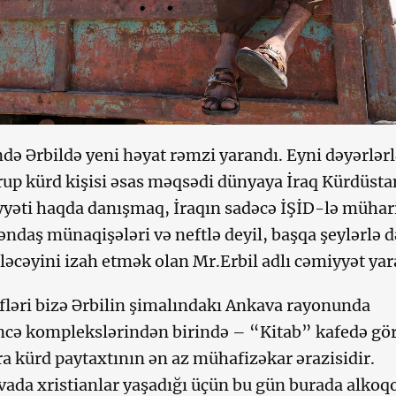
ndə Ərbildə yeni həyat rəmzi yarandı. Eyni dəyərlər
qrup kürd kişisi əsas məqsədi dünyaya İraq Kürdüsta
yəti haqda danışmaq, İraqın sadəcə İŞİD-lə mühar
ətəndaş münaqişələri və neftlə deyil, başqa şeylərlə d
ləcəyini izah etmək olan Mr.Erbil adlı cəmiyyət yar
fləri bizə Ərbilin şimalındakı Ankava rayonunda
ncə komplekslərindən birində – “Kitab” kafedə gö
ra kürd paytaxtının ən az mühafizəkar ərazisidir.
ada xristianlar yaşadığı üçün bu gün burada alkoq