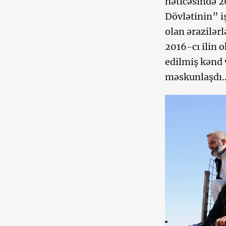
nəticəsində 2
Dövlətinin” i
olan ərazilərl
2016-cı ilin 
edilmiş kənd 
məskunlaşdı