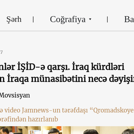
Coğrafiya
Ba
Şərh
17
lər İŞİD-ə qarşı. İraq kürdləri
 İraqa münasibətini necə dəyişi
Movsisyan
və video Jamnews-un tərəfdaşı “Qromadskoy
tərəfindən hazırlanıb