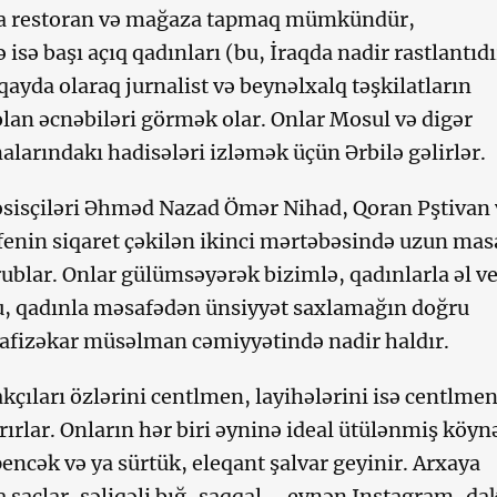
rla restoran və mağaza tapmaq mümkündür,
isə başı açıq qadınları (bu, İraqda nadir rastlantıdı
qayda olaraq jurnalist və beynəlxalq təşkilatların
lan əcnəbiləri görmək olar. Onlar Mosul və digər
larındakı hadisələri izləmək üçün Ərbilə gəlirlər.
əsisçiləri Əhməd Nazad Ömər Nihad, Qoran Pştivan 
fenin siqaret çəkilən ikinci mərtəbəsində uzun ma
rublar. Onlar gülümsəyərək bizimlə, qadınlarla əl ve
u, qadınla məsafədən ünsiyyət saxlamağın doğru
afizəkar müsəlman cəmiyyətində nadir haldır.
akçıları özlərini centlmen, layihələrini isə centlme
rırlar. Onların hər biri əyninə ideal ütülənmiş köyn
pencək və ya sürtük, eleqant şalvar geyinir. Arxaya
 saçlar, səliqəli bığ-saqqal – eynən Instagram-da