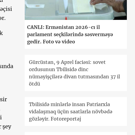
əçisi
ər.
CANLI: Ermənistan 2026-cı il
k
parlament seçkilərində səsverməyə
gedir. Foto və video
Gürcüstan, 9 Aprel faciəsi: sovet
asında
ordusunun Tbilisidə dinc
nümayişçilərə divan tutmasından 37 il
ötdü
sir
Tbilisidə minlərlə insan Patriarxla
d
vidalaşmaq üçün saatlarla növbədə
i
gözləyir. Fotoreportaj
r şey