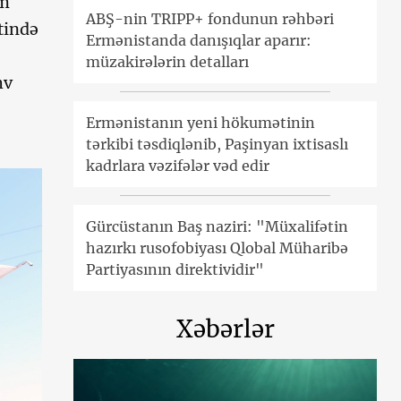
am
ABŞ-nin TRIPP+ fondunun rəhbəri
tində
Ermənistanda danışıqlar aparır:
.
müzakirələrin detalları
hv
Ermənistanın yeni hökumətinin
tərkibi təsdiqlənib, Paşinyan ixtisaslı
kadrlara vəzifələr vəd edir
Gürcüstanın Baş naziri: "Müxalifətin
hazırkı rusofobiyası Qlobal Müharibə
Partiyasının direktividir"
Xəbərlər