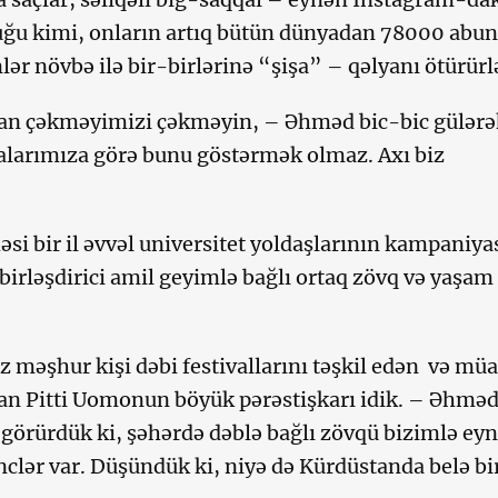
uğu kimi, onların artıq bütün dünyadan 78000 abun
ər növbə ilə bir-birlərinə “şişa” – qəlyanı ötürürl
n çəkməyimizi çəkməyin, – Əhməd bic-bic gülərə
alarımıza görə bunu göstərmək olmaz. Axı biz
əsi bir il əvvəl universitet yoldaşlarının kampaniy
 birləşdirici amil geyimlə bağlı ortaq zövq və yaşam
 məşhur kişi dəbi festivallarını təşkil edən və müa
an Pitti Uomonun böyük pərəstişkarı idik. – Əhmə
z görürdük ki, şəhərdə dəblə bağlı zövqü bizimlə eyn
nclər var. Düşündük ki, niyə də Kürdüstanda belə bi