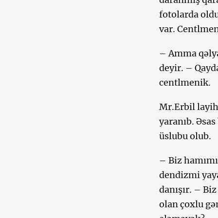
fotolarda old
var. Centlmenl
– Amma qəlya
deyir. – Qayd
centlmenik.
Mr.Erbil layih
yaranıb. Əsas
üslubu olub.
– Biz hamımız
dendizmi yay
danışır. – Bi
olan çoxlu gə