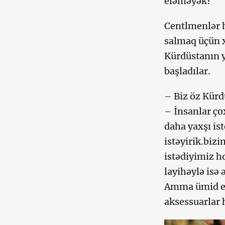
eləməyək?
Centlmenlər h
salmaq üçün x
Kürdüstanın y
başladılar.
– Biz öz Kürd
– İnsanlar çox
daha yaxşı is
istəyirik.biz
istədiyimiz h
layihəylə isə
Amma ümid edi
aksessuarlar 