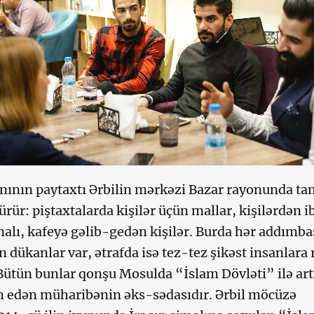
nının paytaxtı Ərbilin mərkəzi Bazar rayonunda tam
rür: piştaxtalarda kişilər üçün mallar, kişilərdən i
alı, kafeyə gəlib-gedən kişilər. Burda hər addımbaş
n dükanlar var, ətrafda isə tez-tez şikəst insanlara 
Bütün bunlar qonşu Mosulda “İslam Dövləti” ilə art
am edən müharibənin əks-sədasıdır. Ərbil möcüzə