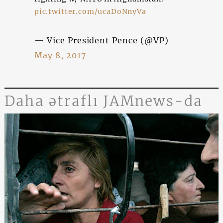
pic.twitter.com/ucaDoNnyVa
— Vice President Pence (@VP)
May 8, 2017
Daha ətraflı JAMnews-da