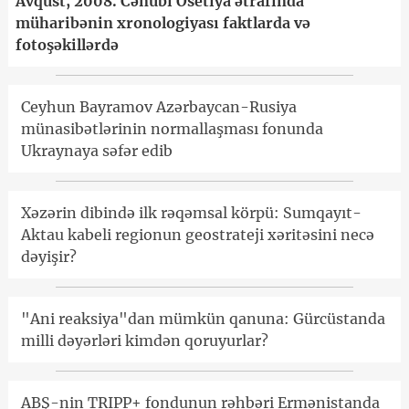
Avqust, 2008. Cənubi Osetiya ətrafında
müharibənin xronologiyası faktlarda və
fotoşəkillərdə
Ceyhun Bayramov Azərbaycan-Rusiya
münasibətlərinin normallaşması fonunda
Ukraynaya səfər edib
Xəzərin dibində ilk rəqəmsal körpü: Sumqayıt-
Aktau kabeli regionun geostrateji xəritəsini necə
dəyişir?
"Ani reaksiya"dan mümkün qanuna: Gürcüstanda
milli dəyərləri kimdən qoruyurlar?
ABŞ-nin TRIPP+ fondunun rəhbəri Ermənistanda