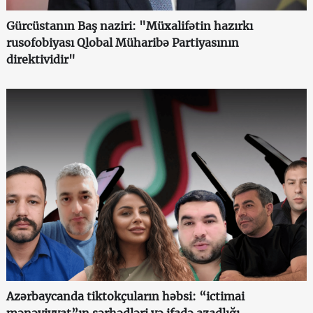
Gürcüstanın Baş naziri: "Müxalifətin hazırkı
rusofobiyası Qlobal Müharibə Partiyasının
direktividir"
Azərbaycanda tiktokçuların həbsi: “ictimai
mənəviyyat”ın sərhədləri və ifadə azadlığı