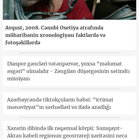
Avqust, 2008. Cənubi Osetiya ətrafında
müharibənin xronologiyası faktlarda və
fotoşəkillərdə
Diaspor gəncləri vətənpərvər, yoxsa “məlumat
əsgəri” olmalıdır - Zəngilan düşərgəsinin sətiraltı
missiyası
Azərbaycanda tiktokçuların həbsi: “ictimai
mənəviyyat”ın sərhədləri və ifadə azadlığı
Xəzərin dibində ilk rəqəmsal körpü: Sumqayıt-
Aktau kabeli regionun geostrateji xəritəsini necə