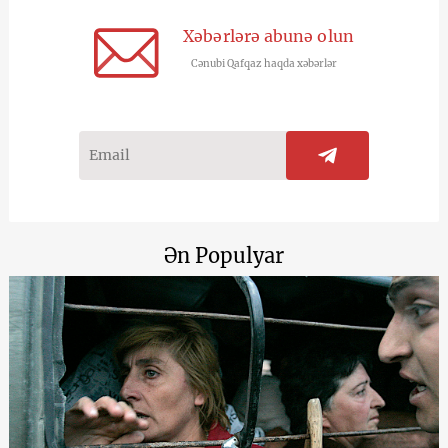
Xəbərlərə abunə olun
Cənubi Qafqaz haqda xəbərlər
Ən Populyar