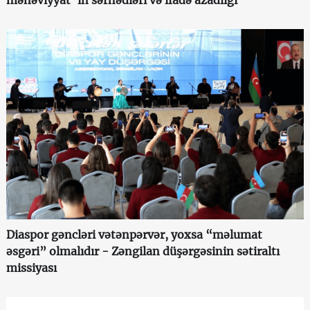
Diaspor gəncləri vətənpərvər, yoxsa “məlumat
əsgəri” olmalıdır - Zəngilan düşərgəsinin sətiraltı
missiyası