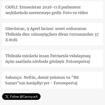
CANLI: Ermənistan 2026-cı il parlament
seçkilərində səsverməyə gedir. Foto və video
Gürcüstan, 9 Aprel faciəsi: sovet ordusunun
Tbilisidə dinc nümayişçilərə divan tutmasından 37
il ötdü
Tbilisidə minlərlə insan Patriarxla vidalaşmaq
üçün saatlarla növbədə gözləyir. Fotoreportaj
Sabunçu: Neftin, dəmir yolunun və "Bit
bazarı"nın kəsişdiyi yer - Fotoreportaj