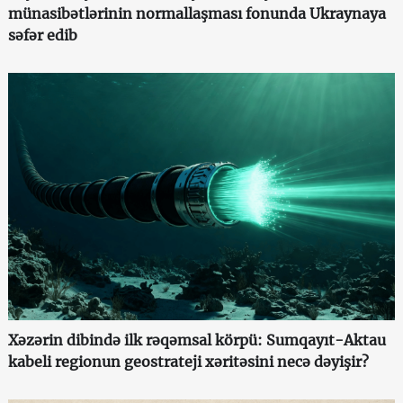
münasibətlərinin normallaşması fonunda Ukraynaya
səfər edib
Xəzərin dibində ilk rəqəmsal körpü: Sumqayıt-Aktau
kabeli regionun geostrateji xəritəsini necə dəyişir?