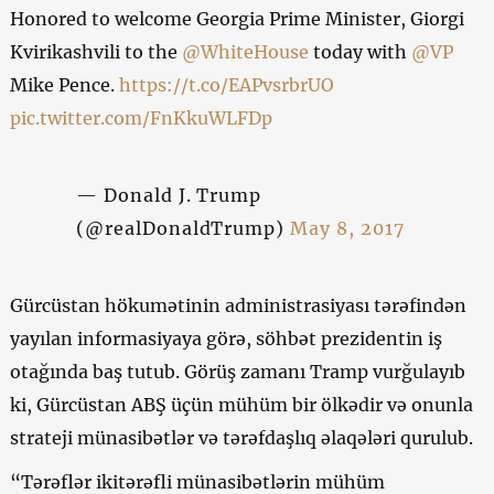
Honored to welcome Georgia Prime Minister, Giorgi
Kvirikashvili to the
@WhiteHouse
today with
@VP
Mike Pence.
https://t.co/EAPvsrbrUO
pic.twitter.com/FnKkuWLFDp
— Donald J. Trump
(@realDonaldTrump)
May 8, 2017
Gürcüstan hökumətinin administrasiyası tərəfindən
yayılan informasiyaya görə, söhbət prezidentin iş
otağında baş tutub. Görüş zamanı Tramp vurğulayıb
ki, Gürcüstan ABŞ üçün mühüm bir ölkədir və onunla
strateji münasibətlər və tərəfdaşlıq əlaqələri qurulub.
“Tərəflər ikitərəfli münasibətlərin mühüm