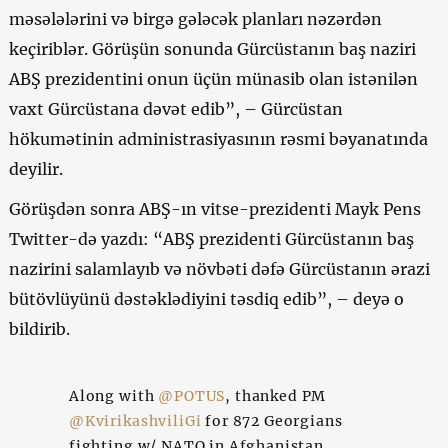
məsələlərini və birgə gələcək planları nəzərdən
keçiriblər. Görüşün sonunda Gürcüstanın baş naziri
ABŞ prezidentini onun üçün münasib olan istənilən
vaxt Gürcüstana dəvət edib”, – Gürcüstan
hökumətinin administrasiyasının rəsmi bəyanatında
deyilir.
Görüşdən sonra ABŞ-ın vitse-prezidenti Mayk Pens
Twitter-də yazdı: “ABŞ prezidenti Gürcüstanın baş
nazirini salamlayıb və növbəti dəfə Gürcüstanın ərazi
bütövlüyünü dəstəklədiyini təsdiq edib”, – deyə o
bildirib.
Along with
@POTUS
, thanked PM
@KvirikashviliGi
for 872 Georgians
fighting w/ NATO in Afghanistan.