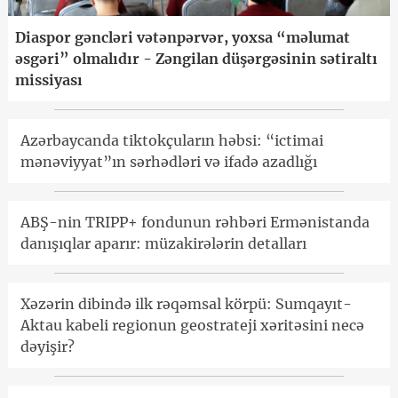
Diaspor gəncləri vətənpərvər, yoxsa “məlumat
əsgəri” olmalıdır - Zəngilan düşərgəsinin sətiraltı
missiyası
Azərbaycanda tiktokçuların həbsi: “ictimai
mənəviyyat”ın sərhədləri və ifadə azadlığı
ABŞ-nin TRIPP+ fondunun rəhbəri Ermənistanda
danışıqlar aparır: müzakirələrin detalları
Xəzərin dibində ilk rəqəmsal körpü: Sumqayıt-
Aktau kabeli regionun geostrateji xəritəsini necə
dəyişir?