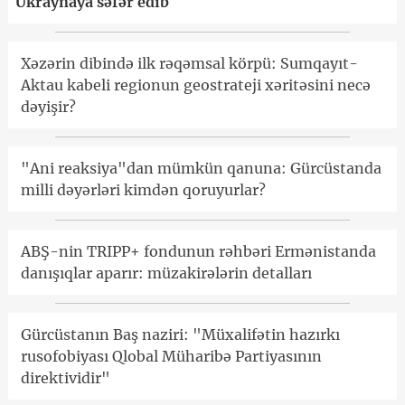
Ukraynaya səfər edib
Xəzərin dibində ilk rəqəmsal körpü: Sumqayıt-
Aktau kabeli regionun geostrateji xəritəsini necə
dəyişir?
"Ani reaksiya"dan mümkün qanuna: Gürcüstanda
milli dəyərləri kimdən qoruyurlar?
ABŞ-nin TRIPP+ fondunun rəhbəri Ermənistanda
danışıqlar aparır: müzakirələrin detalları
Gürcüstanın Baş naziri: "Müxalifətin hazırkı
rusofobiyası Qlobal Müharibə Partiyasının
direktividir"