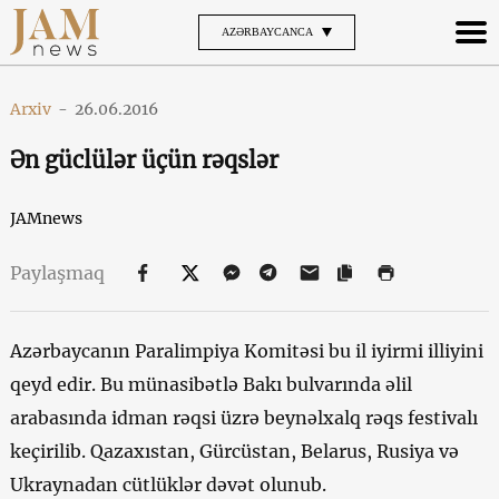
AZƏRBAYCANCA
Arxiv
-
26.06.2016
Ən güclülər üçün rəqslər
JAMnews
Paylaşmaq
Azərbaycanın Paralimpiya Komitəsi bu il iyirmi illiyini
qeyd edir. Bu münasibətlə Bakı bulvarında əlil
arabasında idman rəqsi üzrə beynəlxalq rəqs festivalı
keçirilib. Qazaxıstan, Gürcüstan, Belarus, Rusiya və
Ukraynadan cütlüklər dəvət olunub.