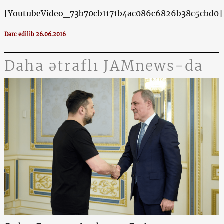
[YoutubeVideo_73b70cb1171b4ac086c6826b38c5cbd0]
Dərc edilib 26.06.2016
Daha ətraflı JAMnews-da