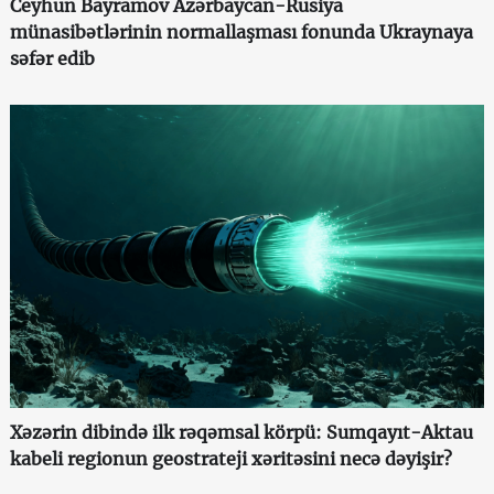
Ceyhun Bayramov Azərbaycan-Rusiya
münasibətlərinin normallaşması fonunda Ukraynaya
səfər edib
Xəzərin dibində ilk rəqəmsal körpü: Sumqayıt-Aktau
kabeli regionun geostrateji xəritəsini necə dəyişir?