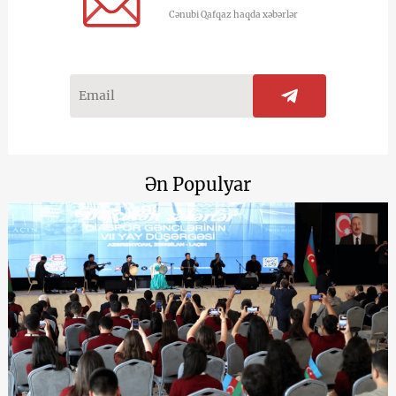
Cənubi Qafqaz haqda xəbərlər
Ən Populyar