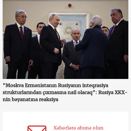
"Moskva Ermənistanın Rusiyanın inteqrasiya
strukturlarından çıxmasına nail olacaq": Rusiya XKX-
nin bəyanatına reaksiya
Xəbərlərə abunə olun