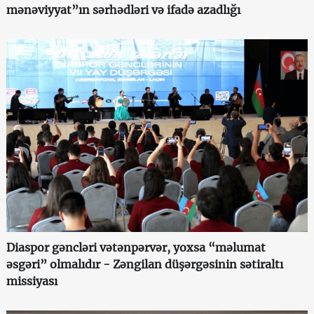
mənəviyyat”ın sərhədləri və ifadə azadlığı
Diaspor gəncləri vətənpərvər, yoxsa “məlumat
əsgəri” olmalıdır - Zəngilan düşərgəsinin sətiraltı
missiyası