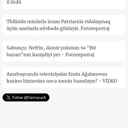
il ötdü
Tbilisidə minlərlə insan Patriarxla vidalaşmaq
üçün saatlarla növbədə gözləyir. Fotoreportaj
Sabunçu: Neftin, dəmir yolunun və "Bit
bazarı"nın kəsişdiyi yer - Fotoreportaj
Azərbaycanda televiziyalar Emin Ağalarovun
kazino biznesinə necə zəmin hazırlayır? - VİDEO