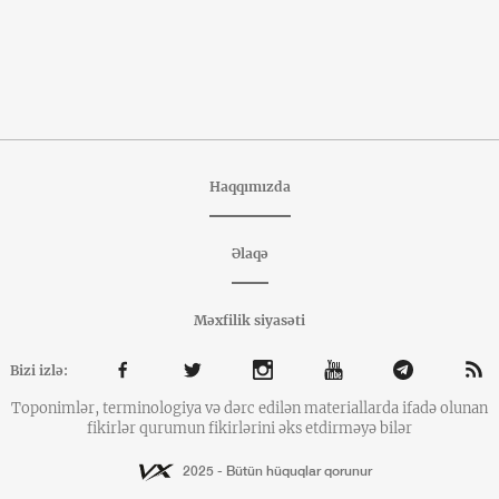
Haqqımızda
Əlaqə
Məxfilik siyasəti
Bizi izlə:
Toponimlər, terminologiya və dərc edilən materiallarda ifadə olunan
fikirlər qurumun fikirlərini əks etdirməyə bilər
2025 - Bütün hüquqlar qorunur