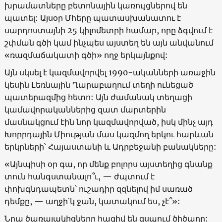
խրամատները բետոնային կառույցներով են
պատել: Այսօր Մհերը պատասխանատու է
սարդոստայնի 25 կիլոմետրի համար, որը ձգվում է
շփման գծի կամ ինչպես այստեղ են այն անվանում
«ռազմաճակատի գծի» ողջ երկայնքով:
Այն սկսել է կազմավորվել 1990-ականների առաջին
կեսին Լեռնային Ղարաբաղում տեղի ունեցած
պատերազմից հետո: Այն ժամանակ տեղացի
կամավորականներից զատ մարտերին
մասնակցում էին նոր կազմավորված, իսկ մինչ այդ
Խորրդային Միության մաս կազմող երկու հարևան
երկրների՝ Հայաստանի և Ադրբեջանի բանակները:
«Այնպիսի օր գա, որ մենք բոլորս այստեղից գնանք
տուն հանգստանալո՞ւ, — ժպտում է
փոխգնդապետն՝ ուշադիր զզնելով իմ սառած
դեմքը, — աղջի՛կ ջան, կատակում ես, չէ՞»:
Նրա ծառայակիցները հազիվ են զսպում ծիծաղը: