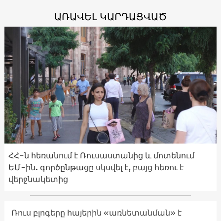
ԱՌԱՎԵԼ ԿԱՐԴԱՑՎԱԾ
ՀՀ-ն հեռանում է Ռուսաստանից և մոտենում
ԵՄ-ին. գործընթացը սկսվել է, բայց հեռու է
վերջնակետից
Ռուս բլոգերը հայերին «առնետանման» է