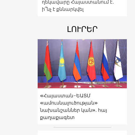
ղեկավարը Հայաստանում է․
ի՞նչ է քննարկվել
ԼՈՒՐԵՐ
«Հայաստան-ԵԱՏՄ
«ամուսնալուծության»
նախանշաններ կան»․ հայ
քաղաքագետ