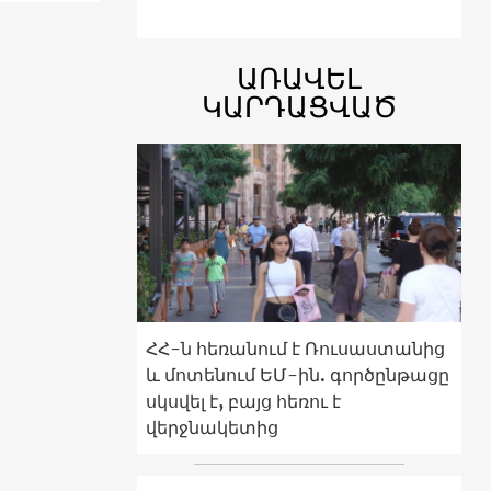
ԱՌԱՎԵԼ
ԿԱՐԴԱՑՎԱԾ
ՀՀ-ն հեռանում է Ռուսաստանից
և մոտենում ԵՄ-ին. գործընթացը
սկսվել է, բայց հեռու է
վերջնակետից