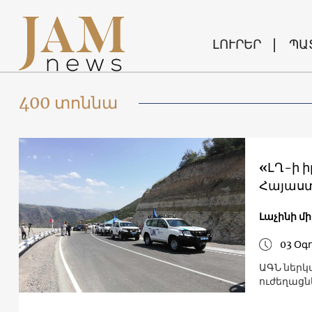
ԼՈՒՐԵՐ
ՊԱ
400 տոննա
«ԼՂ-ի 
Հայաս
Լաչինի մ
03 Օգ
ԱԳՆ ներկ
ուժեղացնե