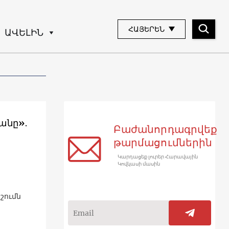
ՀԱՅԵՐԵՆ
ԱՎԵԼԻՆ
անը»․
Բաժանորդագրվեք
թարմացումներին
Կարդացեք լուրեր Հարավային
Կովկասի մասին
շումն