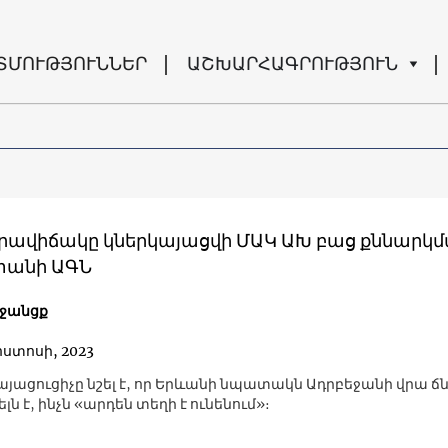
ՏՄՈՒԹՅՈՒՆՆԵՐ
ԱՇԽԱՐՀԱԳՐՈՒԹՅՈՒՆ
իրավիճակը կներկայացվի ՄԱԿ ԱԽ բաց քննարկմ
տանի ԱԳՆ
իջանցք
ոստոսի, 2023
այացուցիչը նշել է, որ Երևանի նպատակն Ադրբեջանի վրա ճն
լն է, ինչն «արդեն տեղի է ունենում»։