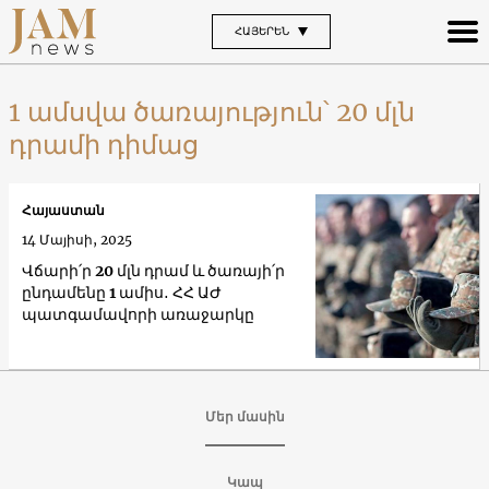
ՀԱՅԵՐԵՆ
1 ամսվա ծառայություն՝ 20 մլն
դրամի դիմաց
Հայաստան
14 Մայիսի, 2025
Վճարի՛ր 20 մլն դրամ և ծառայի՛ր
ընդամենը 1 ամիս․ ՀՀ ԱԺ
պատգամավորի առաջարկը
Մեր մասին
Կապ