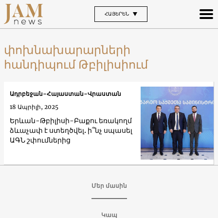
ՀԱՅԵՐԵՆ
փոխնախարարների
հանդիպում Թբիլիսիում
Ադրբեջան-Հայաստան-Վրաստան
18 Ապրիլի, 2025
Երևան-Թբիլիսի-Բաքու եռակողմ
ձևաչափ է ստեղծվել. ի՞նչ սպասել
ԱԳՆ շփումներից
Մեր մասին
Կապ