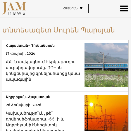
ՀԱՅԵՐԵՆ
տնտեսագետ Սուրեն Պարսյան
Հայաստան-Ռուսաստան
17 Հուլիսի, 2026
ՀՀ-ն ավելացնում է երկաթուղու
սուբսիդավորումը․ ՌԴ-ին
կոնցեսիայից զրկելու հարցը կմնա
ապագային
Ադրբեջան-Հայաստան
26 Հունվարի, 2026
Կախվածությո՞ւն, թե՞
դիվերսիֆիկացիա․ ՀՀ-ի և
Ադրբեջանի էներգետիկ
համակարգերի հնարավոր