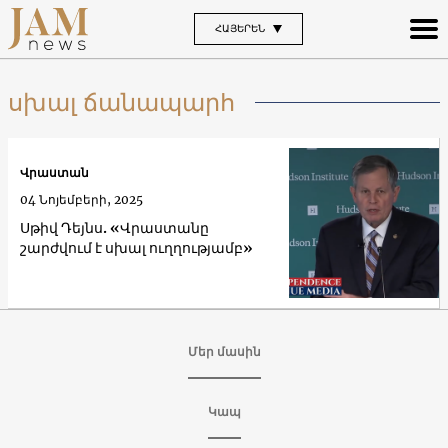
ՀԱՅԵՐԵՆ
սխալ ճանապարհ
Վրաստան
04 Նոյեմբերի, 2025
Սթիվ Դեյնս. «Վրաստանը
շարժվում է սխալ ուղղությամբ»
Մեր մասին
Կապ