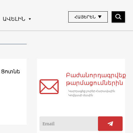
ՀԱՅԵՐԵՆ
ԱՎԵԼԻՆ
 Ցոտնե
Բաժանորդագրվեք
թարմացումներին
Կարդացեք լուրեր Հարավային
Կովկասի մասին