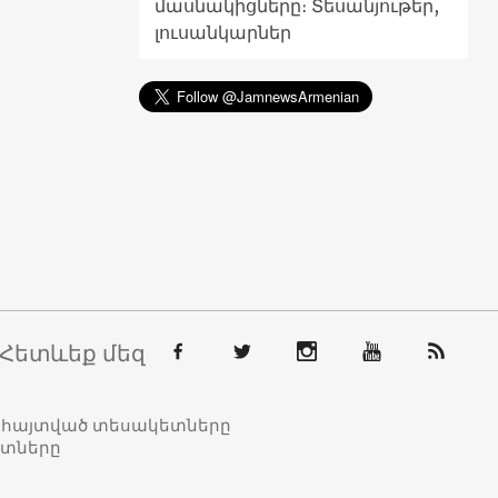
մասնակիցները։ Տեսանյութեր,
լուսանկարներ
Հետևեք մեզ
տահայտված տեսակետները
ետները