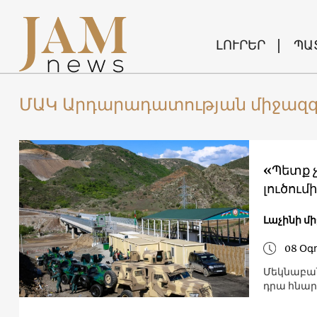
ԼՈՒՐԵՐ
ՊԱ
ՄԱԿ Արդարադատության միջազ
«Պետք չ
լուծում
Լաչինի մ
08 Օգ
Մեկնաբան
դրա հնար