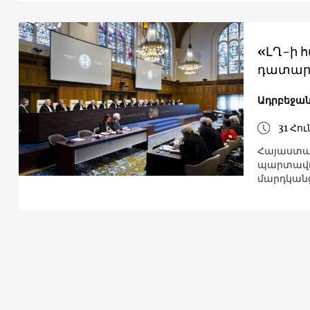
«ԼՂ-ի հ
դատար
Ադրբեջա
31 Հո
Հայաստան
պարտավոր
մարդկան