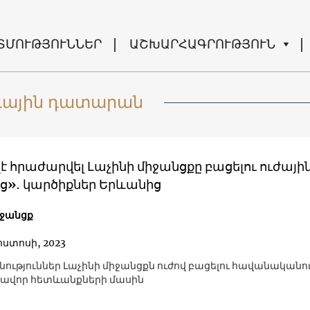
ՏՄՈՒԹՅՈՒՆՆԵՐ
ԱՇԽԱՐՀԱԳՐՈՒԹՅՈՒՆ
գային դատարան
է հրաժարվել Լաչինի միջանցքը բացելու ուժայի
ից»․ կարծիքներ Երևանից
իջանցք
ոստոսի, 2023
ություններ Լաչինի միջանցքն ուժով բացելու հավանականո
ավոր հետևանքների մասին