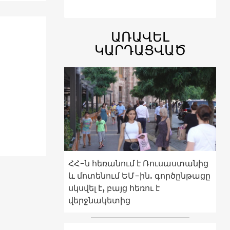
ԱՌԱՎԵԼ
ԿԱՐԴԱՑՎԱԾ
ՀՀ-ն հեռանում է Ռուսաստանից
և մոտենում ԵՄ-ին. գործընթացը
սկսվել է, բայց հեռու է
վերջնակետից