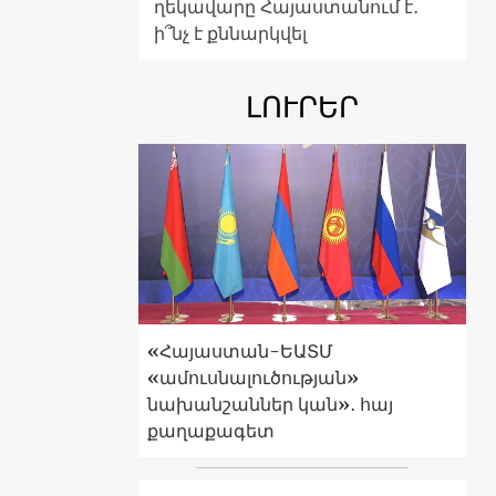
ղեկավարը Հայաստանում է․
ի՞նչ է քննարկվել
ԼՈՒՐԵՐ
«Հայաստան-ԵԱՏՄ
«ամուսնալուծության»
նախանշաններ կան»․ հայ
քաղաքագետ