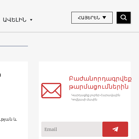
ՀԱՅԵՐԵՆ
ԱՎԵԼԻՆ
ն
Բաժանորդագրվեք
թարմացումներին
Կարդացեք լուրեր Հարավային
Կովկասի մասին
ւթյան և