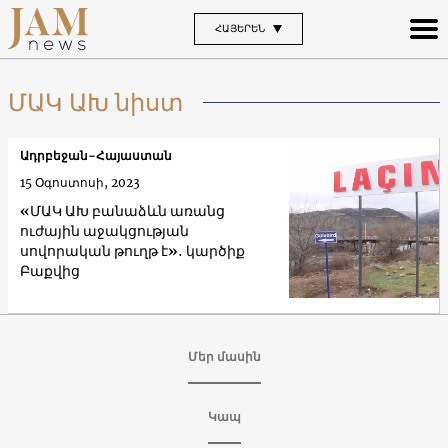
ՀԱՅԵՐԵՆ
ՄԱԿ ԱԽ նիստ
Ադրբեջան-Հայաստան
15 Օգոստոսի, 2023
«ՄԱԿ ԱԽ բանաձևն առանց
ուժային աջակցության
սովորական թուղթ է»․ կարծիք
Բաքվից
Մեր մասին
Կապ