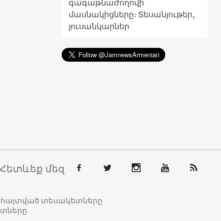
գագաթնաժողովի
մասնակիցները։ Տեսանյութեր,
լուսանկարներ
Հետևեք մեզ
տահայտված տեսակետները
ետները