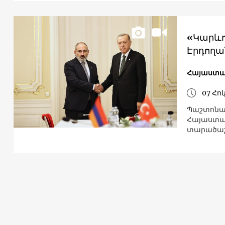
«Կարևոր
Էրդողա
Հայաստ
07 Հո
Պաշտոնապ
Հայաստան
տարածաշ