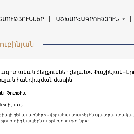
ՏՄՈՒԹՅՈՒՆՆԵՐ
ԱՇԽԱՐՀԱԳՐՈՒԹՅՈՒՆ
ուբինյան
ագիտական ճեղքումներ չեղան». Փաշինյան-Է
ւլյան հանդիպման մասին
ն-Թուրքիա
նիսի, 2025
րքիայի ղեկավարները «վերահաստատել են պատրաստակամո
լու ուղիղ կապերն ու երկխոսությունը»: