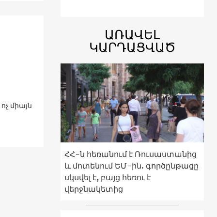
ԱՌԱՎԵԼ
ԿԱՐԴԱՑՎԱԾ
ոչ միայն
ՀՀ-ն հեռանում է Ռուսաստանից
և մոտենում ԵՄ-ին. գործընթացը
սկսվել է, բայց հեռու է
վերջնակետից