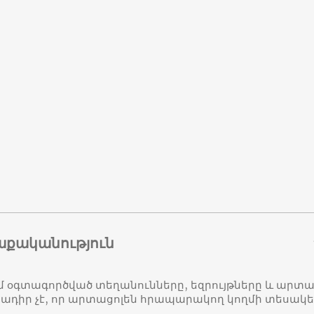
աքականություն
մ օգտագործված տեղանունները, եզրույթները և ար
դիր չէ, որ արտացոլեն հրապարակող կողմի տեսակ