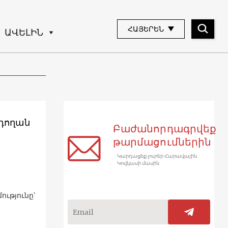
ՀԱՅԵՐԵՆ
ԱՎԵԼԻՆ
րդողան
Բաժանորդագրվեք
թարմացումներին
Կարդացեք լուրեր Հարավային
Կովկասի մասին
ւթյունը՝