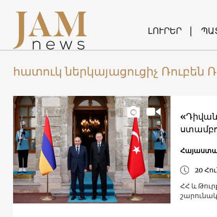
ԼՈՒՐԵՐ
ՊԱ
հատուկ ներկայացուցիչ Ռուբեն Ռ
«Դիվան
ստամբո
Հայաստա
20 Հու
ՀՀ և Թու
շարունակե