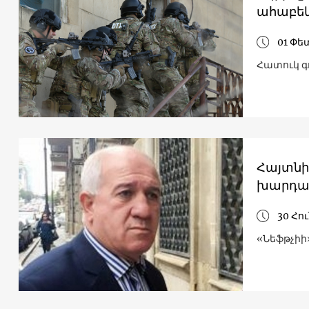
ահաբեկ
01 Փե
Հատուկ գ
Հայտնի
խարդախ
30 Հո
«Նեֆթչի