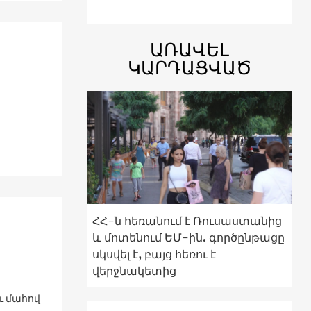
ԱՌԱՎԵԼ
ԿԱՐԴԱՑՎԱԾ
ՀՀ-ն հեռանում է Ռուսաստանից
6
և մոտենում ԵՄ-ին. գործընթացը
սկսվել է, բայց հեռու է
վերջնակետից
ւ մահով