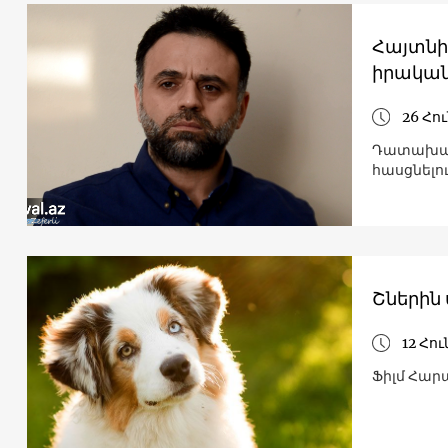
Հայտնի 
իրական
26 Հո
Դատախազո
հասցնելո
Շներին 
12 Հո
Ֆիլմ Հար