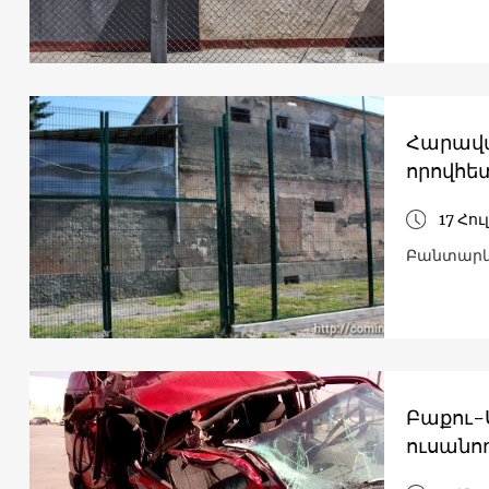
Հարավայ
որովհե
17 Հու
Բանտարկ
Բաքու-
ուսանող