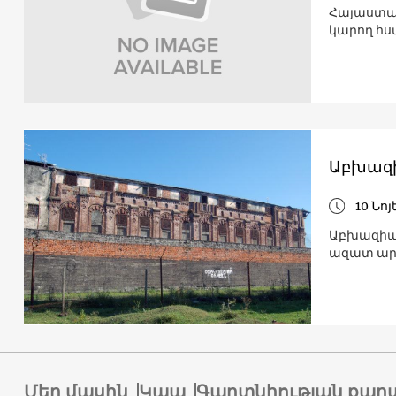
Հայաստանո
կարող հս
Աբխազի
10 Նոյ
Աբխազիայ
ազատ ար
Մեր մասին
Կապ
Գաղտնիության քաղ