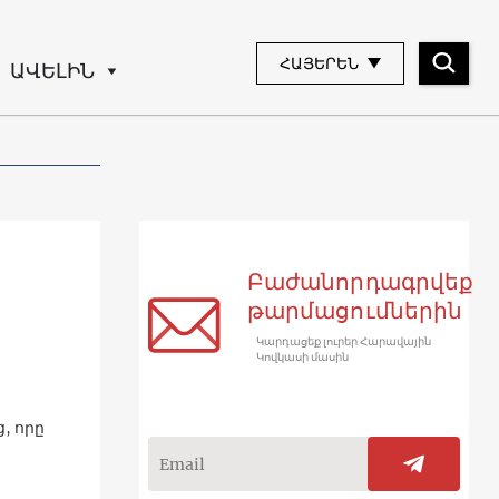
ՀԱՅԵՐԵՆ
ԱՎԵԼԻՆ
Բաժանորդագրվեք
թարմացումներին
Կարդացեք լուրեր Հարավային
Կովկասի մասին
, որը