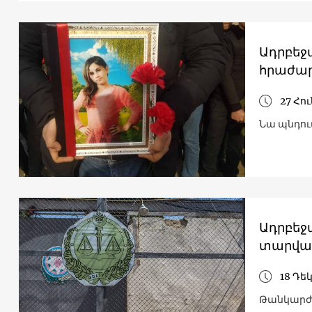
Ադրբեջ
հրաժար
27 Հո
Նա պնդու
Ադրբեջ
տարվա
18 Դե
Թանկարժե