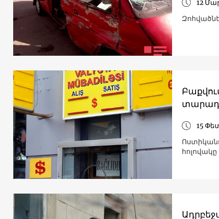
12 Մա
Զոհվածնե
Բաքվում
տարադ
15 Փե
Ոստիկանո
հոլովակը
Ադրբեջ