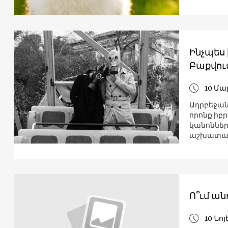
Ինչպես
Բաքվու
10 Մայ
Ադրբեջան
որոնք իբ
կանոններ
աշխատան
Ո՞ւմ ան
10 Նոյ