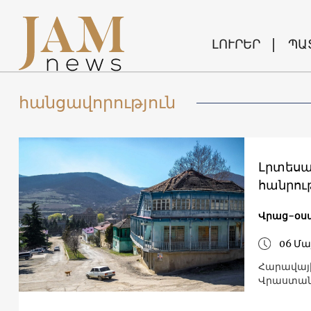
ԼՈՒՐԵՐ
ՊԱ
հանցավորություն
Լրտեսա
հանրու
Վրաց-օս
06 Մա
Հարավայի
Վրաստանի