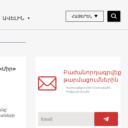
ՀԱՅԵՐԵՆ
ԱՎԵԼԻՆ
«Միր»
Բաժանորդագրվեք
թարմացումներին
Կարդացեք լուրեր Հարավային
Կովկասի մասին
ւնը`
ետների