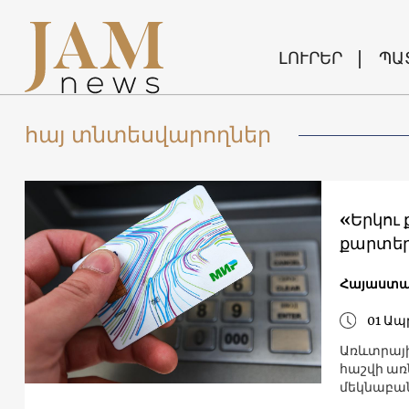
ԼՈՒՐԵՐ
ՊԱ
հայ տնտեսվարողներ
«Երկու
քարտեր
Հայաստա
01 Ապ
Առևտրայի
հաշվի առ
մեկնաբան