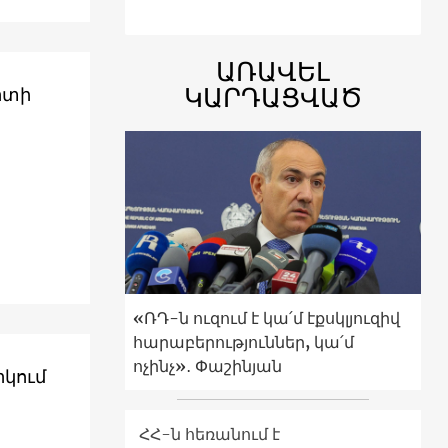
ԱՌԱՎԵԼ
ԿԱՐԴԱՑՎԱԾ
րտի
«ՌԴ-ն ուզում է կա՛մ էքսկլյուզիվ
հարաբերություններ, կա՛մ
ոչինչ»․ Փաշինյան
րկում
ՀՀ-ն հեռանում է