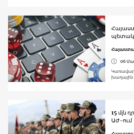
Հայաստ
պետակ
Հայաստ
06 Մա
Կառավարո
խաղային
15 մլն 
ԱԺ-ում
Հայաստ