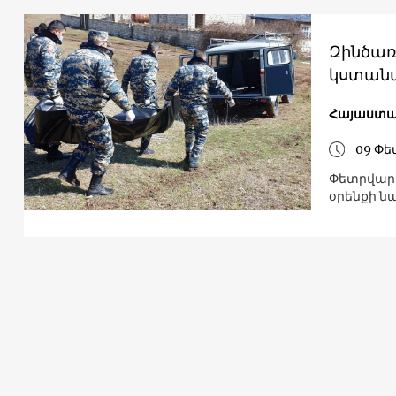
Զինծառ
կստանա
Հայաստ
09 Փե
Փետրվարի
օրենքի ն