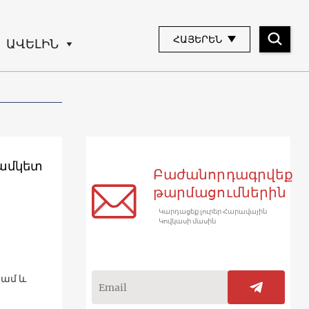
ՀԱՅԵՐԵՆ
ԱՎԵԼԻՆ
ժամկետ
Բաժանորդագրվեք
թարմացումներին
Կարդացեք լուրեր Հարավային
Կովկասի մասին
րամ և