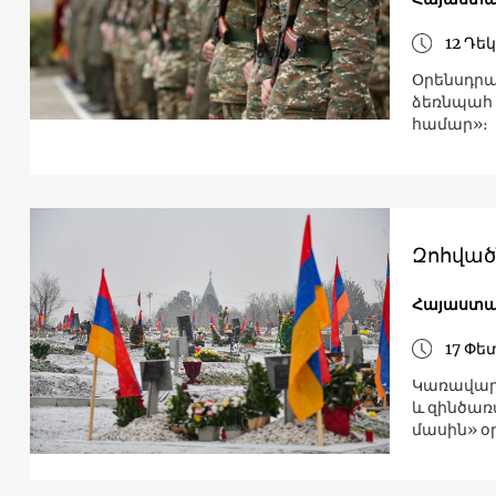
12 Դե
Օրենսդրա
ձեռնպահ 
համար»։
Զոհված
Հայաստ
17 Փե
Կառավարո
և զինծառ
մասին» օ