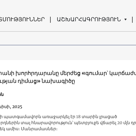
ՏՄՈՒԹՅՈՒՆՆԵՐ
ԱՇԽԱՐՀԱԳՐՈՒԹՅՈՒՆ
անի խորհրդարանը մերժեց «գումար՝ կարճա
ւթյան դիմաց» նախագիծը
ան
նիսի, 2025
ժի պատգամավորն առաջարկել էր 18 տարին լրացած
դներին տալ հնարավորություն՝ պետբյուջե վճարել 20 մլն դ
մեկ ամիս։ Մանրամասներ։