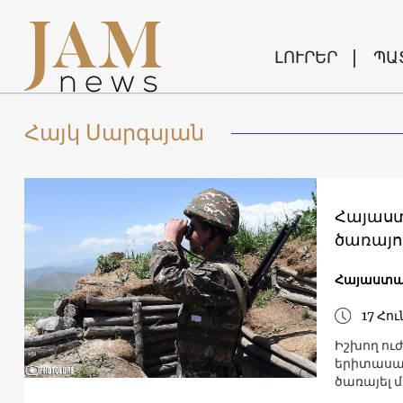
ԼՈՒՐԵՐ
ՊԱ
Հայկ Սարգսյան
Հայաստ
ծառայո
Հայաստ
17 Հու
Իշխող ու
երիտասար
ծառայել 