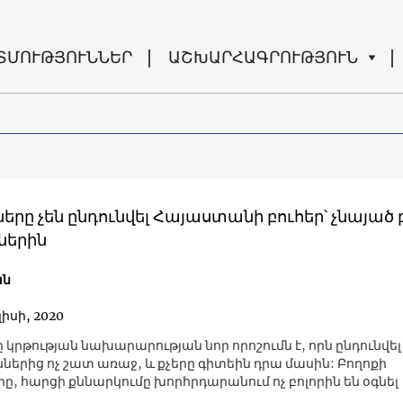
ՏՄՈՒԹՅՈՒՆՆԵՐ
ԱՇԽԱՐՀԱԳՐՈՒԹՅՈՒՆ
երը չեն ընդունվել Հայաստանի բուհեր՝ չնայած
ներին
ան
լիսի, 2020
րթության նախարարության նոր որոշումն է, որն ընդունվել 
ններից ոչ շատ առաջ, և քչերը գիտեին դրա մասին: Բողոքի
ը, հարցի քննարկումը խորհրդարանում ոչ բոլորին են օգնել