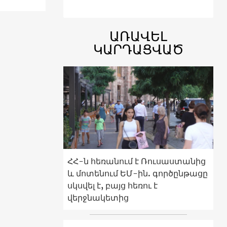
ԱՌԱՎԵԼ
ԿԱՐԴԱՑՎԱԾ
ՀՀ-ն հեռանում է Ռուսաստանից
և մոտենում ԵՄ-ին. գործընթացը
սկսվել է, բայց հեռու է
վերջնակետից