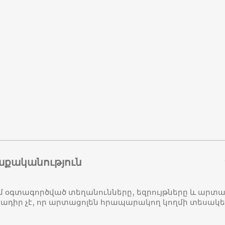
աքականություն
մ օգտագործված տեղանունները, եզրույթները և ար
դիր չէ, որ արտացոլեն հրապարակող կողմի տեսակ