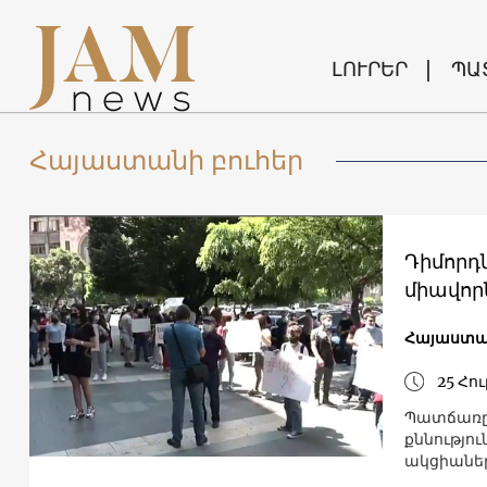
ԼՈՒՐԵՐ
ՊԱ
Հայաստանի բուհեր
Դիմորդն
միավոր
Հայաստ
25 Հու
Պատճառը կ
քննությու
ակցիաներ