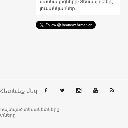
մասնակիցները։ Տեսանյութեր,
լուսանկարներ
Հետևեք մեզ
տահայտված տեսակետները
ետները