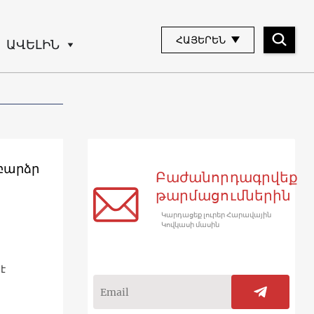
ՀԱՅԵՐԵՆ
ԱՎԵԼԻՆ
 բարձր
Բաժանորդագրվեք
թարմացումներին
Կարդացեք լուրեր Հարավային
Կովկասի մասին
է