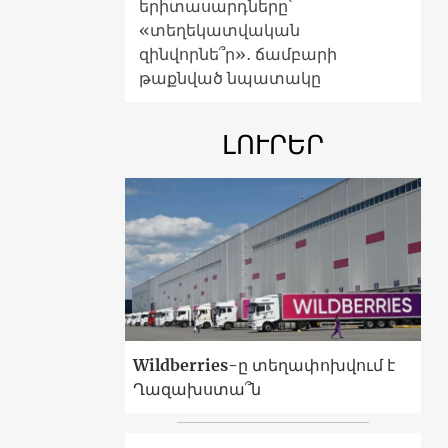
երիտասարդները՝
«տեղեկատվական
զինվորնե՞ր»․ ճամբարի
թաքնված նպատակը
ԼՈՒՐԵՐ
Wildberries-ը տեղափոխվում է
Ղազախստա՞ն