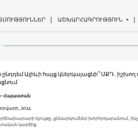
ՏՄՈՒԹՅՈՒՆՆԵՐ
ԱՇԽԱՐՀԱԳՐՈՒԹՅՈՒՆ
ընդդեմ Ալիևի հայց կներկայացնի՞ ՄՔԴ․ իշխող ո
ցնում
ն-Հայաստան
տրվարի, 2024
րծնախարարի ելույթը, քննարկումներ խորհրդարանում, ին
տական կարծիք