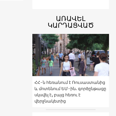
ԱՌԱՎԵԼ
ԿԱՐԴԱՑՎԱԾ
ՀՀ-ն հեռանում է Ռուսաստանից
և մոտենում ԵՄ-ին. գործընթացը
սկսվել է, բայց հեռու է
վերջնակետից