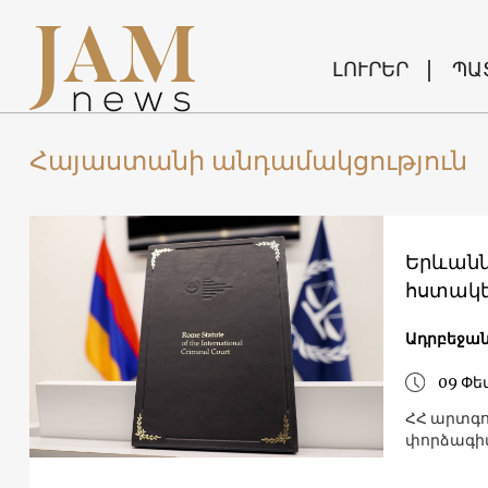
ԼՈՒՐԵՐ
ՊԱ
Հայաստանի անդամակցություն
Երևանն 
հստակե
Ադրբեջա
09 Փե
ՀՀ արտգո
փորձագի