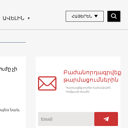
ՀԱՅԵՐԵՆ
ԱՎԵԼԻՆ
ւժը չի
Բաժանորդագրվեք
թարմացումներին
Կարդացեք լուրեր Հարավային
Կովկասի մասին
չպես նաև