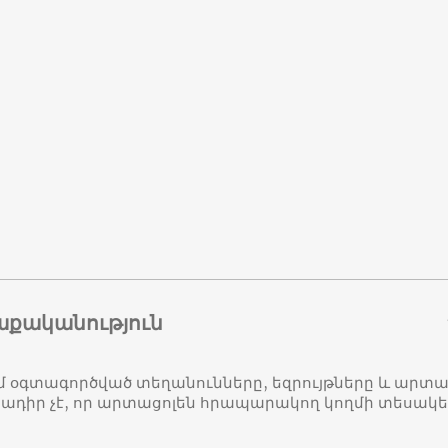
աքականություն
մ օգտագործված տեղանունները, եզրույթները և ար
դիր չէ, որ արտացոլեն հրապարակող կողմի տեսակ