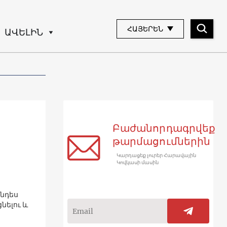
ՀԱՅԵՐԵՆ
ԱՎԵԼԻՆ
Բաժանորդագրվեք
թարմացումներին
Կարդացեք լուրեր Հարավային
Կովկասի մասին
անդես
նելու և