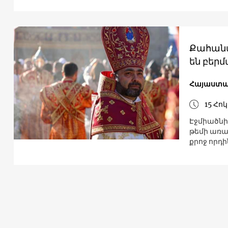
Քահանա
են բերմ
Հայաստ
15 Հո
Էջմիածնի
թեմի առա
քրոջ որդին