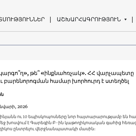
ՏՄՈՒԹՅՈՒՆՆԵՐ
ԱՇԽԱՐՀԱԳՐՈՒԹՅՈՒՆ
արգո՞ղ», թե՞ «ինքնահռչակ». ՀՀ վարչապետը
ու բարենորոգման համար խորհուրդ է ստեղծել
ան
ւնվարի, 2026
շինյանն ու 10 եպիսկոպոսները նոր հայտարարությամբ են հ
 մեջ խոսվում է Գարեգին Բ-ին կաթողիկոսական գահից հեռաց
ղիկոս ընտրելու վերջնանպատակի մասին։