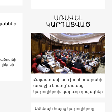
ԱՌԱՎԵԼ
ԿԱՐԴԱՑՎԱԾ
կաններ
ագածոտնի
ողիկոսի
Հայաստանի նոր խորհրդարանի
առաջին նիստը՝ առանց
կաթողիկոսի. կարևոր դրվագներ
Ամենայն հայոց կաթողիկոսը՝