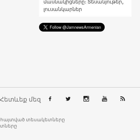
մասնակիցները։ Տեսանյութեր,
լուսանկարներ
Հետևեք մեզ
տահայտված տեսակետները
ետները