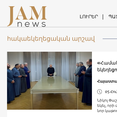
ԼՈՒՐԵՐ
ՊԱ
հակաեկեղեցական արշավ
«Համակ
եկեղեց
Հայաստ
05 Հո
Նիկոլ Փա
եկել, որի
նոր կաթո