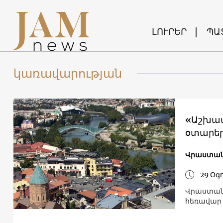
ԼՈՒՐԵՐ
ՊԱ
կառավարության
«Աշխատ
օտարեր
Վրաստա
29 Օգ
Վրաստանը
հեռավար