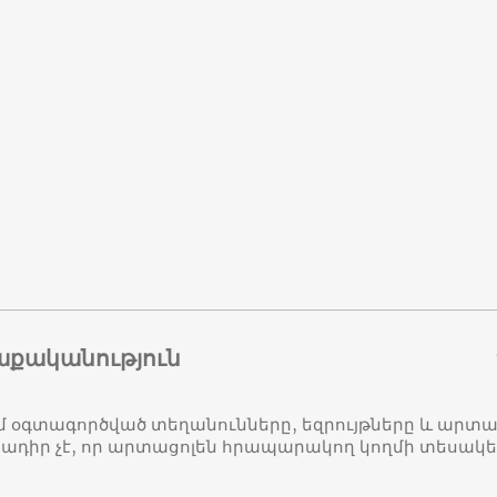
աքականություն
մ օգտագործված տեղանունները, եզրույթները և ար
դիր չէ, որ արտացոլեն հրապարակող կողմի տեսակ