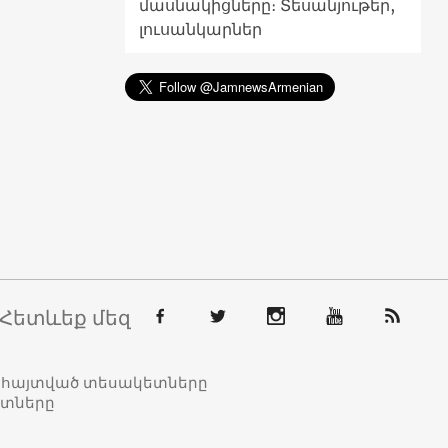
մասնակիցները։ Տեսանյութեր,
լուսանկարներ
Հետևեք մեզ
տահայտված տեսակետները
ետները