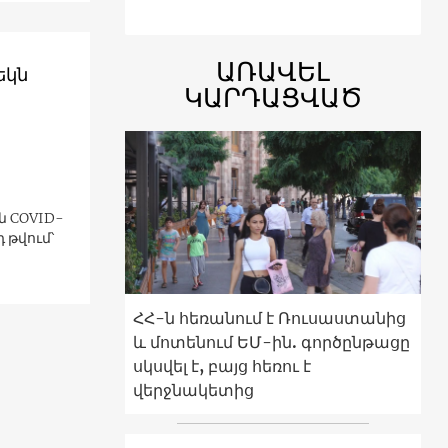
ԱՌԱՎԵԼ
եկն
ԿԱՐԴԱՑՎԱԾ
ն COVID-
 թվում՝
ՀՀ-ն հեռանում է Ռուսաստանից
և մոտենում ԵՄ-ին. գործընթացը
սկսվել է, բայց հեռու է
վերջնակետից