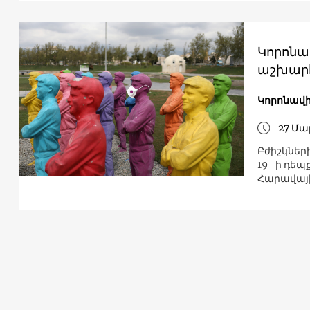
Կորոնավ
աշխարհ
Կորոնավի
27 Մա
Բժիշկների
19–ի դեպ
Հարավայի