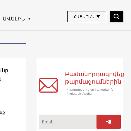
ՀԱՅԵՐԵՆ
ԱՎԵԼԻՆ
ւնը
Բաժանորդագրվեք
լ
թարմացումներին
Կարդացեք լուրեր Հարավային
Կովկասի մասին
նք