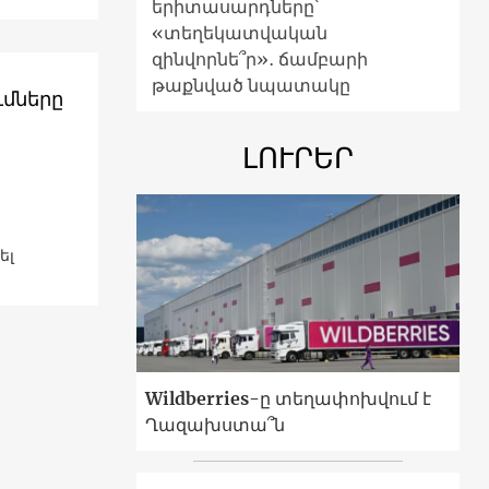
երիտասարդները՝
«տեղեկատվական
զինվորնե՞ր»․ ճամբարի
թաքնված նպատակը
ւմները
ԼՈՒՐԵՐ
կել
Wildberries-ը տեղափոխվում է
Ղազախստա՞ն