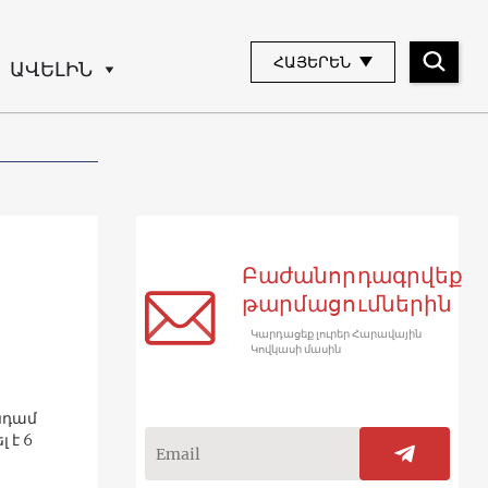
ՀԱՅԵՐԵՆ
ԱՎԵԼԻՆ
Բաժանորդագրվեք
թարմացումներին
Կարդացեք լուրեր Հարավային
Կովկասի մասին
նդամ
 է 6