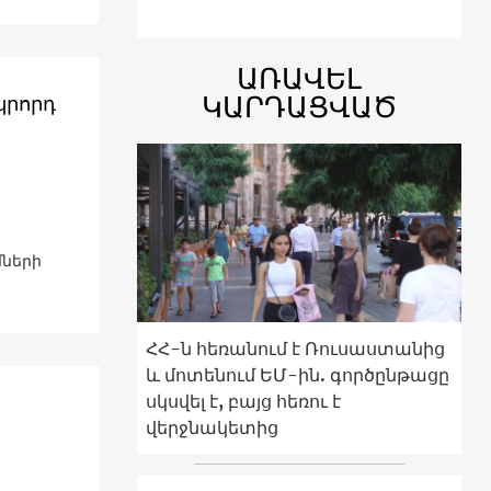
ԱՌԱՎԵԼ
ԿԱՐԴԱՑՎԱԾ
կրորդ
մների
ՀՀ-ն հեռանում է Ռուսաստանից
և մոտենում ԵՄ-ին. գործընթացը
սկսվել է, բայց հեռու է
վերջնակետից