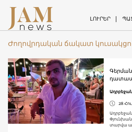
ԼՈՒՐԵՐ
ՊԱ
Ժողովրդական ճակատ կուսակցու
Գերման
դատապ
Ադրբեջա
28 Հու
Ադրբեջան
Փյունխան
տարվա ա