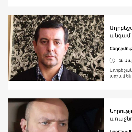
Ադրբեջա
անգամ 
Ընդդիմու
26 Մա
Ադրբեջան
արշավ են
Նորությ
առաջնո
Կորոնավի