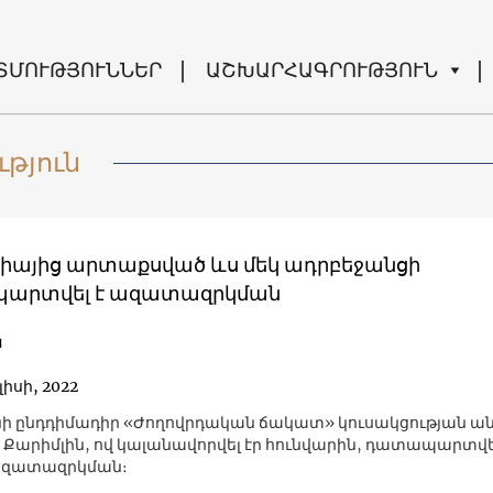
ՏՄՈՒԹՅՈՒՆՆԵՐ
ԱՇԽԱՐՀԱԳՐՈՒԹՅՈՒՆ
թյուն
իայից արտաքսված ևս մեկ ադրբեջանցի
արտվել է ազատազրկման
ն
լիսի, 2022
ի ընդդիմադիր «Ժողովրդական ճակատ» կուսակցության ա
 Քարիմլին, ով կալանավորվել էր հունվարին, դատապարտվել
զատազրկման։