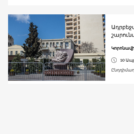
Ադրբեջ
շարուն
Կորոնավի
10 Ապ