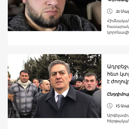
21 Մայ
Հիմնական
հասարակո
կորոնավի
Ադրբեջ
հետ կտր
է ժողով
Ընդդիմու
15 Ապր
Արգելափա
հերթական