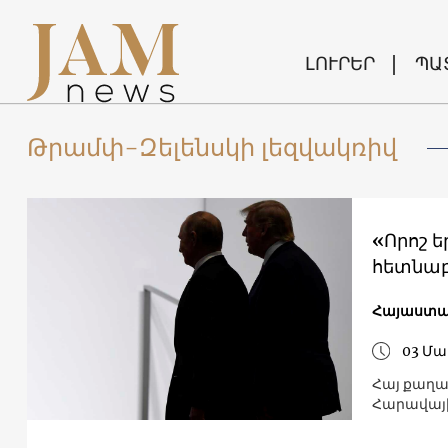
ԼՈՒՐԵՐ
ՊԱ
Թրամփ-Զելենսկի լեզվակռիվ
«Որոշ 
հետնաբ
Հայաստ
03 Մա
Հայ քաղա
Հարավայի