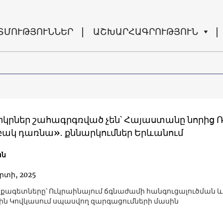
ՏՄՈՒԹՅՈՒՆՆԵՐ
ԱՇԽԱՐՀԱԳՐՈՒԹՅՈՒՆ
երկրներ շահագրգռված չեն՝ Հայաստանը նորից 
ակ դառնա»․ քննարկումներ Երևանում
ան
րտի, 2025
քագետները՝ Ուկրաինայում ճգնաժամի հանգուցալուծման և
ն Կովկասում սպասվող զարգացումների մասին