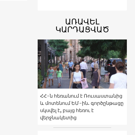
ԱՌԱՎԵԼ
ԿԱՐԴԱՑՎԱԾ
ՀՀ-ն հեռանում է Ռուսաստանից
և մոտենում ԵՄ-ին. գործընթացը
սկսվել է, բայց հեռու է
վերջնակետից