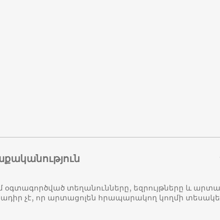
աքականություն
մ օգտագործված տեղանունները, եզրույթները և ար
դիր չէ, որ արտացոլեն հրապարակող կողմի տեսակ