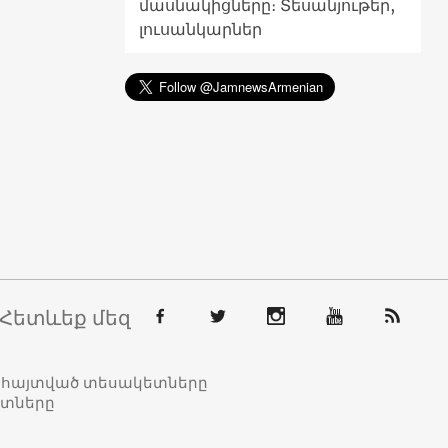
մասնակիցները։ Տեսանյութեր,
լուսանկարներ
Հետևեք մեզ
տահայտված տեսակետները
ետները