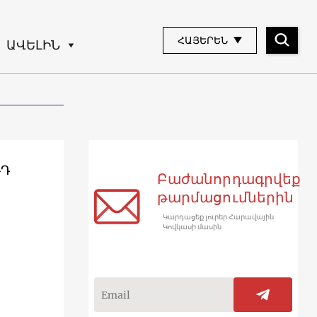
ՀԱՅԵՐԵՆ
ԱՎԵԼԻՆ
ՌԴ
Բաժանորդագրվեք
թարմացումներին
Կարդացեք լուրեր Հարավային
Կովկասի մասին