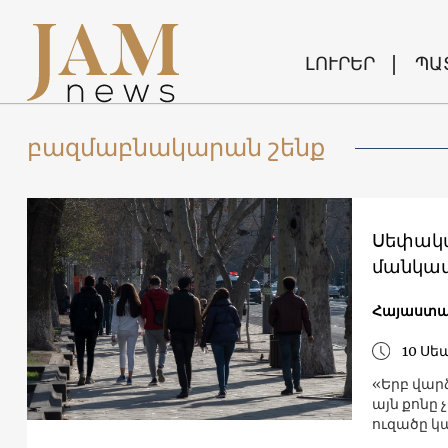
ԼՈՒՐԵՐ
ՊԱ
բազմաբնակարան շենք
Սեփակա
մանկա
Հայաստ
10 Սե
«Երբ վարձ
այն քոնը 
ուզածը կա