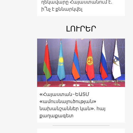
ղեկավարը Հայաստանում է․
ի՞նչ է քննարկվել
ԼՈՒՐԵՐ
«Հայաստան-ԵԱՏՄ
«ամուսնալուծության»
նախանշաններ կան»․ հայ
քաղաքագետ