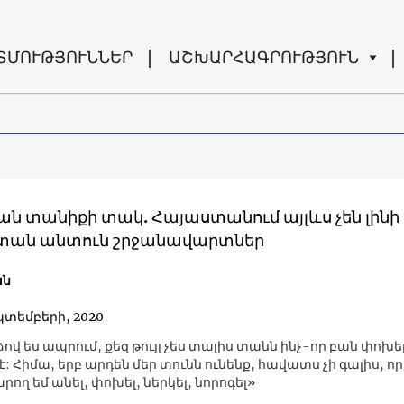
ՏՄՈՒԹՅՈՒՆՆԵՐ
ԱՇԽԱՐՀԱԳՐՈՒԹՅՈՒՆ
ն տանիքի տակ. Հայաստանում այլևս չեն լինի
տան անտուն շրջանավարտներ
ան
պտեմբերի, 2020
ով ես ապրում, քեզ թույլ չես տալիս տանն ինչ-որ բան փոխել,
չէ: Հիմա, երբ արդեն մեր տունն ունենք, հավատս չի գալիս, ո
րող եմ անել, փոխել, ներկել, նորոգել»