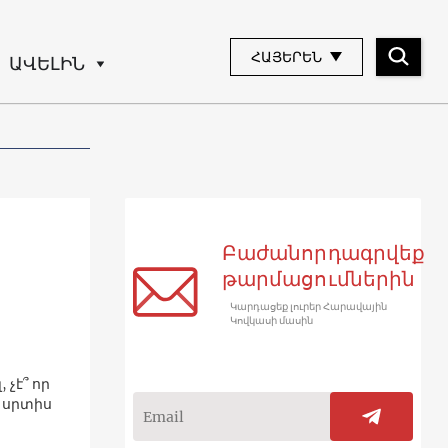
ՀԱՅԵՐԵՆ
ԱՎԵԼԻՆ
Բաժանորդագրվեք
թարմացումներին
Կարդացեք լուրեր Հարավային
Կովկասի մասին
 չէ՞ որ
ր սրտիս