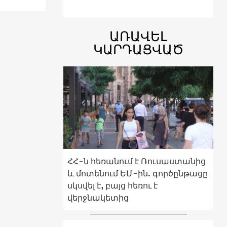
ԱՌԱՎԵԼ
ԿԱՐԴԱՑՎԱԾ
ՀՀ-ն հեռանում է Ռուսաստանից
և մոտենում ԵՄ-ին. գործընթացը
սկսվել է, բայց հեռու է
վերջնակետից