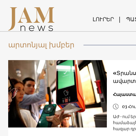
ԼՈՒՐԵՐ
ՊԱ
արտոնյալ խմբեր
«Տրանս
ավարտվ
Հայաստ
03 Հու
ԱԺ-ում ե
համաձայն
հազար դր