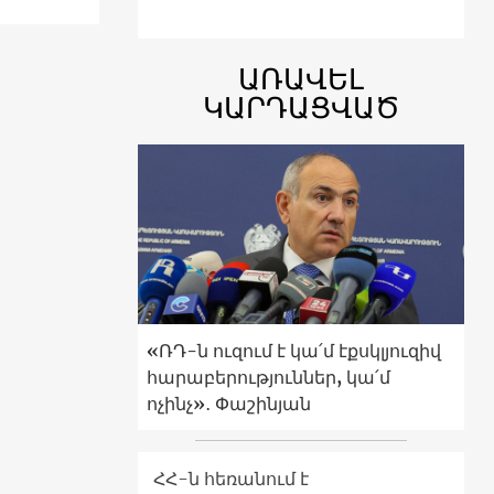
ԱՌԱՎԵԼ
ԿԱՐԴԱՑՎԱԾ
«ՌԴ-ն ուզում է կա՛մ էքսկլյուզիվ
հարաբերություններ, կա՛մ
ոչինչ»․ Փաշինյան
ՀՀ-ն հեռանում է