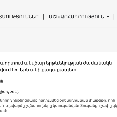
ՏՄՈՒԹՅՈՒՆՆԵՐ
ԱՇԽԱՐՀԱԳՐՈՒԹՅՈՒՆ
պորտում անվճար երթևեկության ժամանակն
ում է»․ Երևանի քաղաքապետ
ան
լիսի, 2025
րկրորդ ընթերցմամբ ընդունվեց օրենսդրական փաթեթը, որի
՝ ուղեվարձը չվճարողները կտուգանվեն։ Տուգանքի չափը կկ
ամ։