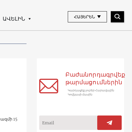
ՀԱՅԵՐԵՆ
ԱՎԵԼԻՆ
Բաժանորդագրվեք
թարմացումներին
Կարդացեք լուրեր Հարավային
Կովկասի մասին
ազմի 15