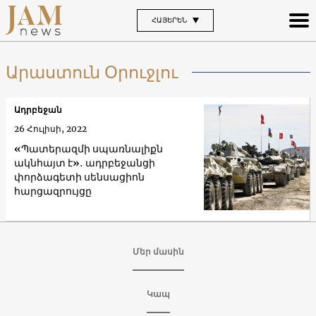
ՀԱՅԵՐԵՆ
Արաստուն Օրուջլու
Ադրբեջան
26 Հուլիսի, 2022
«Պատերազմի սպառնալիքն
ակնհայտ է»․ ադրբեջանցի
փորձագետի սենսացիոն
հարցազրույցը
Մեր մասին
Կապ