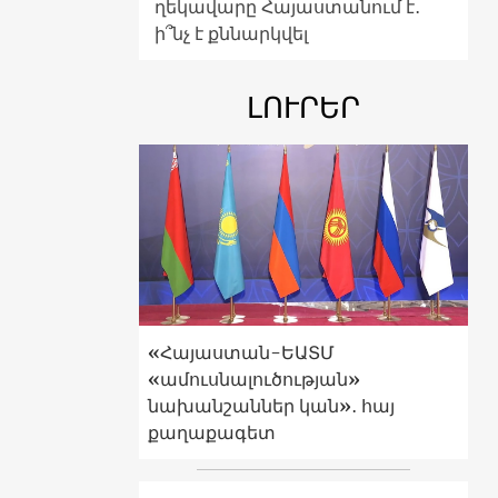
ղեկավարը Հայաստանում է․
ի՞նչ է քննարկվել
ԼՈՒՐԵՐ
«Հայաստան-ԵԱՏՄ
«ամուսնալուծության»
նախանշաններ կան»․ հայ
քաղաքագետ