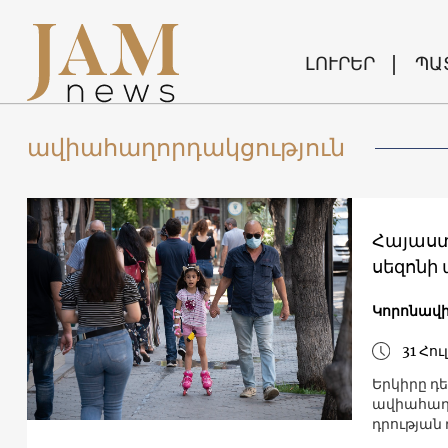
ԼՈՒՐԵՐ
ՊԱ
ավիահաղորդակցություն
Հայաստ
սեզոնի
Կորոնավի
31 Հու
Երկիրը դե
ավիահաղո
դրության