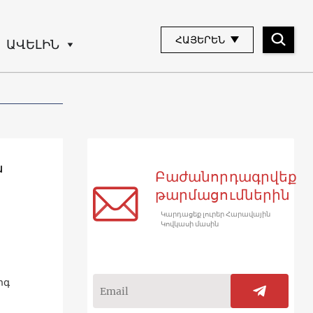
ՀԱՅԵՐԵՆ
ԱՎԵԼԻՆ
ն
Բաժանորդագրվեք
թարմացումներին
Կարդացեք լուրեր Հարավային
Կովկասի մասին
րգ