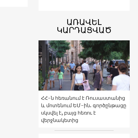
ԱՌԱՎԵԼ
ԿԱՐԴԱՑՎԱԾ
ՀՀ-ն հեռանում է Ռուսաստանից
և մոտենում ԵՄ-ին. գործընթացը
սկսվել է, բայց հեռու է
վերջնակետից