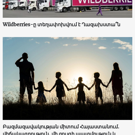
Wildberries-ը տեղափոխվում է Ղազախստա՞ն
Բազմազավակության միտում Հայաստանում.
վիճակագրություն, մի զույգի պատմություն և