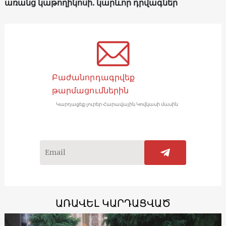
առանց կաթողիկոսի. կարևոր դրվագներ
Բաժանորդագրվեք
թարմացումներին
Կարդացեք լուրեր Հարավային Կովկասի մասին
ԱՌԱՎԵԼ ԿԱՐԴԱՑՎԱԾ