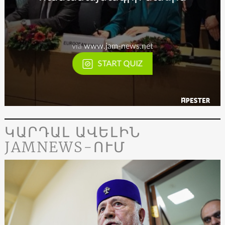
ԿԱՐԴԱԼ ԱՎԵԼԻՆ
JAMNEWS-ՈՒՄ