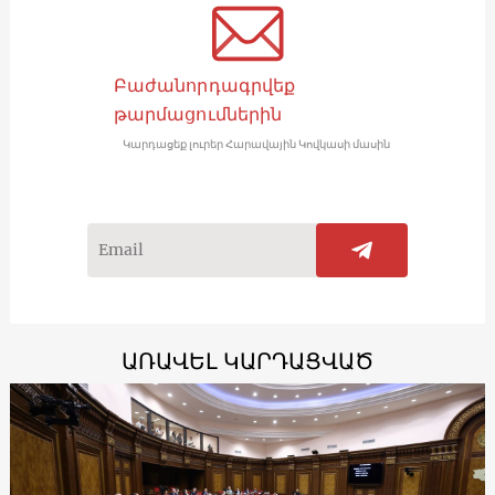
Բաժանորդագրվեք
թարմացումներին
Կարդացեք լուրեր Հարավային Կովկասի մասին
ԱՌԱՎԵԼ ԿԱՐԴԱՑՎԱԾ