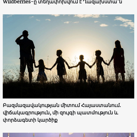
Wildberries-ը տեղափոխվում է Ղազախստա՞ն
Բազմազավակության միտում Հայաստանում.
վիճակագրություն, մի զույգի պատմություն և
փորձագետի կարծիք