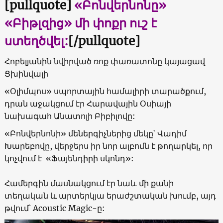
[pullquote]
«
Բոնվերնոնը
»
«
Բիթլզից
»
մի փոքր ուշ է
ստեղծվել:
[/pullquote]
Հոբելյանին նվիրված ռոք փառատոնը կայացավ
Ցխինվալի
«
Օլիմպոս
»
սպորտային համալիրի
տարածքում,
դրան աջակցում էր Հարավային Օսիայի
նախագահ Անատոլի Բիբիլովը:
«
Բոնվերնոնի
»
մեներգիչներից մեկը՝ Վադիմ
Խարեբովը, վերջերս իր նոր ալբոմն է թողարկել, որ
կոչվում է
«
Ֆայենդիրի սկոնդ
»:
Համերգին մասնակցում էր նաև մի քանի
տեղական և արտերկյա երաժշտական խումբ, այդ
թվում՝
Aсoustic Magic-
ը: