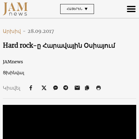
ՀԱՅԵՐԵՆ
Արխիվ
-
28.09.2017
Hard rock-ը Հարավային Օսիայում
JAMnews
Ցխինվալ
Կիսվել